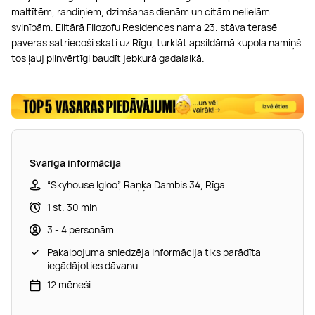
maltītēm, randiņiem, dzimšanas dienām un citām nelielām
svinībām. Elitārā Filozofu Residences nama 23. stāva terasē
paveras satriecoši skati uz Rīgu, turklāt apsildāmā kupola namiņš
tos ļauj pilnvērtīgi baudīt jebkurā gadalaikā.
Svarīga informācija
“Skyhouse Igloo”, Raņķa Dambis 34, Rīga
1 st. 30 min
3 - 4 personām
Pakalpojuma sniedzēja informācija tiks parādīta
iegādājoties dāvanu
12 mēneši