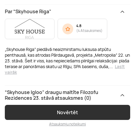
Par “Skyhouse Riga”
4.8
(
4 Atsauksmes
)
„Skyhouse Riga” piedāvā neaizmirstamu luksusa atpūtu
penthausā, kas atrodas Pārdaugavā, projekta „Metropolia” 22. un
23. stāvā. Šeit ir viss, kas nepieciešams pilnīgai relaksācijai: plaša
terase ar panorāmas skatu uz Rīgu, SPA baseins, duša,
...
Lasīt
vairāk
“Skyhouse Igloo” draugu maltīte Filozofu
Rezidences 23. stāvā atsauksmes (0)
Novērtēt
Atsauksmju noteikumi