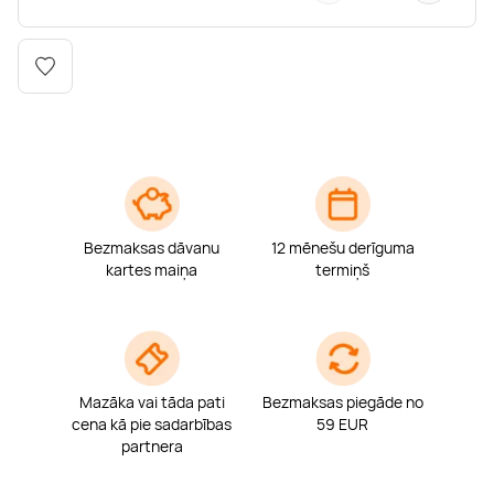
Boulderings
Citas ūdens izklaides
Mūzikas nodarbības
Tetovēšanas salons
Kērlings
Vindsērfings
Deju nodarbības
Deguna un Nabas pīrsings
Kikbokss
Kaitbords
Ausu caurduršana
Piedzīvojumu parki
Procedūras vīriešiem
Bezmaksas dāvanu
12 mēnešu derīguma
kartes maiņa
termiņš
Mazāka vai tāda pati
Bezmaksas piegāde no
cena kā pie sadarbības
59 EUR
partnera