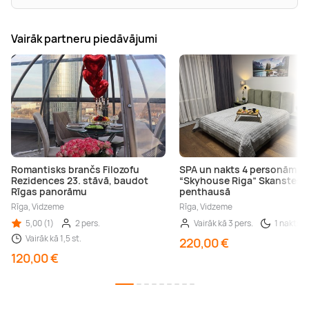
Vairāk partneru piedāvājumi
Romantisks brančs Filozofu
SPA un nakts 4 personām
Rezidences 23. stāvā, baudot
“Skyhouse Riga” Skanstes
Rīgas panorāmu
penthausā
Rīga, Vidzeme
Rīga, Vidzeme
5,00 (1)
2 pers.
Vairāk kā 3 pers.
1 nakts
Vairāk kā 1,5 st.
220,00 €
120,00 €