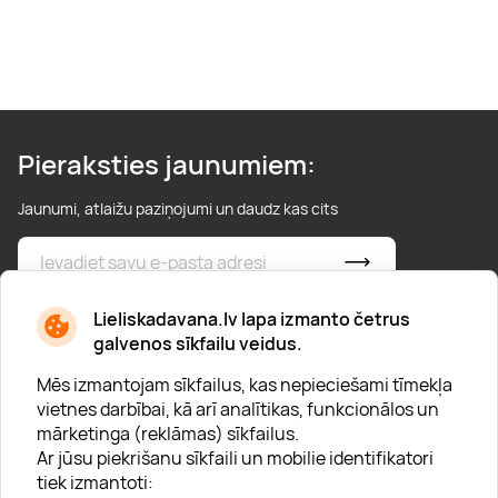
Pieraksties jaunumiem:
Jaunumi, atlaižu paziņojumi un daudz kas cits
* Esmu iepazinies/usies ar
privātuma politiku
Lieliskadavana.lv lapa izmanto četrus
galvenos sīkfailu veidus.
Mēs izmantojam sīkfailus, kas nepieciešami tīmekļa
vietnes darbībai, kā arī analītikas, funkcionālos un
mārketinga (reklāmas) sīkfailus.
Ar jūsu piekrišanu sīkfaili un mobilie identifikatori
Par "Lieliska dāvana"
tiek izmantoti: