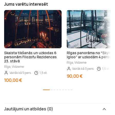
Jums varētu interesēt
Skaista tikšanās un uzkodas 6
Rīgas panorāma no “Skyho
personām Filozofu Rezidences
Igloo” ar uzkodām 4 perso
23. stāvā
Rīga, Vidzeme
Rīga, Vidzeme
Vairāk kā 3 pers.
1,5 st.
Vairāk kā 5 pers.
1,5 st.
90,00 €
100,00 €
Jautājumi un atbildes (0)