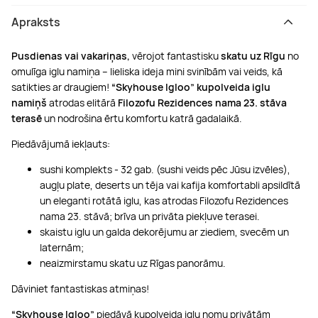
Apraksts
Pusdienas vai vakariņas,
vērojot fantastisku
skatu uz Rīgu
no
omulīga iglu namiņa – lieliska ideja mini svinībām vai veids, kā
satikties ar draugiem!
“Skyhouse Igloo”
kupolveida iglu
namiņš
atrodas elitārā
Filozofu Rezidences nama 23. stāva
terasē
un nodrošina ērtu komfortu katrā gadalaikā.
Piedāvājumā iekļauts:
sushi komplekts - 32 gab. (sushi veids pēc Jūsu izvēles),
augļu plate, deserts un tēja vai kafija komfortabli apsildītā
un eleganti rotātā iglu, kas atrodas Filozofu Rezidences
nama 23. stāvā; brīva un privāta piekļuve terasei.
skaistu iglu un galda dekorējumu ar ziediem, svecēm un
laternām;
neaizmirstamu skatu uz Rīgas panorāmu.
Dāviniet fantastiskas atmiņas!
“Skyhouse Igloo”
piedāvā kupolveida iglu nomu privātām