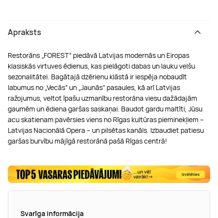
Apraksts
Restorāns „FOREST” piedāvā Latvijas modernās un Eiropas
klasiskās virtuves ēdienus, kas pielāgoti dabas un lauku velšu
sezonalitātei. Bagātajā dzērienu klāstā ir iespēja nobaudīt
labumus no „Vecās” un „Jaunās” pasaules, kā arī Latvijas
ražojumus, veltot īpašu uzmanību restorāna viesu dažādajām
gaumēm un ēdiena garšas saskaņai. Baudot gardu maltīti, Jūsu
acu skatienam pavērsies viens no Rīgas kultūras pieminekļiem –
Latvijas Nacionālā Opera – un pilsētas kanāls. Izbaudiet patiesu
garšas burvību mājīgā restorānā pašā Rīgas centrā!
Svarīga informācija