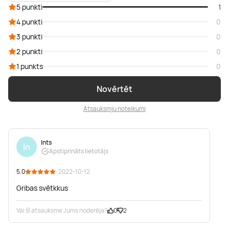
5 punkti
1
4 punkti
0
3 punkti
0
2 punkti
0
1 punkts
0
Novērtēt
Atsauksmju noteikumi
Ints
In
Apstiprināts lietotājs
5.0
· 2022-10-12
Gribas svētkkus
Vai šī atsauksme Jums noderēja?
0
2