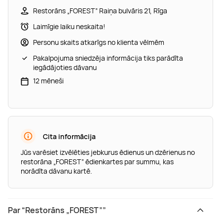
Restorāns „FOREST” Raiņa bulvāris 21, Rīga
Laimīgie laiku neskaita!
Personu skaits atkarīgs no klienta vēlmēm
Pakalpojuma sniedzēja informācija tiks parādīta
iegādājoties dāvanu
12 mēneši
Cita informācija
Jūs varēsiet izvēlēties jebkurus ēdienus un dzērienus no
restorāna „FOREST” ēdienkartes par summu, kas
norādīta dāvanu kartē.
Par “Restorāns „FOREST””