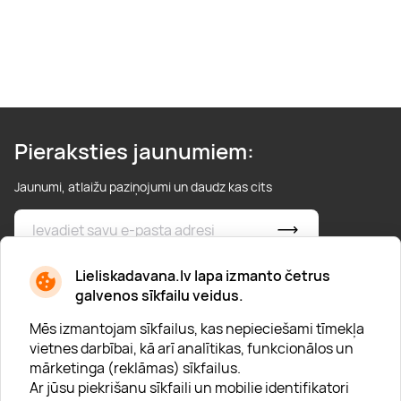
Pieraksties jaunumiem:
Jaunumi, atlaižu paziņojumi un daudz kas cits
* Esmu iepazinies/usies ar
privātuma politiku
Lieliskadavana.lv lapa izmanto četrus
galvenos sīkfailu veidus.
Mēs izmantojam sīkfailus, kas nepieciešami tīmekļa
vietnes darbībai, kā arī analītikas, funkcionālos un
mārketinga (reklāmas) sīkfailus.
Ar jūsu piekrišanu sīkfaili un mobilie identifikatori
Par "Lieliska dāvana"