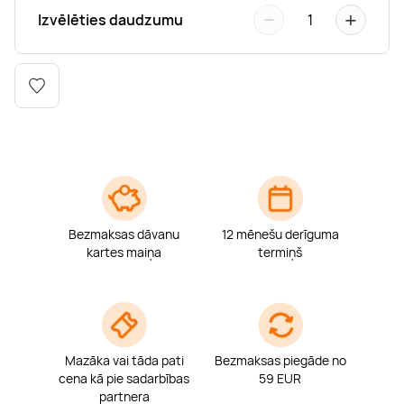
Boulderings
Citas ūdens izklaides
Mūzikas nodarbības
Tetovēšanas salons
−
+
Izvēlēties daudzumu
1
Kērlings
Vindsērfings
Deju nodarbības
Deguna un Nabas pīrsings
Kikbokss
Kaitbords
Ausu caurduršana
Piedzīvojumu parki
Procedūras vīriešiem
Bezmaksas dāvanu
12 mēnešu derīguma
kartes maiņa
termiņš
Mazāka vai tāda pati
Bezmaksas piegāde no
cena kā pie sadarbības
59 EUR
partnera