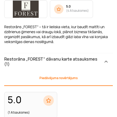
5.0
(
4 Atsauksmes
)
Restorāns „FOREST” – tā ir lieliska vieta, kur baudīt maltīti un
dzērienus ģimenes vai draugu lokā, plānot biznesa tikšanās,
organizēt pasākumus, kā arī izbaudīt glāzi laba vīna vai konjaka
veiksmīgas dienas noslēgumā.
Restorāna „FOREST” dāvanu karte atsauksmes
(1)
Piedāvājuma novērtējums
5.0
(1 Atsauksmes)