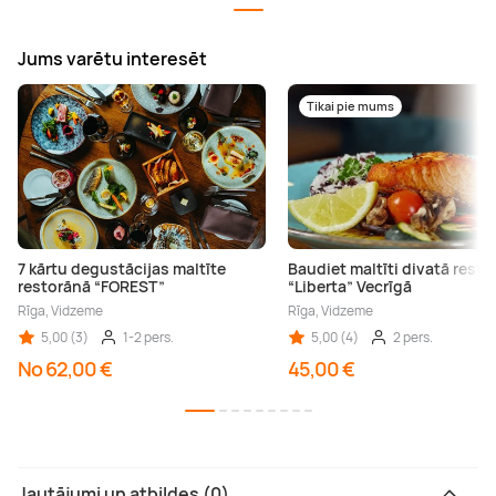
Jums varētu interesēt
Tikai pie mums
7 kārtu degustācijas maltīte
Baudiet maltīti divatā rest
restorānā “FOREST”
“Liberta” Vecrīgā
Rīga, Vidzeme
Rīga, Vidzeme
5,00 (3)
1-2 pers.
5,00 (4)
2 pers.
No 62,00 €
45,00 €
Jautājumi un atbildes (0)