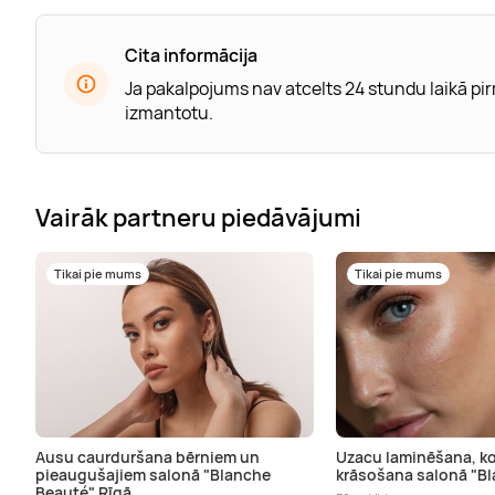
Cita informācija
Ja pakalpojums nav atcelts 24 stundu laikā pi
izmantotu.
Vairāk partneru piedāvājumi
Tikai pie mums
Tikai pie mums
Ausu caurduršana bērniem un
Uzacu laminēšana, ko
pieaugušajiem salonā "Blanche
krāsošana salonā "B
Beauté" Rīgā