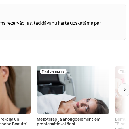
rms rezervācijas, tad dāvanu karte uzskatāma par
Tikai pie mums
Tikai
rekcija un
Mezoterapija ar oligoelementiem
Bērnu b
lanche Beauté"
problemātiskai ādai
"Blanc
meista