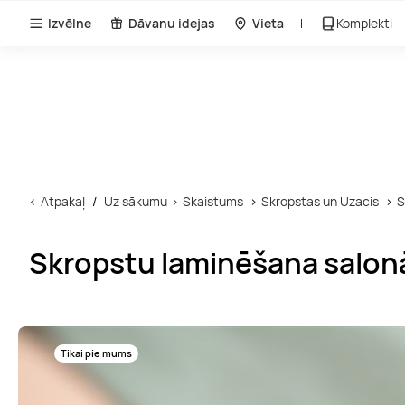
Izvēlne
Dāvanu idejas
Vieta
Komplekti
Atpakaļ
Uz sākumu
Skaistums
Skropstas un Uzacis
S
Skropstu laminēšana salon
Tikai pie mums