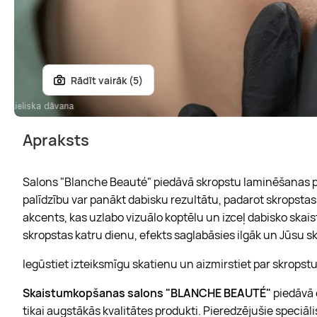
Rādīt vairāk (5)
Apraksts
Salons "Blanche Beauté" piedāvā skropstu laminēšanas p
palīdzību var panākt dabisku rezultātu, padarot skropstas 
akcents, kas uzlabo vizuālo koptēlu un izceļ dabisko ska
skropstas katru dienu, efekts saglabāsies ilgāk un Jūsu s
Iegūstiet izteiksmīgu skatienu un aizmirstiet par skropst
Skaistumkopšanas salons "BLANCHE BEAUTÉ"
piedāvā 
tikai augstākās kvalitātes produkti. Pieredzējušie speciāli