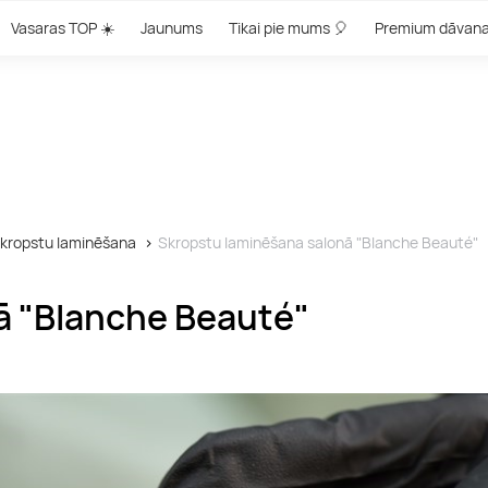
Vasaras TOP ☀️
Jaunums
Tikai pie mums 🎈
Premium dāvan
kropstu laminēšana
Skropstu laminēšana salonā "Blanche Beauté"
ā "Blanche Beauté"