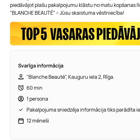
piedāvājot plašu
pakalpojumu klāstu no matu kopšanas lī
"BLANCHE BEAUTÉ" – Jūsu skaistuma vēstniecība!
Svarīga informācija
"Blanche Beauté", Kauguru iela 2, Rīga.
60 min
1 persona
Pakalpojuma sniedzēja informācija tiks parādīta 
12 mēneši