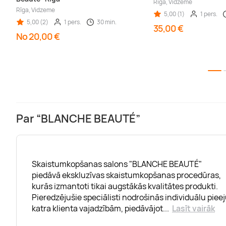
Rīga, Vidzeme
Rīga, Vidzeme
5,00 (1)
1 pers.
5,00 (2)
1 pers.
30 min.
35,00 €
No 20,00 €
Par “BLANCHE BEAUTÉ”
Skaistumkopšanas salons "BLANCHE BEAUTÉ"
piedāvā ekskluzīvas skaistumkopšanas procedūras,
kurās izmantoti tikai augstākās kvalitātes produkti.
Pieredzējušie speciālisti nodrošinās individuālu piee
katra klienta vajadzībām, piedāvājot
...
Lasīt vairāk