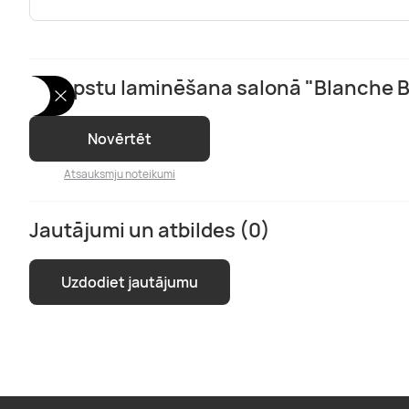
Skropstu laminēšana salonā "Blanche 
Novērtēt
Atsauksmju noteikumi
Jautājumi un atbildes (0)
Uzdodiet jautājumu