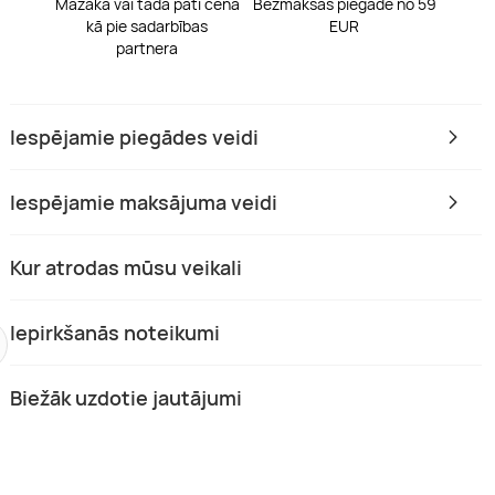
Mazāka vai tāda pati cena
Bezmaksas piegāde no 59
kā pie sadarbības
EUR
partnera
Iespējamie piegādes veidi
Iespējamie maksājuma veidi
Kur atrodas mūsu veikali
 pie mums
Tikai pie mums
Iepirkšanās noteikumi
Biežāk uzdotie jautājumi
allīte īstām lēdijām no
DETOXY – dziļā ķermeņa attīrīšan
he Beauté” – SPA,
skābekļa padeve
rklases un draudzīga