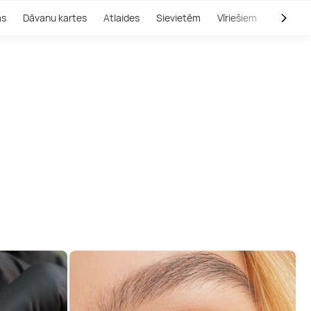
as
Dāvanu kartes
Atlaides
Sievietēm
Vīriešiem
Outlet