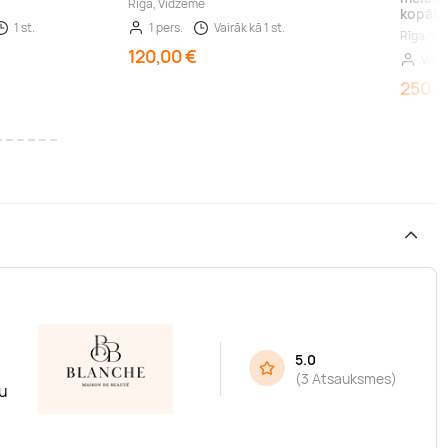
Rīga, Vidzeme
kopāb
1 st.
1 pers.
Vairāk kā 1 st.
Rīga, Vi
120,00 €
Vairā
250,0
5.0
(
3 Atsauksmes
)
ju