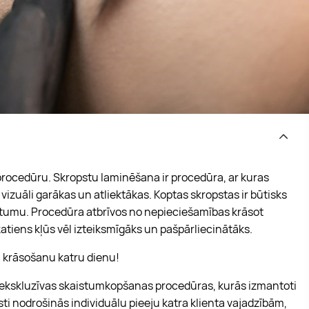
rocedūru. Skropstu laminēšana ir procedūra, ar kuras
vizuāli garākas un atliektākas. Koptas skropstas ir būtisks
istumu. Procedūra atbrīvos no nepieciešamības krāsot
katiens kļūs vēl izteiksmīgāks un pašpārliecinātāks.
u krāsošanu katru dienu!
ekskluzīvas skaistumkopšanas procedūras, kurās izmantoti
sti nodrošinās individuālu pieeju katra klienta vajadzībām,