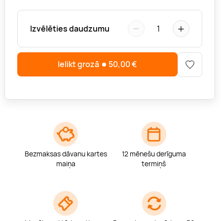
−
+
Izvēlēties daudzumu
1
Ielikt grozā
50,00
€
Bezmaksas dāvanu kartes
12 mēnešu derīguma
maiņa
termiņš