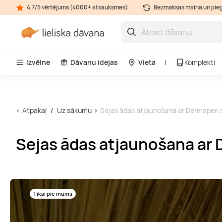
4.7/5 vērtējums (4000+ atsauksmes)
Bezmaksas maiņa un pie
Izvēlne
Dāvanu idejas
Vieta
Komplekti
Atpakaļ
Uz sākumu
Sejas ādas atjaunošana ar Dermapen 
Sejas ādas atjaunošana ar
Tikai pie mums