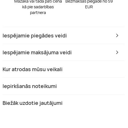
Mazāka vai tāda pati cena
Bezmaksas piegāde no 59
kā pie sadarbības
EUR
partnera
Iespējamie piegādes veidi
Iespējamie maksājuma veidi
Kur atrodas mūsu veikali
Iepirkšanās noteikumi
Biežāk uzdotie jautājumi