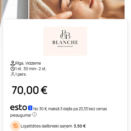
Rīga, Vidzeme
1 st. 30 min- 2 st.
1 pers.
70,00
€
No 30 €, maksā 3 daļās pa 23,33 bez cenas
pieauguma!
Lojalitātes dalībnieki saņem
3,50 €