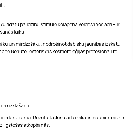
li;
lku adatu palīdzību stimulē kolagēna veidošanos ādā – ir
šanās laiku.
rtāku un mirdzošāku, nodrošinot dabisku jaunības izskatu.
nche Beauté" estētiskās kosmetoloģijas profesionāļi to
ēma uzklāšana.
ocedūru kursu. Rezultātā Jūsu āda izskatīsies acīmredzami
ez ilgstošas atkopšanās.