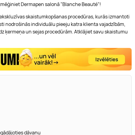
izmēģiniet Dermapen salonā "Blanche Beauté"!
ekskluzīvas skaistumkopšanas procedūras, kurās izmantoti
sti nodrošinās individuālu pieeju katra klienta vajadzībām,
dz ķermeņa un sejas procedūrām. Atklājiet savu skaistumu
iegādājoties dāvanu