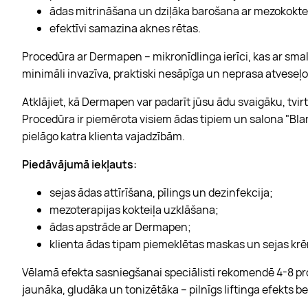
ādas mitrināšana un dziļāka barošana ar mezokoktei
efektīvi samazina aknes rētas.
Procedūra ar Dermapen – mikronīdlinga ierīci, kas ar sma
minimāli invazīva, praktiski nesāpīga un neprasa atveseļo
Atklājiet, kā Dermapen var padarīt jūsu ādu svaigāku, tvi
Procedūra ir piemērota visiem ādas tipiem un salona "Bla
pielāgo katra klienta vajadzībām.
Piedāvājumā iekļauts:
sejas ādas attīrīšana, pīlings un dezinfekcija;
mezoterapijas kokteiļa uzklāšana;
ādas apstrāde ar Dermapen;
klienta ādas tipam piemeklētas maskas un sejas kr
Vēlamā efekta sasniegšanai speciālisti rekomendē 4-8 pr
jaunāka, gludāka un tonizētāka – pilnīgs liftinga efekts b