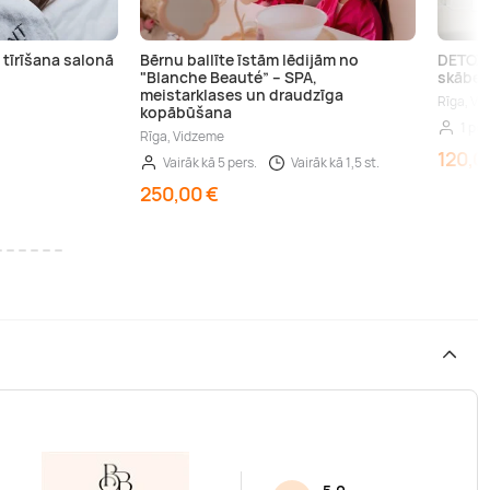
 tīrīšana salonā
Bērnu ballīte īstām lēdijām no
DETOXY 
"Blanche Beauté” – SPA,
skābek
meistarklases un draudzīga
Rīga, Vi
kopābūšana
1 per
Rīga, Vidzeme
120,0
Vairāk kā 5 pers.
Vairāk kā 1,5 st.
250,00 €