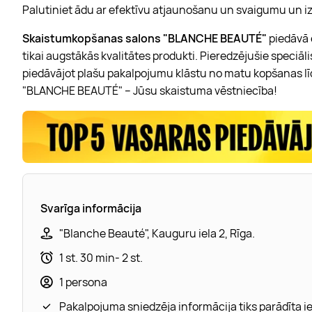
Palutiniet ādu ar efektīvu atjaunošanu un svaigumu un 
Skaistumkopšanas salons "BLANCHE BEAUTÉ"
piedāvā 
tikai augstākās kvalitātes produkti. Pieredzējušie speciāli
piedāvājot plašu
pakalpojumu klāstu no matu kopšanas lī
"BLANCHE BEAUTÉ" – Jūsu skaistuma vēstniecība!
Svarīga informācija
"Blanche Beauté", Kauguru iela 2, Rīga.
1 st. 30 min- 2 st.
1 persona
Pakalpojuma sniedzēja informācija tiks parādīta 