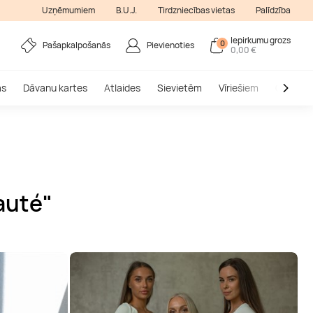
Uzņēmumiem
B.U.J.
Tirdzniecības vietas
Palīdzība
Iepirkumu grozs
0
Pašapkalpošanās
Pievienoties
0,00 €
as
Dāvanu kartes
Atlaides
Sievietēm
Vīriešiem
Outlet
auté"