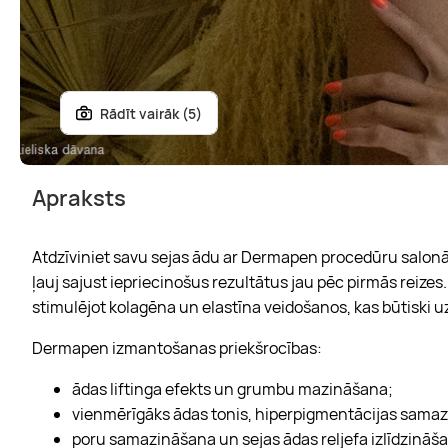
Rādīt vairāk (5)
Apraksts
Atdzīviniet savu sejas ādu ar Dermapen procedūru salonā 
ļauj sajust iepriecinošus rezultātus jau pēc pirmās reizes.
stimulējot kolagēna un elastīna veidošanos, kas būtiski u
Dermapen izmantošanas priekšrocības:
ādas liftinga efekts un grumbu mazināšana;
vienmērīgāks ādas tonis, hiperpigmentācijas sama
poru samazināšana un sejas ādas reljefa izlīdzināš