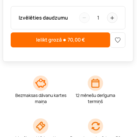
−
+
Izvēlēties daudzumu
1
Ielikt grozā
70,00
€
Bezmaksas dāvanu kartes
12 mēnešu derīguma
maiņa
termiņš