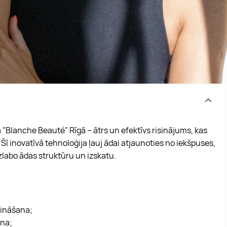
"Blanche Beauté" Rīgā – ātrs un efektīvs risinājums, kas
 Šī inovatīvā tehnoloģija ļauj ādai atjaunoties no iekšpuses,
zlabo ādas struktūru un izskatu.
zināšana;
ana;