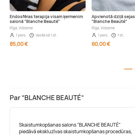
Endosfēras terapija visam ķermenim
Apvienotā dziļā sejas
salonā "Blanche Beauté"
"Blanche Beauté"
Rīga, Vidzeme
Rīga, Vidzeme
1 pers.
Vairāk kā 1 st.
1 pers.
1 st.
85,00 €
60,00 €
Par “BLANCHE BEAUTÉ”
Skaistumkopšanas salons "BLANCHE BEAUTÉ"
piedāvā ekskluzīvas skaistumkopšanas procedūras,