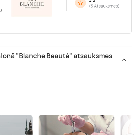
5.0
(
3 Atsauksmes
)
ju
alonā "Blanche Beauté" atsauksmes