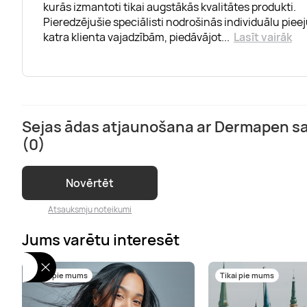
kurās izmantoti tikai augstākās kvalitātes produkti.
Pieredzējušie speciālisti nodrošinās individuālu piee
katra klienta vajadzībām, piedāvājot
...
Lasīt vairāk
Sejas ādas atjaunošana ar Dermapen s
(0)
Novērtēt
Atsauksmju noteikumi
Jums varētu interesēt
Tikai pie mums
Tikai pie mums