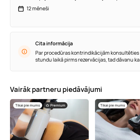
12 mēneši
Cita informācija
Par procedūras kontrindikācijām konsultēties
stundu laikā pirms rezervācijas, tad dāvanu k
Vairāk partneru piedāvājumi
Tikai pie mums
Premium
Tikai pie mums