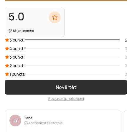
5.0
(2 Atsauksmes)
5 punkti
2
4 punkti
0
3 punkti
0
2 punkti
0
1 punkts
0
Novērtēt
Atsauksmju noteikumi
Liāna
Li
Apstiprināts lietotājs