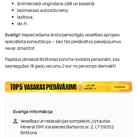
ārstnieciskā vingrošana zālē un baseinā;
bezmaksas autostāvvieta;
lasītava;
Wi-Fi.
Svarīgi!
Nepieciešama ārsta/personīgās veselības aprūpes
speciālista konsultācija — bez tās piedāvātos pakalpojumus
nevar izmantot.
Papildus jāmaksā Birštonas kūrorta nodoklis personām, kas
sasniegušas 18 gadu vecumu 2 eur no personas diennaktī.
Svarīga informācija
Veselības un relaksācijas komplekss „Vytautas
Mineral SPA“ Karalienės Barboros al. 2, LT-59202
Birštona