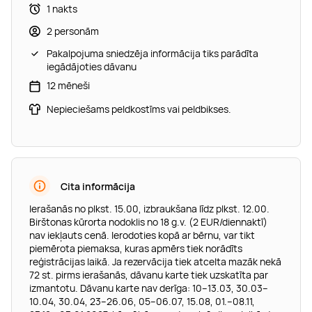
1 nakts
2 personām
Pakalpojuma sniedzēja informācija tiks parādīta
iegādājoties dāvanu
12 mēneši
Nepieciešams peldkostīms vai peldbikses.
Cita informācija
Ierašanās no plkst. 15.00, izbraukšana līdz plkst. 12.00.
Birštonas kūrorta nodoklis no 18 g.v. (2 EUR/diennaktī)
nav iekļauts cenā. Ierodoties kopā ar bērnu, var tikt
piemērota piemaksa, kuras apmērs tiek norādīts
reģistrācijas laikā. Ja rezervācija tiek atcelta mazāk nekā
72 st. pirms ierašanās, dāvanu karte tiek uzskatīta par
izmantotu. Dāvanu karte nav derīga: 10–13.03, 30.03–
10.04, 30.04, 23–26.06, 05–06.07, 15.08, 01.–08.11,