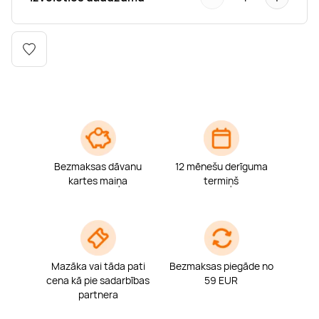
Boulderings
Citas ūdens izklaides
Mūzikas nodarbības
Tetovēšanas salons
Kērlings
Vindsērfings
Deju nodarbības
Deguna un Nabas pīrsings
Kikbokss
Kaitbords
Ausu caurduršana
Piedzīvojumu parki
Procedūras vīriešiem
Bezmaksas dāvanu
12 mēnešu derīguma
kartes maiņa
termiņš
Mazāka vai tāda pati
Bezmaksas piegāde no
cena kā pie sadarbības
59 EUR
partnera