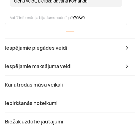
dienu vēlot, Lieliska dāvana komanda
Vai šī informācija bija Jums noderīga?
0
0
Iespējamie piegādes veidi
Iespējamie maksājuma veidi
Kur atrodas mūsu veikali
Iepirkšanās noteikumi
Biežāk uzdotie jautājumi