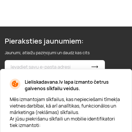
Pieraksties jaunumiem:
Jaunumi, atlaižu paziņojumi un daudz kas cits
* Esmu iepazinies/usies ar
privātuma politiku
Lieliskadavana.lv lapa izmanto četrus
galvenos sīkfailu veidus.
Mēs izmantojam sīkfailus, kas nepieciešami tīmekļa
vietnes darbībai, kā arī analītikas, funkcionālos un
mārketinga (reklāmas) sīkfailus.
Ar jūsu piekrišanu sīkfaili un mobilie identifikatori
Par "Lieliska dāvana"
tiek izmantoti:
Karjera