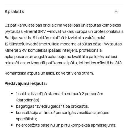
Apraksts
Uz patīkamu atelpas brīdi aicina veselības un atpūtas komplekss
„Vytautas Mineral SPA” —inovatīvākais Europā un profesionālākais
Baltijas valstīs. 9 hektāru platībā ir izvietota vairāk nekā
12 tūkstošu kvadrātmetru liela moderna atpūtas oāze. “Vytautas
Mineral SPA” kompleksa īpašais interjers, profesionāla
apkalpošana un augstā pakalpojumu kvalitāte palīdzēs patiesi
relaksēties un izbaudīt patīkamu atpūtu, ietinoties mīkstā halātā.
Romantiska atpūta un laiks, ko veltīt viens otram.
Piedāvājumā iekļauts:
1 nakts divvietīgā standarta numurā 2 personām
(darbdienās);
bagatīgas "zviedru galda" tipa brokastis;
konsultācija ar ārstu/ personīgās veselības aprūpes
speciālistu;
neierobežots baseinu un pirtu kompleksa apmeklējums;