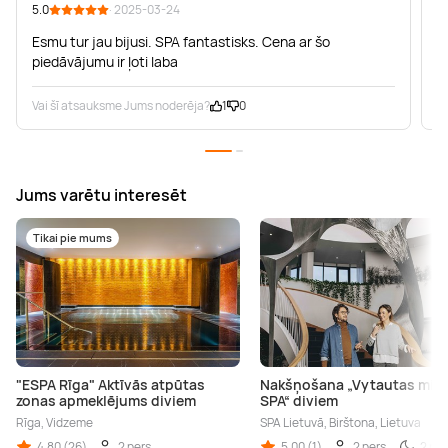
5.0
· 2025-03-24
5
Esmu tur jau bijusi. SPA fantastisks. Cena ar šo
D
piedāvājumu ir ļoti laba
Vai šī atsauksme Jums noderēja?
1
0
V
Jums varētu interesēt
Tikai pie mums
"ESPA Rīga" Aktīvās atpūtas
Nakšņošana „Vytautas mine
zonas apmeklējums diviem
SPA“ diviem
Rīga, Vidzeme
SPA Lietuvā, Birštona, Lietuva
4,80 (26)
2 pers.
5,00 (1)
2 pers.
2 nak