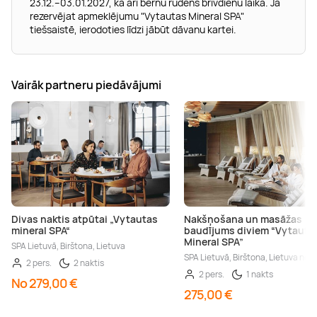
23.12.–03.01.2027, kā arī bērnu rudens brīvdienu laikā. Ja
rezervējat apmeklējumu "Vytautas Mineral SPA"
tiešsaistē, ierodoties līdzi jābūt dāvanu kartei.
Vairāk partneru piedāvājumi
Divas naktis atpūtai „Vytautas
Nakšņošana un masāžas
mineral SPA“
baudījums diviem “Vytauta
Mineral SPA”
SPA Lietuvā, Birštona, Lietuva
SPA Lietuvā, Birštona, Lietuva nov.
2 pers.
2 naktis
2 pers.
1 nakts
No 279,00 €
275,00 €