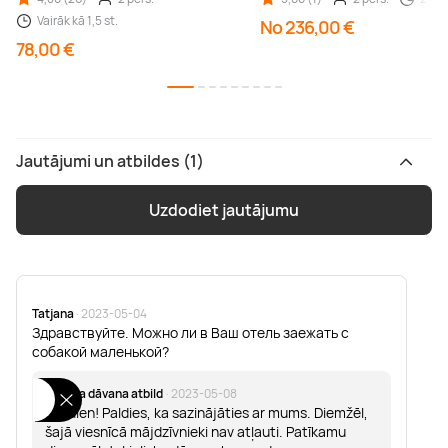
Vairāk kā 1,5 st.
No 236,00 €
78,00 €
Jautājumi un atbildes (1)
Uzdodiet jautājumu
Tatjana
· 2023-05-04
Здравствуйте. Можно ли в Ваш отель заежать с
собакой маленькой?
Lieliska dāvana atbild
· 2023-05-08
Labdien! Paldies, ka sazinājāties ar mums. Diemžēl,
šajā viesnīcā mājdzīvnieki nav atļauti. Patīkamu