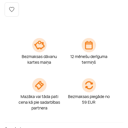
Boulderings
Citas ūdens izklaides
Mūzikas nodarbības
Tetovēšanas salons
Kērlings
Vindsērfings
Deju nodarbības
Deguna un Nabas pīrsings
Kikbokss
Kaitbords
Ausu caurduršana
Piedzīvojumu parki
Procedūras vīriešiem
Bezmaksas dāvanu
12 mēnešu derīguma
kartes maiņa
termiņš
Mazāka vai tāda pati
Bezmaksas piegāde no
cena kā pie sadarbības
59 EUR
partnera