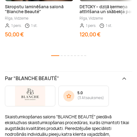
Skropstu laminēšana salonā
DETOXY – dziļā ķermeņa
"Blanche Beauté"
attīrīšana un skābekļa pade
Rīga, Vidzeme
Rīga, Vidzeme
1 pers.
1 st.
1 pers.
1 st.
50,00 €
120,00 €
Par “BLANCHE BEAUTÉ”
5.0
(
3 Atsauksmes
)
Skaistumkopšanas salons "BLANCHE BEAUTÉ" piedāvā
ekskluzīvas skaistumkopšanas procedūras, kurās izmantoti tikai
augstākās kvalitātes produkti. Pieredzējušie speciālisti
nodrošinās individuālu pieeju katra klienta vajadzībām,