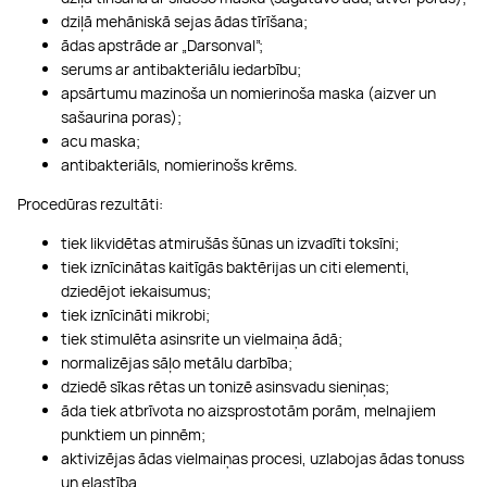
dziļā mehāniskā sejas ādas tīrīšana;
ādas apstrāde ar „Darsonval”;
serums ar antibakteriālu iedarbību;
apsārtumu mazinoša un nomierinoša maska (aizver un
sašaurina poras);
acu maska;
antibakteriāls, nomierinošs krēms.
Procedūras rezultāti:
tiek likvidētas atmirušās šūnas un izvadīti toksīni;
tiek iznīcinātas kaitīgās baktērijas un citi elementi,
dziedējot iekaisumus;
tiek iznīcināti mikrobi;
tiek stimulēta asinsrite un vielmaiņa ādā;
normalizējas sāļo metālu darbība;
dziedē sīkas rētas un tonizē asinsvadu sieniņas;
āda tiek atbrīvota no aizsprostotām porām, melnajiem
punktiem un pinnēm;
aktivizējas ādas vielmaiņas procesi, uzlabojas ādas tonuss
un elastība.