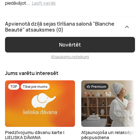
piedāvājot
...
Lasīt vairāk
Apvienotā dziļā sejas tīrīšana salonā "Blanche
Beauté" atsauksmes (0)
Novērtēt
Atsauksmju noteikumi
Jums varētu interesēt
TOP
Tikai pie mums
Premium
Piedzīvojumu dāvanu karte |
Atjaunojoša un relaksējoša
LIELISKA DĀVANA
pēcpusdiena