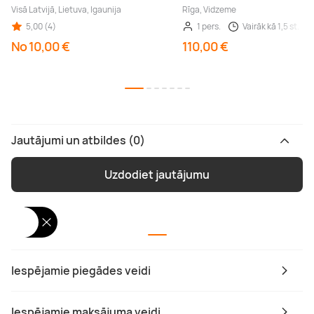
Visā Latvijā, Lietuva, Igaunija
Rīga, Vidzeme
5,00 (4)
1 pers.
Vairāk kā 1,5 st.
No 10,00 €
110,00 €
Jautājumi un atbildes (0)
Uzdodiet jautājumu
Iespējamie piegādes veidi
Iespējamie maksājuma veidi