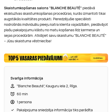
Skaistumkopšanas salons "BLANCHE BEAUTÉ"
piedāvā
ekskluzīvas skaistumkopšanas procedūras, kurās izmantoti tikai
augstākās kvalitātes produkti. Pieredzējušie speciālisti
nodrošinās individuālu pieeju katra klienta vajadzībām, piedāvājot
plašu
pakalpojumu klāstu no matu kopšanas līdz ķermeņa un
sejas procedūrām. Atklājiet savu skaistumu "BLANCHE BEAUTÉ"
– Jūsu skaistuma vēstniecība!
Svarīga informācija
"Blanche Beauté", Kauguru iela 2, Rīga.
60 min
1 persona
Pakalpojuma sniedzēja informācija tiks parādīta