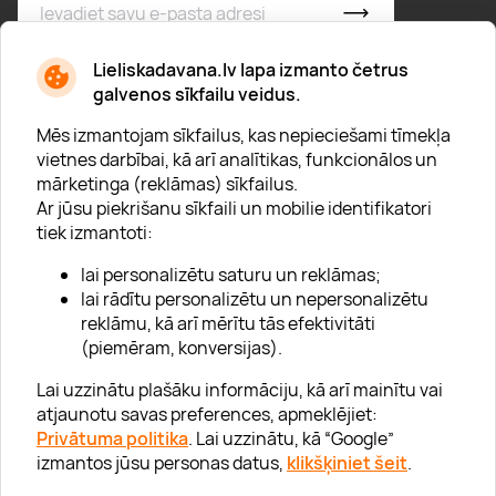
* Esmu iepazinies/usies ar
privātuma politiku
Lieliskadavana.lv lapa izmanto četrus
galvenos sīkfailu veidus.
Mēs izmantojam sīkfailus, kas nepieciešami tīmekļa
vietnes darbībai, kā arī analītikas, funkcionālos un
mārketinga (reklāmas) sīkfailus.
Ar jūsu piekrišanu sīkfaili un mobilie identifikatori
Par "Lieliska dāvana"
tiek izmantoti:
Karjera
lai personalizētu saturu un reklāmas;
Blogs
lai rādītu personalizētu un nepersonalizētu
reklāmu, kā arī mērītu tās efektivitāti
Uzņēmumiem
(piemēram, konversijas).
Lojalitātes klubs 💸
Lai uzzinātu plašāku informāciju, kā arī mainītu vai
atjaunotu savas preferences, apmeklējiet:
Privātuma politika
. Lai uzzinātu, kā “Google”
Palīdzība
izmantos jūsu personas datus,
klikšķiniet šeit
.