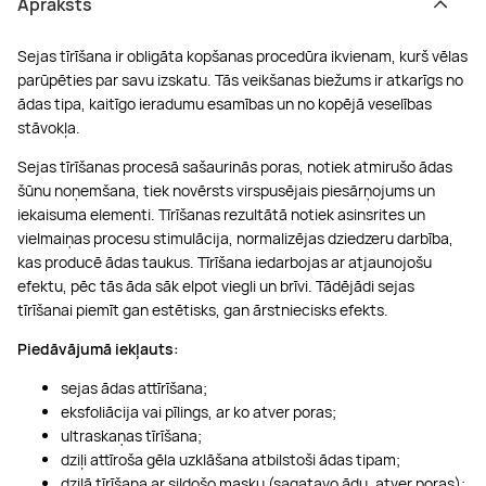
Apraksts
Sejas tīrīšana ir obligāta kopšanas procedūra ikvienam, kurš vēlas
parūpēties par savu izskatu. Tās veikšanas biežums ir atkarīgs no
ādas tipa, kaitīgo ieradumu esamības un no kopējā veselības
stāvokļa.
Sejas tīrīšanas procesā sašaurinās poras, notiek atmirušo ādas
šūnu noņemšana, tiek novērsts virspusējais piesārņojums un
iekaisuma elementi. Tīrīšanas rezultātā notiek asinsrites un
vielmaiņas procesu stimulācija, normalizējas dziedzeru darbība,
kas producē ādas taukus. Tīrīšana iedarbojas ar atjaunojošu
efektu, pēc tās āda sāk elpot viegli un brīvi. Tādējādi sejas
tīrīšanai piemīt gan estētisks, gan ārstniecisks efekts.
Piedāvājumā iekļauts:
sejas ādas attīrīšana;
eksfoliācija vai pīlings, ar ko atver poras;
ultraskaņas tīrīšana;
dziļi attīroša gēla uzklāšana atbilstoši ādas tipam;
dziļā tīrīšana ar sildošo masku (sagatavo ādu, atver poras);