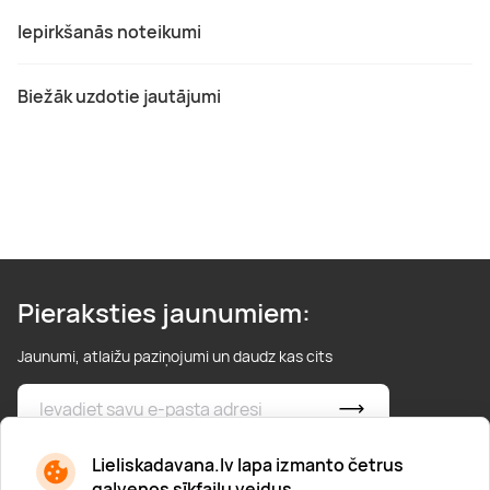
Iepirkšanās noteikumi
Biežāk uzdotie jautājumi
Pieraksties jaunumiem:
Jaunumi, atlaižu paziņojumi un daudz kas cits
* Esmu iepazinies/usies ar
privātuma politiku
Lieliskadavana.lv lapa izmanto četrus
galvenos sīkfailu veidus.