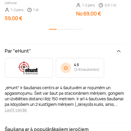
Lietuva
1-2 pers.
0,5-1 st.
1-2 pers.
1 st.
No 69,00 €
59,00 €
Par “eHunt”
4.5
(
2 Atsauksmes
)
„eHunt“ ir šaušanas centrs ar 4 šautuvēm ar nojumēm un
apgaismojumu. Šeit var šaut pa stacionāriem mērķiem, gongiem
un izvēlēties distanci līdz 150 metriem. Ir arī 4 šautuves šaušanai
pa lidojošiem un 2 kustīgiem mērķiem („skrejošs kuilis, alnis,
...
Lasīt vairāk
Šaušana ar 4 populārākajiem ieročiem