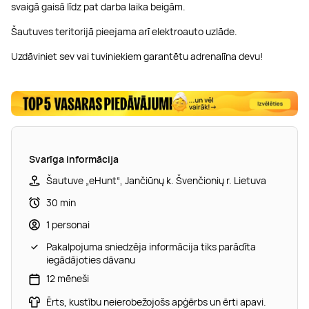
svaigā gaisā līdz pat darba laika beigām.
Šautuves teritorijā pieejama arī elektroauto uzlāde.
Uzdāviniet sev vai tuviniekiem garantētu adrenalīna devu!
Svarīga informācija
Šautuve „eHunt“, Jančiūnų k. Švenčionių r. Lietuva
30 min
1 personai
Pakalpojuma sniedzēja informācija tiks parādīta
iegādājoties dāvanu
12 mēneši
Ērts, kustību neierobežojošs apģērbs un ērti apavi.