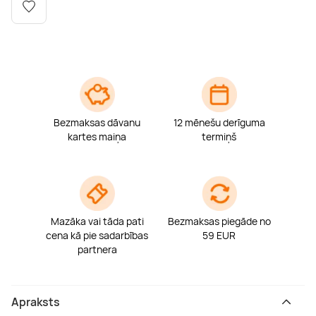
Boulderings
Citas ūdens izklaides
Mūzikas nodarbības
Tetovēšanas salons
Kērlings
Vindsērfings
Deju nodarbības
Deguna un Nabas pīrsings
Kikbokss
Kaitbords
Ausu caurduršana
Bezmaksas dāvanu
12 mēnešu derīguma
Piedzīvojumu parki
Procedūras vīriešiem
kartes maiņa
termiņš
Mazāka vai tāda pati
Bezmaksas piegāde no
cena kā pie sadarbības
59 EUR
partnera
Apraksts