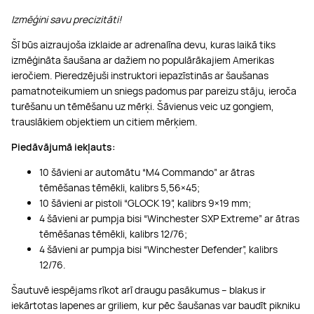
Izmēģini savu precizitāti!
Šī būs aizraujoša izklaide ar adrenalīna devu, kuras laikā tiks
izmēģināta šaušana ar dažiem no populārākajiem Amerikas
ieročiem. Pieredzējuši instruktori iepazīstinās ar šaušanas
pamatnoteikumiem un sniegs padomus par pareizu stāju, ieroča
turēšanu un tēmēšanu uz mērķi. Šāvienus veic uz gongiem,
trauslākiem objektiem un citiem mērķiem.
Piedāvājumā iekļauts:
10 šāvieni ar automātu “M4 Commando” ar ātras
tēmēšanas tēmēkli, kalibrs 5,56×45;
10 šāvieni ar pistoli “GLOCK 19”, kalibrs 9×19 mm;
4 šāvieni ar pumpja bisi “Winchester SXP Extreme” ar ātras
tēmēšanas tēmēkli, kalibrs 12/76;
4 šāvieni ar pumpja bisi “Winchester Defender”, kalibrs
12/76.
Šautuvē iespējams rīkot arī draugu pasākumus – blakus ir
iekārtotas lapenes ar griliem, kur pēc šaušanas var baudīt pikniku