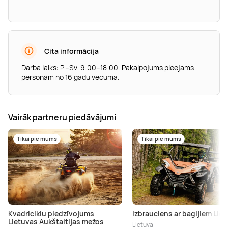
Cita informācija
Darba laiks: P.–Sv. 9.00–18.00. Pakalpojums pieejams
personām no 16 gadu vecuma.
Vairāk partneru piedāvājumi
Tikai pie mums
Tikai pie mums
Kvadriciklu piedzīvojums
Izbrauciens ar bagijiem Lie
Lietuvas Aukštaitijas mežos
Lietuva