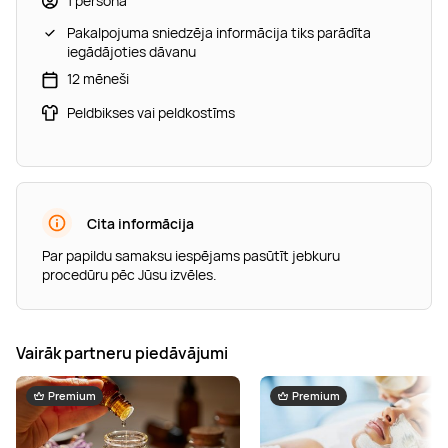
1 persona
Pakalpojuma sniedzēja informācija tiks parādīta
iegādājoties dāvanu
12 mēneši
Peldbikses vai peldkostīms
Cita informācija
Par papildu samaksu iespējams pasūtīt jebkuru
procedūru pēc Jūsu izvēles.
Vairāk partneru piedāvājumi
Premium
Premium