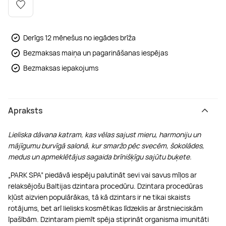
Boulderings
Citas ūdens izklaides
Mūzikas nodarbības
Tetovēšanas salons
Kērlings
Vindsērfings
Deju nodarbības
Deguna un Nabas pīrsings
Derīgs 12 mēnešus no iegādes brīža
Bezmaksas maiņa un pagarināšanas iespējas
Kikbokss
Kaitbords
Ausu caurduršana
Bezmaksas iepakojums
Piedzīvojumu parki
Procedūras vīriešiem
Apraksts
Lieliska dāvana katram, kas vēlas sajust mieru, harmoniju un
mājīgumu burvīgā salonā, kur smaržo pēc svecēm, šokolādes,
medus un apmeklētājus sagaida brīnišķīgu sajūtu buķete.
„PARK SPA” piedāvā iespēju palutināt sevi vai savus mīļos ar
relaksējošu Baltijas dzintara procedūru. Dzintara procedūras
kļūst aizvien populārākas, tā kā dzintars ir ne tikai skaists
rotājums, bet arī lielisks kosmētikas līdzeklis ar ārstnieciskām
īpašībām. Dzintaram piemīt spēja stiprināt organisma imunitāti