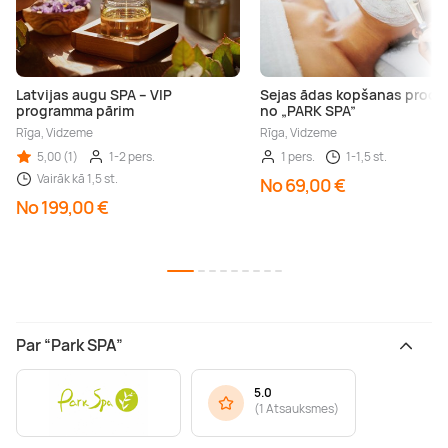
Latvijas augu SPA – VIP
Sejas ādas kopšanas proce
programma pārim
no „PARK SPA”
Rīga, Vidzeme
Rīga, Vidzeme
5,00 (1)
1-2 pers.
1 pers.
1-1,5 st.
Vairāk kā 1,5 st.
No 69,00 €
No 199,00 €
Par “Park SPA”
5.0
(
1 Atsauksmes
)