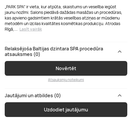
„PARK SPA” ir vieta, kur atpūta, skaistums un veselība iegūst
jaunu nozīmi. Salons piedāvā dažādas masāžas un procedūras,
kas apvieno gadsimtiem krātās veselības atziņas ar mūsdienu
metodēm un izcilas kvalitātes kosmētikas produkciju. Atrodas
Rīgā,
...
Lasīt vairāk
Relaksējoša Baltijas dzintara SPA procedūra
atsauksmes (0)
Novērtēt
Atsauksmju noteikumi
Jautājumi un atbildes (0)
Uzdodiet jautājumu