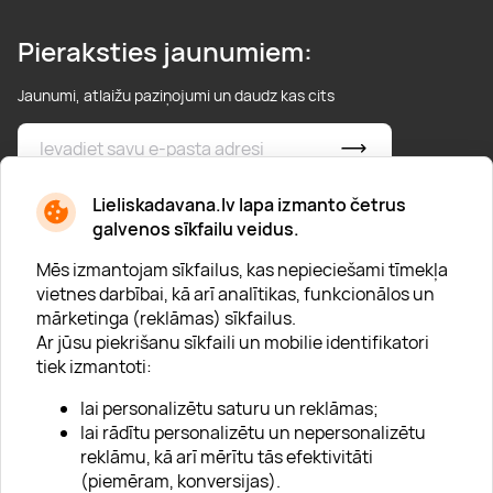
Pieraksties jaunumiem:
Jaunumi, atlaižu paziņojumi un daudz kas cits
* Esmu iepazinies/usies ar
privātuma politiku
Lieliskadavana.lv lapa izmanto četrus
galvenos sīkfailu veidus.
Mēs izmantojam sīkfailus, kas nepieciešami tīmekļa
vietnes darbībai, kā arī analītikas, funkcionālos un
mārketinga (reklāmas) sīkfailus.
Ar jūsu piekrišanu sīkfaili un mobilie identifikatori
Par "Lieliska dāvana"
tiek izmantoti:
Karjera
lai personalizētu saturu un reklāmas;
Blogs
lai rādītu personalizētu un nepersonalizētu
reklāmu, kā arī mērītu tās efektivitāti
Uzņēmumiem
(piemēram, konversijas).