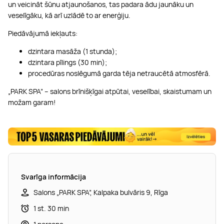
un veicināt šūnu atjaunošanos, tas padara ādu jaunāku un
veselīgāku, kā arī uzlādē to ar enerģiju.
Piedāvājumā iekļauts:
dzintara masāža (1 stunda);
dzintara pīlings (30 min);
procedūras noslēgumā garda tēja netraucētā atmosfērā.
„PARK SPA” – salons brīnišķīgai atpūtai, veselībai, skaistumam un
možam garam!
Svarīga informācija
Salons „PARK SPA”, Kalpaka bulvāris 9, Rīga
1 st. 30 min