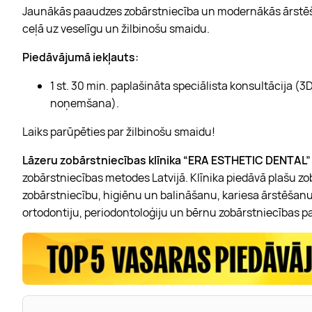
Jaunākās paaudzes zobārstniecība un modernākās ārstēš
ceļā uz veselīgu un žilbinošu smaidu.
Piedāvājumā iekļauts:
1 st. 30 min. paplašināta speciālista konsultācija (
noņemšana).
Laiks parūpēties par žilbinošu smaidu!
Lāzeru zobārstniecības klīnika “ERA ESTHETIC DENTAL”
zobārstniecības metodes Latvijā. Klīnika piedāvā plašu zo
zobārstniecību, higiēnu un balināšanu, kariesa ārstēšanu,
ortodontiju, periodontoloģiju un bērnu zobārstniecības 