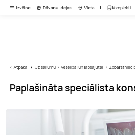
Izvēlne
Dāvanu idejas
Vieta
Komplekti
Atpakaļ
Uz sākumu
Veselībai un labsajūtai
Zobārstniecī
Paplašināta speciālista ko