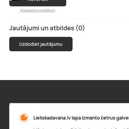
Atsauksmju noteikumi
Jautājumi un atbildes (0)
Uzdodiet jautājumu
Pieraksties jaunumiem:
Jaunumi, atlaižu paziņojumi un daudz kas cits
Lieliskadavana.lv lapa izmanto četrus galve