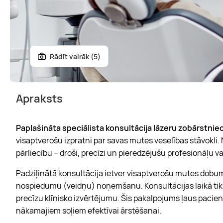
Rādīt vairāk (5)
Apraksts
Paplašināta speciālista konsultācija lāzeru zobārstni
visaptverošu izpratni par savas mutes veselības stāvokli
pārliecību – droši, precīzi un pieredzējušu profesionāļu v
Padziļinātā konsultācija ietver visaptverošu mutes dobum
nospiedumu (veidņu) noņemšanu. Konsultācijas laikā tiks 
precīzu klīnisko izvērtējumu. Šis pakalpojums ļaus pacie
nākamajiem soļiem efektīvai ārstēšanai.