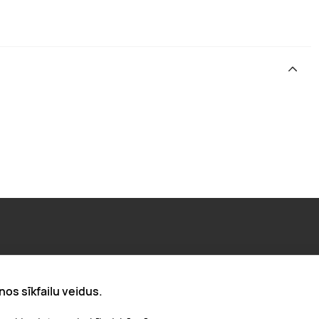
Par "Lieliska dāvana"
nos sīkfailu veidus.
Karjera