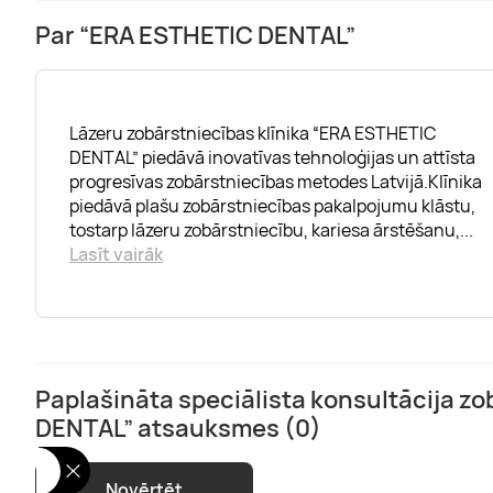
Par “ERA ESTHETIC DENTAL”
Lāzeru zobārstniecības klīnika “ERA ESTHETIC
DENTAL” piedāvā inovatīvas tehnoloģijas un attīsta
progresīvas zobārstniecības metodes Latvijā.Klīnika
piedāvā plašu zobārstniecības pakalpojumu klāstu,
tostarp lāzeru zobārstniecību, kariesa ārstēšanu,
...
Lasīt vairāk
Paplašināta speciālista konsultācija z
DENTAL” atsauksmes (0)
Novērtēt