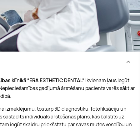
ecības klīnikā “ERA ESTHETIC DENTAL”
ikvienam ļaus iegūt
. Nepieciešamības gadījumā ārstēšanu pacients varēs sākt ar
adībā.
a izmeklējumu, tostarp 3D diagnostiku, fotofiksāciju un
sastādīts individuāls ārstēšanas plāns, kas balstīts uz
ntam iegūt skaidru priekšstatu par savas mutes veselību un