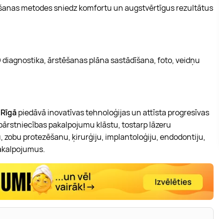
anas metodes sniedz komfortu un augstvērtīgus rezultātus
3D diagnostika, ārstēšanas plāna sastādīšana, foto, veidņu
 Rīgā
piedāvā inovatīvas tehnoloģijas un attīsta progresīvas
bārstniecības pakalpojumu klāstu, tostarp lāzeru
 zobu protezēšanu, ķirurģiju, implantoloģiju, endodontiju,
pakalpojumus.