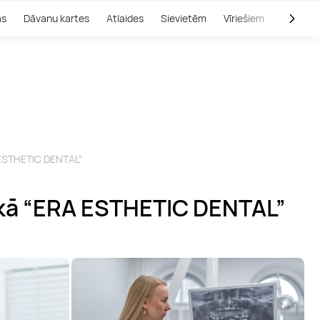
as
Dāvanu kartes
Atlaides
Sievietēm
Vīriešiem
Outlet
A ESTHETIC DENTAL”
nikā “ERA ESTHETIC DENTAL”