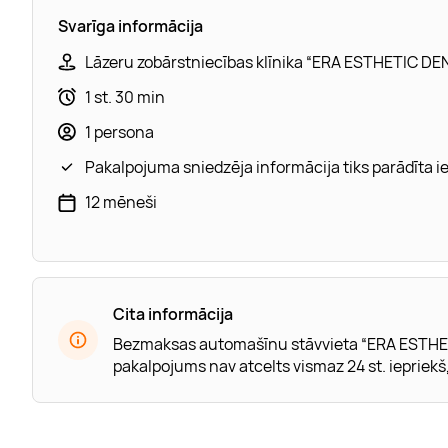
Svarīga informācija
Lāzeru zobārstniecības klīnika “ERA ESTHETIC DENT
1 st. 30 min
1 persona
Pakalpojuma sniedzēja informācija tiks parādīta 
12 mēneši
Cita informācija
Bezmaksas automašīnu stāvvieta “ERA ESTHETI
pakalpojums nav atcelts vismaz 24 st. iepriekš