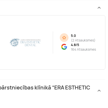
5.0
(
2 Atsauksmes
)
4.8/5
164 Atsauksmes
obārstniecības klīnikā “ERA ESTHETIC