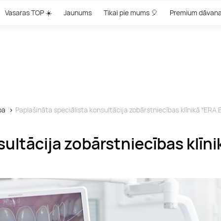
Vasaras TOP ☀️
Jaunums
Tikai pie mums 🎈
Premium dāvan
ba
Paplašināta speciālista konsultācija zobārstniecības klīnikā “ER
nsultācija zobārstniecības klī