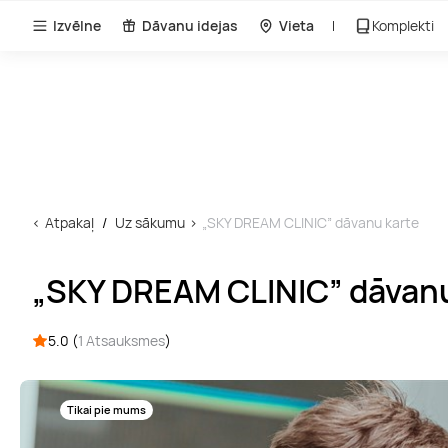
Izvēlne
Dāvanu idejas
Vieta
Komplekti
Atpakaļ
Uz sākumu
„SKY DREAM CLINIC” dāvanu karte
„SKY DREAM CLINIC” dāvanu
5.0 (
1 Atsauksmes
)
Tikai pie mums