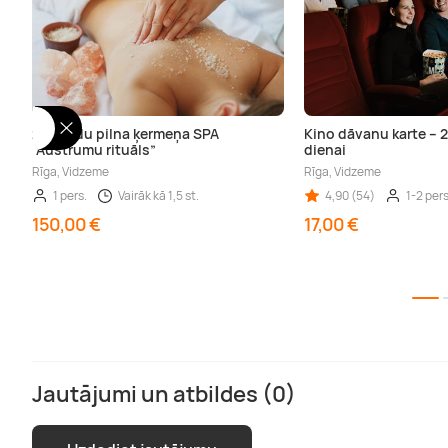
2 stundu pilna ķermeņa SPA
Kino dāvanu karte – 2
“Austrumu rituāls”
dienai
Rīga, Vidzeme
Rīga, Vidzeme
1 pers.
Vairāk kā 1,5 st.
4,90 (54)
1-2 pers
150,00 €
17,00 €
Jautājumi un atbildes (0)