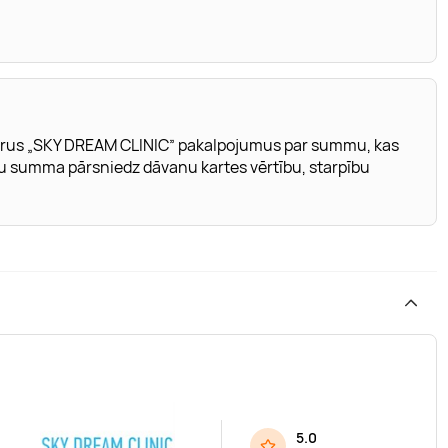
ebkurus „SKY DREAM CLINIC” pakalpojumus par summu, kas
mu summa pārsniedz dāvanu kartes vērtību, starpību
5.0