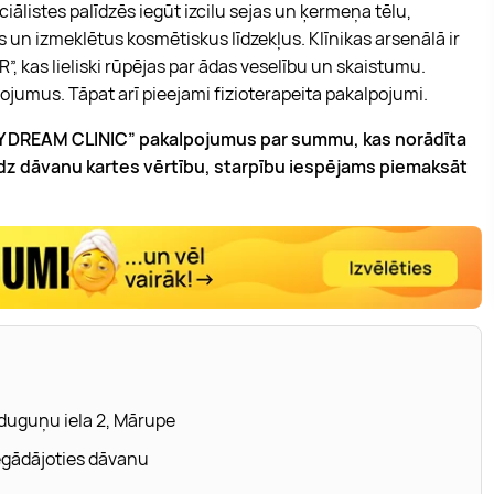
listes palīdzēs iegūt izcilu sejas un ķermeņa tēlu,
 un izmeklētus kosmētiskus līdzekļus. Klīnikas arsenālā ir
 kas lieliski rūpējas par ādas veselību un skaistumu.
lpojumus. Tāpat arī pieejami fizioterapeita pakalpojumi.
SKY DREAM CLINIC” pakalpojumus par summu, kas norādīta
z dāvanu kartes vērtību, starpību iespējams piemaksāt
lduguņu iela 2, Mārupe
iegādājoties dāvanu