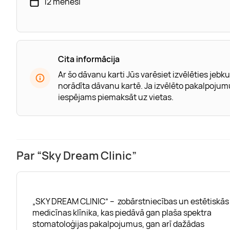
12 mēneši
Cita informācija
Ar šo dāvanu karti Jūs varēsiet izvēlēties j
norādīta dāvanu kartē. Ja izvēlēto pakalpoju
iespējams piemaksāt uz vietas.
Par “Sky Dream Clinic”
„SKY DREAM CLINIC” – zobārstniecības un estētiskās
medicīnas klīnika, kas piedāvā gan plaša spektra
stomatoloģijas pakalpojumus, gan arī dažādas