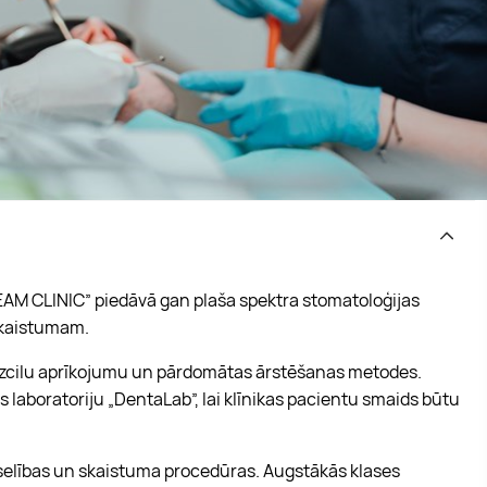
EAM CLINIC” piedāvā gan plaša spektra stomatoloģijas
skaistumam.
 izcilu aprīkojumu un pārdomātas ārstēšanas metodes.
 laboratoriju „DentaLab”, lai klīnikas pacientu smaids būtu
selības un skaistuma procedūras. Augstākās klases