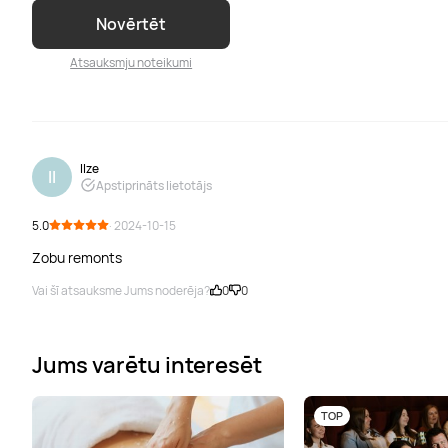
Novērtēt
Atsauksmju noteikumi
Ilze
Il
Apstiprināts lietotājs
5.0
· 2024-10-15
Zobu remonts
Vai šī atsauksme Jums noderēja?
0
0
Jums varētu interesēt
TOP