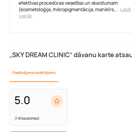
efektīvas procedūras veselībai un skaistumam
(kosmetoloģija, mikropigmentācija, manikīrs,
...
Lasīt
vairāk
„SKY DREAM CLINI
Piedāvājuma novērtējums
5.0
(1 Atsauksmes)