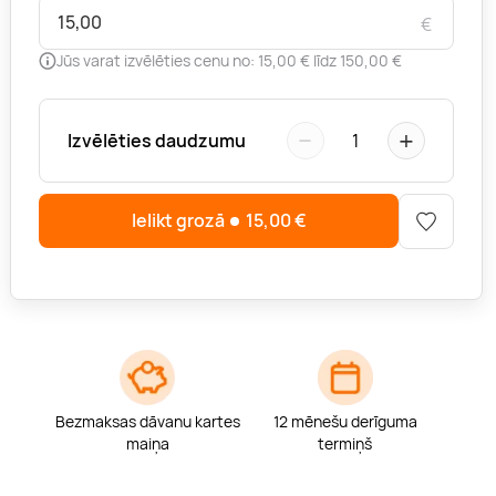
€
Jūs varat izvēlēties cenu no: 15,00 € līdz 150,00 €
−
+
Izvēlēties daudzumu
1
Ielikt grozā
15,00
€
Bezmaksas dāvanu kartes
12 mēnešu derīguma
maiņa
termiņš