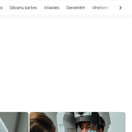
as
Dāvanu kartes
Atlaides
Sievietēm
Vīriešiem
Outlet