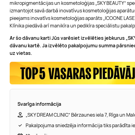
mikropigmentācijas un kosmetoloģijas „SKY BEAUTY” speciā
izmantojot savā darbā inovatīvus kosmetoloģijas aparātus
pieejams inovatīvs kosmetoloģijas aparāts „ICOONE LASER”,
Klīnika piedāvā arī manikīra un pedikīra speciālistu paka
Ar šo dāvanu karti Jūs varēsiet izvēlēties jebkurus „
dāvanu kartē. Ja izvēlēto pakalpojumu summa pārsnied
uz vietas.
Svarīga informācija
„SKY DREAM CLINIC” Bērzaunes iela 7, Rīga un Ma
Pakalpojuma sniedzēja informācija tiks parādīta 