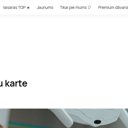
Vasaras TOP ☀️
Jaunums
Tikai pie mums 🎈
Premium dāvan
 karte