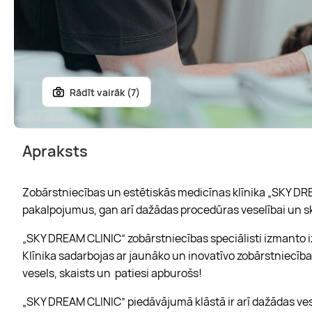
Rādīt vairāk (7)
Apraksts
Zobārstniecības un estētiskās medicīnas klīnika „SKY DR
pakalpojumus, gan arī dažādas procedūras veselībai un 
„SKY DREAM CLINIC” zobārstniecības speciālisti izmanto
Klīnika sadarbojas ar jaunāko un inovatīvo zobārstniecības
vesels, skaists un patiesi apburošs!
„SKY DREAM CLINIC” piedāvājumā klāstā ir arī dažādas ve