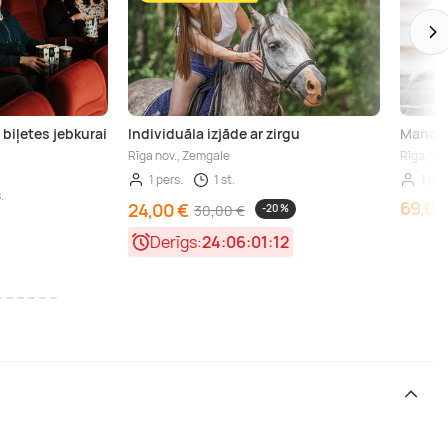
 biļetes jebkurai
Individuāla izjāde ar zirgu
Mandeļu
Rīga nov., Zemgale
Rīga, Vi
1 pers.
1 st.
1 per
.
69,00
24,00 €
30,00 €
-20 %
Derīgs:
24:06:01:10