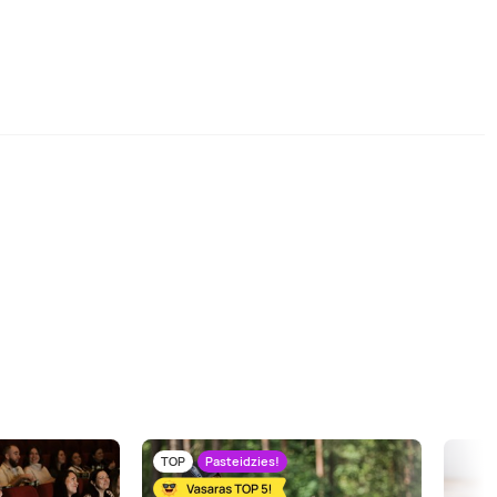
TOP
Pasteidzies!