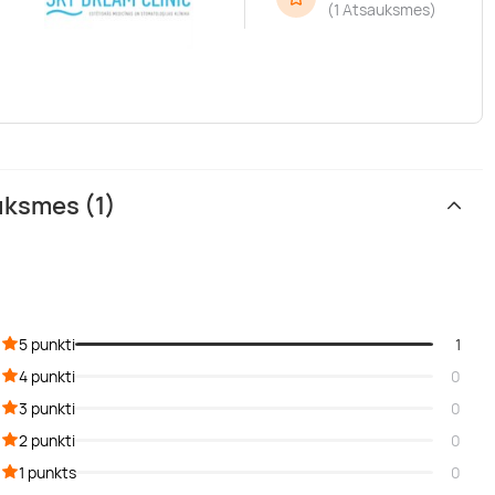
(
1 Atsauksmes
)
C” dāvanu karte atsauksmes (1)
5 punkti
1
4 punkti
0
3 punkti
0
2 punkti
0
1 punkts
0