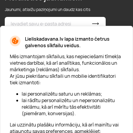
Jaunumi, atlaižu paziņojumi un daudz kas cits
* Esmu iepazinies/usies ar
privātuma politiku
Lieliskadavana.lv lapa izmanto četrus
galvenos sīkfailu veidus.
Mēs izmantojam sīkfailus, kas nepieciešami tīmekļa
vietnes darbībai, kā arī analītikas, funkcionālos un
mārketinga (reklāmas) sīkfailus.
Ar jūsu piekrišanu sīkfaili un mobilie identifikatori
Par "Lieliska dāvana"
tiek izmantoti:
Karjera
lai personalizētu saturu un reklāmas;
Blogs
lai rādītu personalizētu un nepersonalizētu
reklāmu, kā arī mērītu tās efektivitāti
Uzņēmumiem
(piemēram, konversijas).
Lojalitātes klubs 💸
Lai uzzinātu plašāku informāciju, kā arī mainītu vai
atjaunotu savas preferences, apmeklējiet: