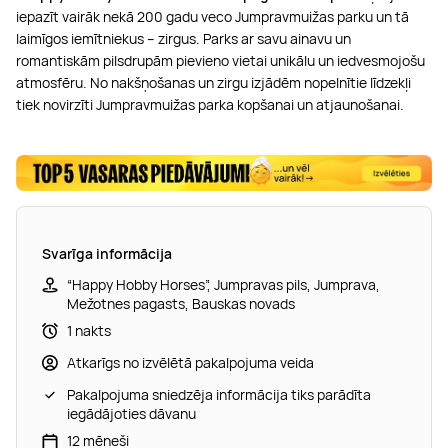
iepazīt vairāk nekā 200 gadu veco Jumpravmuižas parku un tā
laimīgos iemītniekus – zirgus. Parks ar savu ainavu un
romantiskām pilsdrupām pievieno vietai unikālu un iedvesmojošu
atmosfēru. No nakšņošanas un zirgu izjādēm nopelnītie līdzekļi
tiek novirzīti Jumpravmuižas parka kopšanai un atjaunošanai.
Svarīga informācija
“Happy Hobby Horses”, Jumpravas pils, Jumprava,
Mežotnes pagasts, Bauskas novads
1 nakts
Atkarīgs no izvēlētā pakalpojuma veida
Pakalpojuma sniedzēja informācija tiks parādīta
iegādājoties dāvanu
12 mēneši