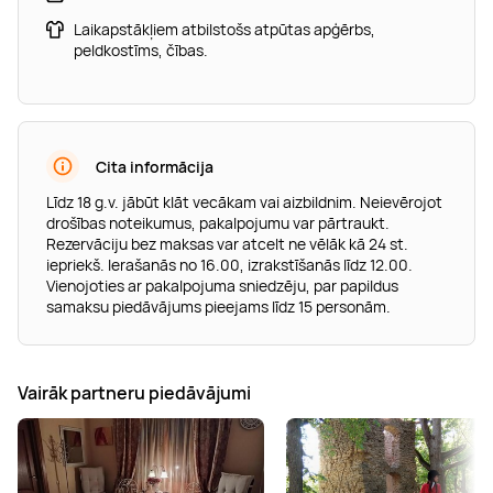
Laikapstākļiem atbilstošs atpūtas apģērbs,
peldkostīms, čības.
Cita informācija
Līdz 18 g.v. jābūt klāt vecākam vai aizbildnim. Neievērojot
drošības noteikumus, pakalpojumu var pārtraukt.
Rezervāciju bez maksas var atcelt ne vēlāk kā 24 st.
iepriekš. Ierašanās no 16.00, izrakstīšanās līdz 12.00.
Vienojoties ar pakalpojuma sniedzēju, par papildus
samaksu piedāvājums pieejams līdz 15 personām.
Vairāk partneru piedāvājumi