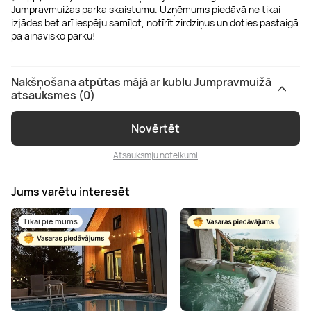
Jumpravmuižas parka skaistumu. Uzņēmums piedāvā ne tikai
izjādes bet arī iespēju samīļot, notīrīt zirdziņus un doties pastaigā
pa ainavisko parku!
Nakšņošana atpūtas mājā ar kublu Jumpravmuižā
atsauksmes (0)
Novērtēt
Atsauksmju noteikumi
Jums varētu interesēt
Tikai pie mums