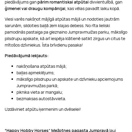
piedāvājums gan
pārim romantiskai atpūtai
divvientulībā, gan
ģimenei vai draugu kompānijai
, kas vēlas pavadīt laiku kopā.
Viesi varēs nakšņot mājīgā atpūtas mājā un nodoties jautrām
sarunām, sildoties baļļā zem klajas debess. No rīta lieliski
pamodinās pastaiga pa gleznaino Jumpravmuižas parku, mākslīgo
pilsdrupu apskate, kā arī iespēja klātienē satikt zirgus un citus te
mītošos dzīvniekus. Īsta brīvdienu pasaka!
Piedāvājumā iekļauts:
nakšņošana atpūtas mājā;
baļļas apmeklējums;
mākslīgo pilsdrupu un apskate un dzīvnieku apciemojums
Jumpravmuižas parkā;
piknika vieta ar mangalu;
bezmaksas autostāvvieta.
Uzdāviniet atpūtu ķermenim un dvēselei!
“Happy Hobby Horses” Mežotnes pagasta Jumpravā
ļauj