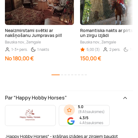
Neaizmirstami svētki ar
Romantiska nakts ar pirts v
nakšņošanu Jumpravas pilī
un zirgu izjādi
Bauska nov., Zemgale
Bauska nov., Zemgale
1-3+ pers.
1 nakts
5,00 (3)
2 pers.
1 na
No 180,00 €
150,00 €
Par “Happy Hobby Horses”
5.0
(
8 Atsauksmes
)
4.3/5
4 Atsauksmes
„Happy Hobby Horses“ - krāšņas izjādes ar zirgiem baudot