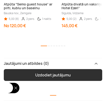
Atpūta “Semo guest house” ar
Atpūta divatā un vakariņas
pirti, kublu un baseinu
Hotel Ezeri”
Bauska nov., Zemgale
Sigulda, Vidzeme
5,00 (8)
2 pers.
1 nakts
5,00 (2)
2 pers.
1 na
No 120,00 €
145,00 €
Jautājumi un atbildes (0)
Uzdodiet jautājumu