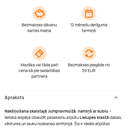
Bezmaksas dāvanu
12 mēnešu derīguma
kartes maiņa
termiņš
Mazāka vai tāda pati
Bezmaksas piegāde no
cena kā pie sadarbības
59 EUR
partnera
Apraksts
Nakšņošana skaistajā Jumpravmuižā, namiņš ar kublu
–
lieliska iespēja izbaudīt pasakainu atpūtu
Lielupes krastā
dabas,
vēstures un lauku noskaņas simfonijā. Šis ir ideāls atpūtas