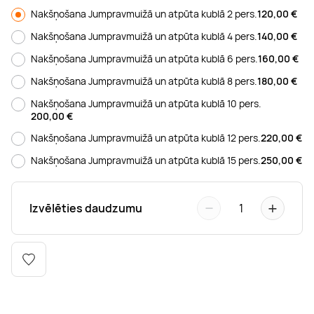
Boulderings
Citas ūdens izklaides
Mūzikas nodarbības
Tetovēšanas salons
Nakšņošana Jumpravmuižā un atpūta kublā 2 pers.
120,00
€
Nakšņošana Jumpravmuižā un atpūta kublā 4 pers.
140,00
€
Kērlings
Vindsērfings
Deju nodarbības
Deguna un Nabas pīrsings
Nakšņošana Jumpravmuižā un atpūta kublā 6 pers.
160,00
€
Nakšņošana Jumpravmuižā un atpūta kublā 8 pers.
180,00
€
Kikbokss
Kaitbords
Ausu caurduršana
Nakšņošana Jumpravmuižā un atpūta kublā 10 pers.
200,00
€
Piedzīvojumu parki
Procedūras vīriešiem
Nakšņošana Jumpravmuižā un atpūta kublā 12 pers.
220,00
€
Nakšņošana Jumpravmuižā un atpūta kublā 15 pers.
250,00
€
−
+
Izvēlēties daudzumu
1