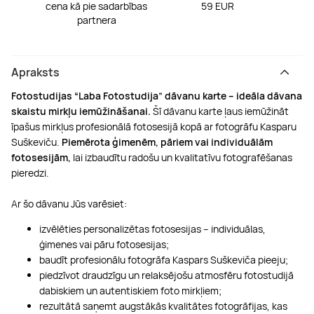
cena kā pie sadarbības
59 EUR
partnera
Apraksts
Fotostudijas “Laba Fotostudija” dāvanu karte – ideāla dāvana
skaistu mirkļu iemūžināšanai.
Šī dāvanu karte ļaus iemūžināt
īpašus mirkļus profesionālā fotosesijā kopā ar fotogrāfu Kasparu
Suškeviču.
Piemērota ģimenēm, pāriem vai individuālām
fotosesijām,
lai izbaudītu radošu un kvalitatīvu fotografēšanas
pieredzi.
Ar šo dāvanu Jūs varēsiet:
izvēlēties personalizētas fotosesijas – individuālas,
ģimenes vai pāru fotosesijas;
baudīt profesionālu fotogrāfa Kaspars Suškeviča pieeju;
piedzīvot draudzīgu un relaksējošu atmosfēru fotostudijā
dabiskiem un autentiskiem foto mirkļiem;
rezultātā saņemt augstākās kvalitātes fotogrāfijas, kas