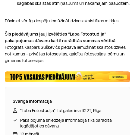
saglabās skaistas atmiņas Jums un nākamajām paaudzēm.
Dāviniet vērtīgu iespēju iemūžināt dzīves skaistākos mirkļus!
Šis piedāvājums ļauj izvēlēties “Laba Fotostudija”
pakalpojumus dāvanu kartē norādītās summas vērtībā.
Fotogrāfs Kaspars Suškevičs piedāvā iemūžināt skaistos dzīves
notikumus – privātas fotosesijas, gaidību fotosesijas, bērnu un
ģimenes fotosesijas.
Svarīga informācija
"Laba Fotostudija", Latgales iela 322T, Rīga
Pakalpojuma sniedzēja informācija tiks parādīta
iegādājoties dāvanu
12 mēneši