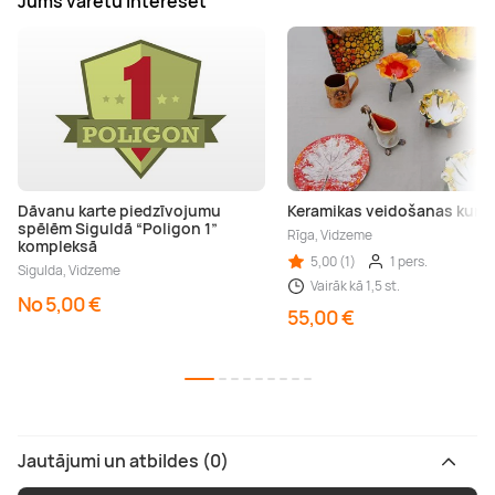
Jums varētu interesēt
Dāvanu karte piedzīvojumu
Keramikas veidošanas kursi
spēlēm Siguldā “Poligon 1”
Rīga, Vidzeme
kompleksā
5,00 (1)
1 pers.
Sigulda, Vidzeme
Vairāk kā 1,5 st.
No 5,00 €
55,00 €
Jautājumi un atbildes (0)