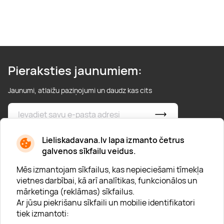
Pieraksties jaunumiem:
Jaunumi, atlaižu paziņojumi un daudz kas cits
* Esmu iepazinies/usies ar
privātuma politiku
Lieliskadavana.lv lapa izmanto četrus
galvenos sīkfailu veidus.
Mēs izmantojam sīkfailus, kas nepieciešami tīmekļa
vietnes darbībai, kā arī analītikas, funkcionālos un
mārketinga (reklāmas) sīkfailus.
Ar jūsu piekrišanu sīkfaili un mobilie identifikatori
Par "Lieliska dāvana"
tiek izmantoti:
Karjera