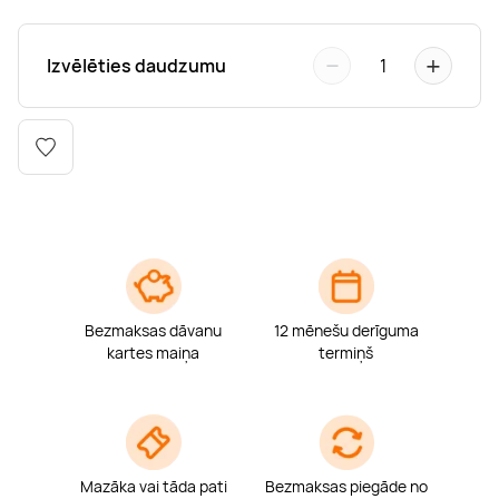
Boulderings
Citas ūdens izklaides
Mūzikas nodarbības
Tetovēšanas salons
−
+
Izvēlēties daudzumu
1
Kērlings
Vindsērfings
Deju nodarbības
Deguna un Nabas pīrsings
Kikbokss
Kaitbords
Ausu caurduršana
Piedzīvojumu parki
Procedūras vīriešiem
Bezmaksas dāvanu
12 mēnešu derīguma
kartes maiņa
termiņš
Mazāka vai tāda pati
Bezmaksas piegāde no