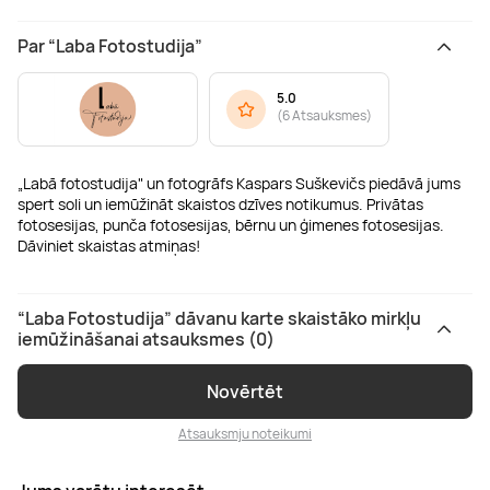
Par “Laba Fotostudija”
5.0
(
6 Atsauksmes
)
„Labā fotostudija" un fotogrāfs Kaspars Suškevičs piedāvā jums
spert soli un iemūžināt skaistos dzīves notikumus. Privātas
fotosesijas, punča fotosesijas, bērnu un ģimenes fotosesijas.
Dāviniet skaistas atmiņas!
“Laba Fotostudija” dāvanu karte skaistāko mirkļu
iemūžināšanai atsauksmes (0)
Novērtēt
Atsauksmju noteikumi