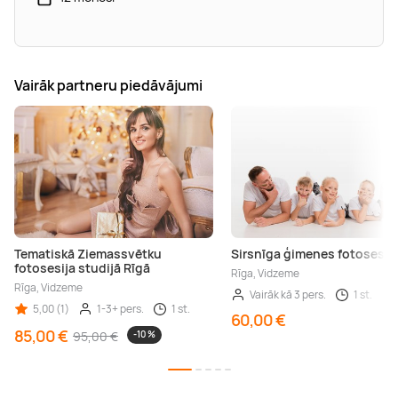
Vairāk partneru piedāvājumi
Tematiskā Ziemassvētku
Sirsnīga ģimenes fotosesij
fotosesija studijā Rīgā
Rīga, Vidzeme
Rīga, Vidzeme
Vairāk kā 3 pers.
1 st.
5,00 (1)
1-3+ pers.
1 st.
60,00 €
85,00 €
95,00 €
-10 %