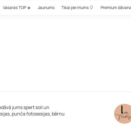
Vasaras TOP ☀️
Jaunums
Tikai pie mums 🎈
Premium dāvan
edāvā jums spert soli un
sijas, punča fotosesijas, bērnu