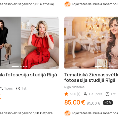
tes dalībnieki saņem no
3,00 €
atpakaļ
Lojalitātes dalībnieki saņem no
la fotosesija studijā Rīgā
Tematiskā Ziemassvēt
fotosesija studijā Rīgā
e
Rīga, Vidzeme
1 pers.
1 st.
5,00 (1)
1-3+ pers.
1 st.
€
85,00 €
95,00 €
-10 %
tes dalībnieki saņem no
3,50 €
atpakaļ
Lojalitātes dalībnieki saņem no