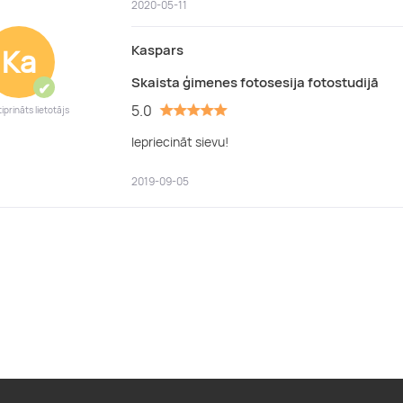
2020-05-11
Kaspars
Ka
Skaista ģimenes fotosesija fotostudijā
✔
5.0
iprināts lietotājs
Iepriecināt sievu!
2019-09-05