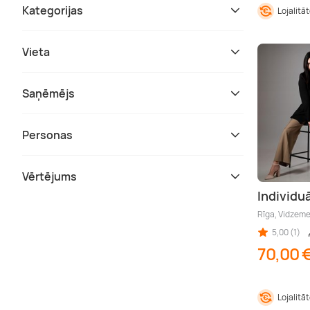
Kategorijas
Lojalitā
Vieta
Saņēmējs
Personas
Vērtējums
Individuā
Rīga, Vidzem
5,00 (1)
70,00 
Lojalitā