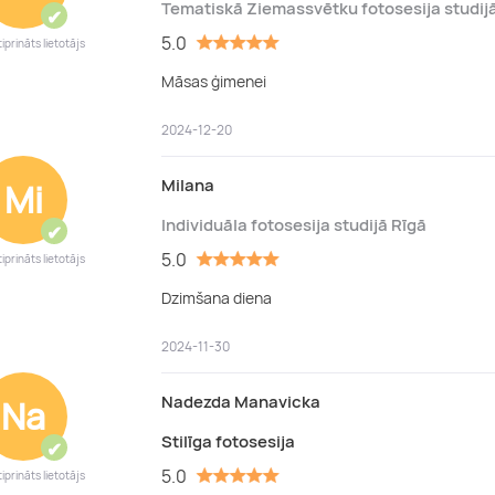
Tematiskā Ziemassvētku fotosesija studij
✔
5.0
iprināts lietotājs
Māsas ģimenei
2024-12-20
Milana
Mi
Individuāla fotosesija studijā Rīgā
✔
5.0
iprināts lietotājs
Dzimšana diena
2024-11-30
Nadezda Manavicka
Na
Stilīga fotosesija
✔
5.0
iprināts lietotājs