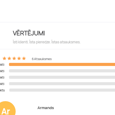
VĒRTĒJUMI
Īsti klienti. Īsta pieredze. Īstas atsauksmes.
6 Atsauksmes
nkti
nkti
nkti
nkti
nkts
Armands
Ar