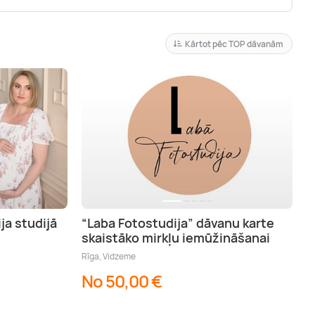
Kārtot pēc TOP dāvanām
ja studijā
“Laba Fotostudija” dāvanu karte
skaistāko mirkļu iemūžināšanai
Rīga, Vidzeme
No 50,00 €