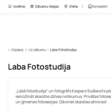
Izvēlne
Dāvanu idejas
Vieta
Komplekti
Atpakaļ
Uz sākumu
Laba Fotostudija
Laba Fotostudija
„Labā fotostudija" un fotogrāfs Kaspars Suškevičs pi
iemūžināt skaistos dzīves notikumus. Privātas fotose
un ģimenes fotosesijas. Dāviniet skaistas atmiņas!