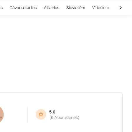
as
Dāvanu kartes
Atlaides
Sievietēm
Vīriešiem
Outlet
5.0
(
6 Atsauksmes
)