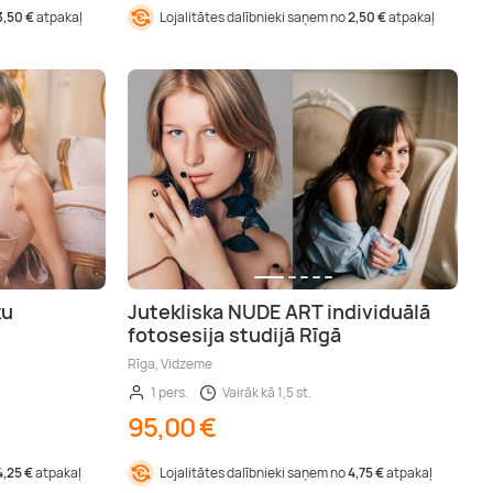
3,50 €
atpakaļ
Lojalitātes dalībnieki saņem no
2,50 €
atpakaļ
ku
Jutekliska NUDE ART individuālā
fotosesija studijā Rīgā
Rīga, Vidzeme
1 pers.
Vairāk kā 1,5 st.
95,00 €
4,25 €
atpakaļ
Lojalitātes dalībnieki saņem no
4,75 €
atpakaļ