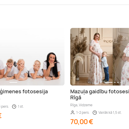
 ģimenes fotosesija
Mazuļa gaidību fotosesi
Rīgā
e
Rīga, Vidzeme
3 pers.
1 st.
1-2 pers.
Vairāk kā 1,5 st.
€
70,00 €