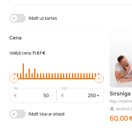
Rādīt uz kartes
Cena
Vidējā cena
71,67 €
No
Līdz
Sirsnīga
€
€
Rīga, Vidzem
Vairāk kā 
Rādīt tikai ar atlaidi
60,00 