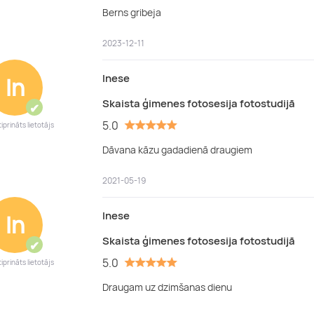
Berns gribeja
2023-12-11
Inese
In
Skaista ģimenes fotosesija fotostudijā
✔
5.0
iprināts lietotājs
Dāvana kāzu gadadienā draugiem
2021-05-19
Inese
In
Skaista ģimenes fotosesija fotostudijā
✔
5.0
iprināts lietotājs
Draugam uz dzimšanas dienu