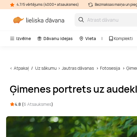
4.7/5 vērtējums (4000+ atsauksmes)
Bezmaksas maiņa un pie
Izvēlne
Dāvanu idejas
Vieta
Komplekti
Atpakaļ
Uz sākumu
Jautras dāvanas
Fotosesija
Ģimen
Ģimenes portrets uz audek
4.8 (
6 Atsauksmes
)