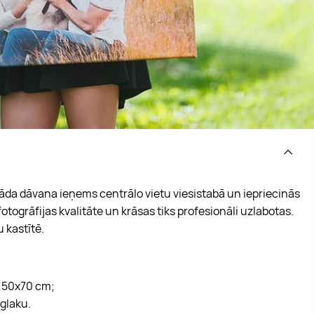
āda dāvana ieņems centrālo vietu viesistabā un iepriecinās
fotogrāfijas kvalitāte un krāsas tiks profesionāli uzlabotas.
 kastītē.
ā 50x70 cm;
glaku.