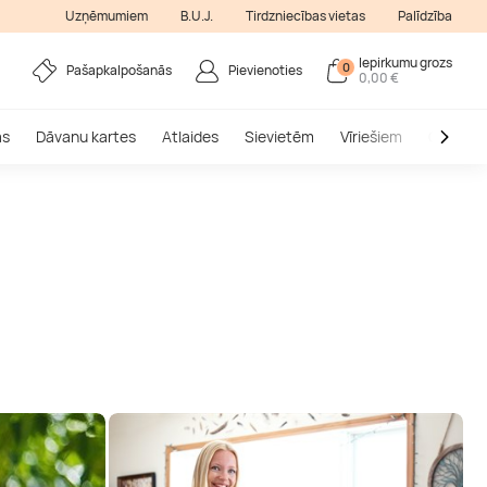
Uzņēmumiem
B.U.J.
Tirdzniecības vietas
Palīdzība
Iepirkumu grozs
0
Pašapkalpošanās
Pievienoties
0,00 €
as
Dāvanu kartes
Atlaides
Sievietēm
Vīriešiem
Outlet