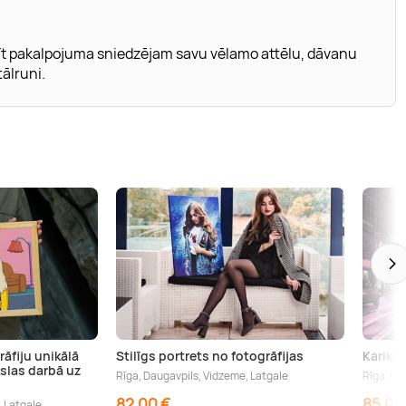
t pakalpojuma sniedzējam savu vēlamo attēlu, dāvanu
ālruni.
rāfiju unikālā
Stilīgs portrets no fotogrāfijas
Karika
slas darbā uz
Rīga, Daugavpils, Vidzeme, Latgale
Rīga, Da
82,00 €
85,00
, Latgale