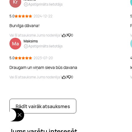
Kr
Apstiprināts lietotājs
5.0
· 2024-12-22
5
Burvīga dāvana!
Vai šī atsauksme Jums noderēja?
0
0
V
Maksims
Ma
Apstiprināts lietotājs
5.0
· 2023-07-20
4
Draugam un viņam sieva būs davana
Vai šī atsauksme Jums noderēja?
0
0
V
Rādīt vairāk atsauksmes
Jums varētu interesēt