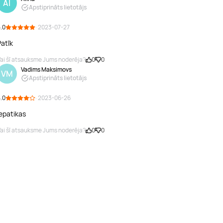
Al
Apstiprināts lietotājs
.0
· 2023-07-27
Patīk
ai šī atsauksme Jums noderēja?
0
0
Vadims Maksimovs
VM
Apstiprināts lietotājs
.0
· 2023-06-26
Iepatikas
ai šī atsauksme Jums noderēja?
0
0