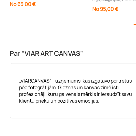
No 65,00 €
No 95,00 €
Par “VIAR ART CANVAS”
„VIARCANVAS” - uzņēmums, kas izgatavo portretus
pēc fotogrāfijām. Gleznas un kanvas zīmē īsti
profesionāļi, kuru galvenais mērķis ir ieraudzīt savu
klientu prieku un pozitīvas emocijas.