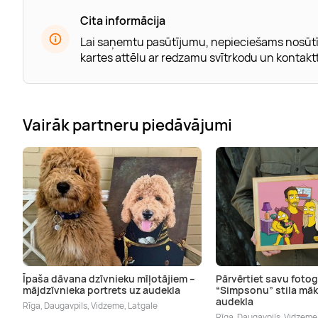
Cita informācija
Lai saņemtu pasūtījumu, nepieciešams nosūtī
kartes attēlu ar redzamu svītrkodu un kontaktt
Vairāk partneru piedāvājumi
Īpaša dāvana dzīvnieku mīļotājiem –
Pārvērtiet savu fotog
mājdzīvnieka portrets uz audekla
“Simpsonu” stila māk
audekla
Rīga, Daugavpils, Vidzeme, Latgale
Rīga, Daugavpils, Vidzeme