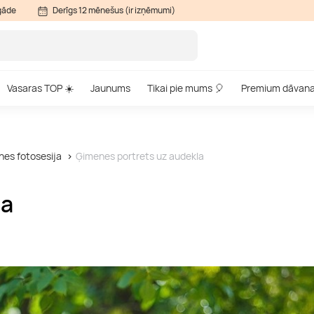
gāde
Derīgs 12 mēnešus (ir izņēmumi)
Vasaras TOP ☀️
Jaunums
Tikai pie mums 🎈
Premium dāvan
es fotosesija
Ģimenes portrets uz audekla
la