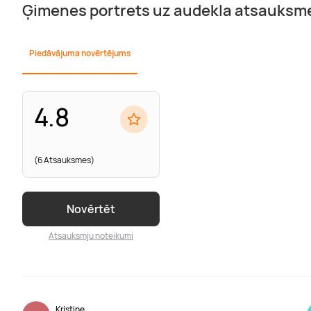
Ģimenes portrets uz audekla atsauksm
Piedāvājuma novērtējums
4.8
(6 Atsauksmes)
Novērtēt
Atsauksmju noteikumi
Kristine