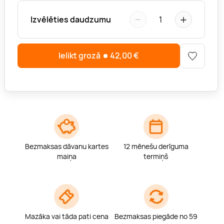
−
+
Izvēlēties daudzumu
1
Ielikt grozā
42,00
€
Bezmaksas dāvanu kartes
12 mēnešu derīguma
maiņa
termiņš
Mazāka vai tāda pati cena
Bezmaksas piegāde no 59