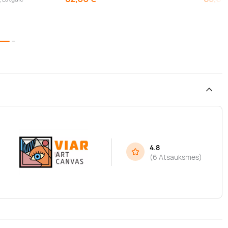
4.8
(
6 Atsauksmes
)