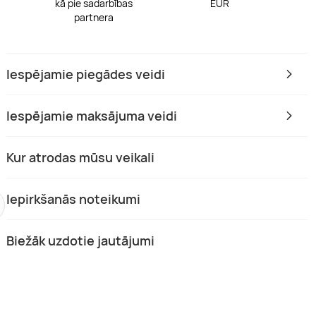
kā pie sadarbības
EUR
partnera
Iespējamie piegādes veidi
Iespējamie maksājuma veidi
Kur atrodas mūsu veikali
Iepirkšanās noteikumi
Biežāk uzdotie jautājumi
tūru zīmēšana uz audekla
ugavpils, Vidzeme, Latgale
 €