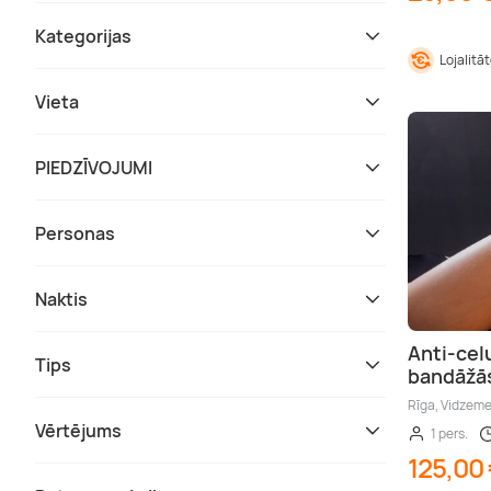
Kategorijas
Lojalitā
Vieta
PIEDZĪVOJUMI
Personas
Naktis
Anti-cel
Tips
bandāžā
Rīga, Vidzem
Vērtējums
1 pers.
125,00