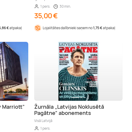
1 pers.
30 min.
35,00 €
5,86 €
atpakaļ
Lojalitātes dalībnieki saņem no
1,75 €
atpakaļ
 Marriott”
Žurnāla „Latvijas Noklusētā
Pagātne” abonements
Visā Latvijā
1 pers.