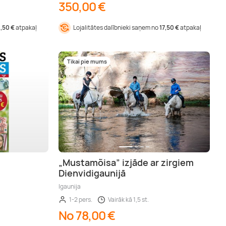
350,00 €
1,50 €
atpakaļ
Lojalitātes dalībnieki saņem no
17,50 €
atpakaļ
Tikai pie mums
„Mustamõisa” izjāde ar zirgiem
Dienvidigaunijā
Igaunija
1-2 pers.
Vairāk kā 1,5 st.
No 78,00 €