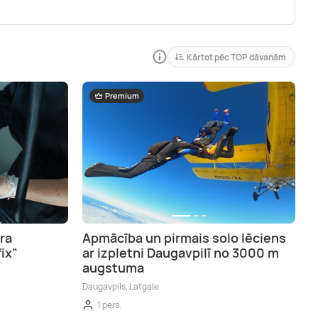
Kārtot pēc TOP dāvanām
Premium
ra
Apmācība un pirmais solo lēciens
ix”
ar izpletni Daugavpilī no 3000 m
augstuma
Daugavpils, Latgale
1 pers.