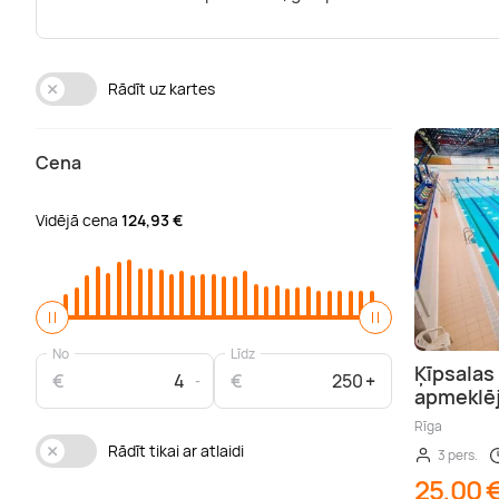
Rādīt uz kartes
Cena
Vidējā cena
124,93 €
No
Līdz
Ķīpsalas
€
€
apmeklēj
Rīga
Rādīt tikai ar atlaidi
3 pers.
25,00 