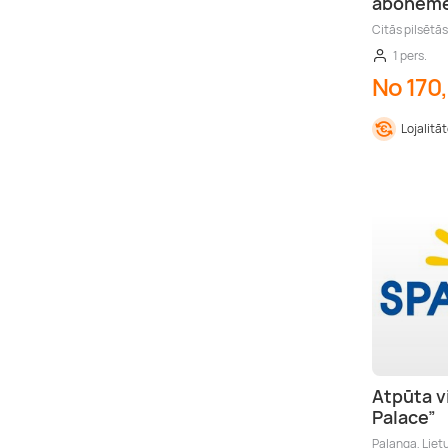
abonem
Citās pilsētā
1 pers.
No 170
Lojalitā
Atpūta v
Palace”
Palanga, Liet