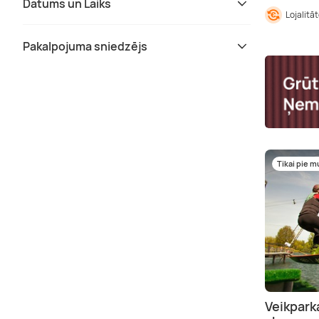
Datums un Laiks
Lojalitā
Pakalpojuma sniedzējs
Tikai pie 
Veikpar