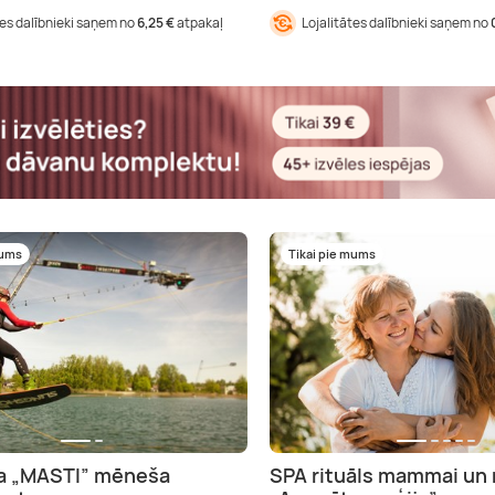
tes dalībnieki saņem no
6,25 €
atpakaļ
Lojalitātes dalībnieki saņem no
mums
Tikai pie mums
ka „MASTI” mēneša
SPA rituāls mammai un 