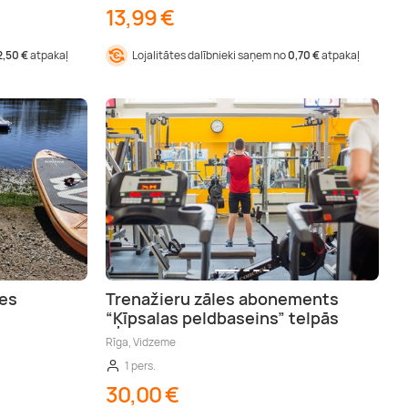
13,99 €
2,50 €
atpakaļ
Lojalitātes dalībnieki saņem no
0,70 €
atpakaļ
es
Trenažieru zāles abonements
“Ķīpsalas peldbaseins” telpās
Rīga, Vidzeme
1 pers.
30,00 €