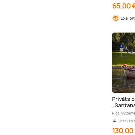
65,00 
Lojalitā
Privāts b
„Santana
Rīga, Vidzem
Vairāk kā 
130,00