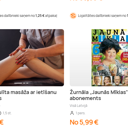
tes dalībnieki saņem no
1,25 €
atpakaļ
Lojalitātes dalībnieki saņem no
ulīta masāža ar ietīšanu
Žurnāla „Jaunās Mīklas”
s
abonements
e
Visā Latvijā
1,5 st.
1 pers.
 €
No 5,99 €