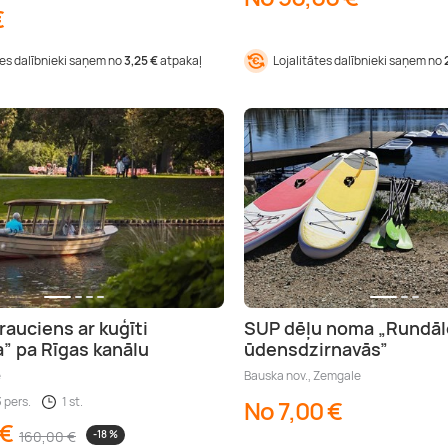
€
tes dalībnieki saņem no
3,25 €
atpakaļ
Lojalitātes dalībnieki saņem no
rauciens ar kuģīti
SUP dēļu noma „Rundāl
” pa Rīgas kanālu
ūdensdzirnavās”
e
Bauska nov., Zemgale
3 pers.
1 st.
No 7,00 €
 €
160,00 €
-18 %