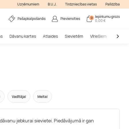
Uzņēmumiem
B.U.J.
Tirdzniecības vietas
Palīdzība
Iepirkumu grozs
0
Pašapkalpošanās
Pievienoties
0,00 €
as
Dāvanu kartes
Atlaides
Sievietēm
Vīriešiem
Outlet
i
Vadītājai
Meitai
u dāvanu jebkurai sievietei. Piedāvājumā ir gan