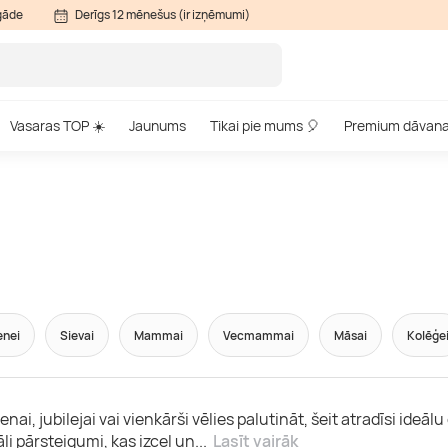
gāde
Derīgs 12 mēnešus (ir izņēmumi)
Vasaras TOP ☀️
Jaunums
Tikai pie mums 🎈
Premium dāvan
enei
Sievai
Mammai
Vecmammai
Māsai
Kolēģe
i, jubilejai vai vienkārši vēlies palutināt, šeit atradīsi ideāl
i pārsteigumi, kas izceļ un
...
Lasīt vairāk