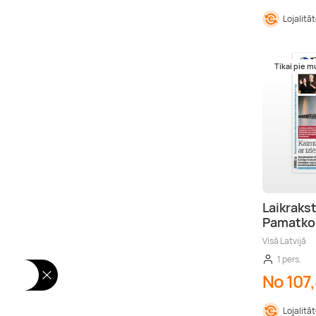
Lojalitā
Tikai pie 
Laikraks
Pamatkom
Visā Latvijā
1 pers.
No 107
Lojalitā