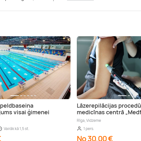
 peldbaseina
Lāzerepilācijas procedū
ums visai ģimenei
medicīnas centrā „Medf
Rīga, Vidzeme
Vairāk kā 1,5 st.
1 pers.
€
No 30,00 €