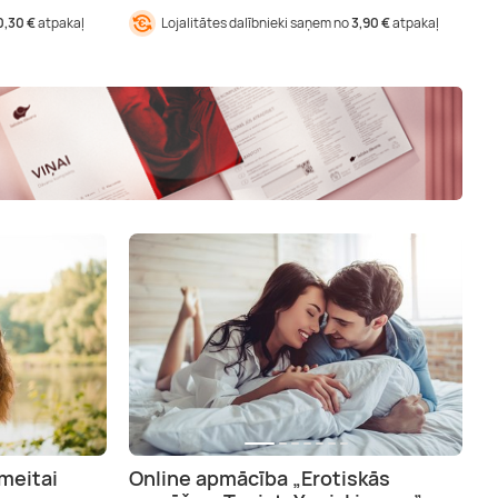
0,30 €
atpakaļ
Lojalitātes dalībnieki saņem no
3,90 €
atpakaļ
meitai
Online apmācība „Erotiskās