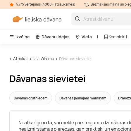
4.7/5 vērtējums (4000+ atsauksmes)
Bezmaksas maiņa un pie
Izvēlne
Dāvanu idejas
Vieta
Komplekti
Atpakaļ
Uz sākumu
Dāvanas sievietei
Dāvanas sievietei
Dāvanas grūtniecēm
Dāvanas jaunajām māmiņām
Draudz
Neatkarīgi no tā, vai meklē pārsteigumu dzimšanas diena
neaizmirstamas pieredzes, gan praktiski un emocionāl