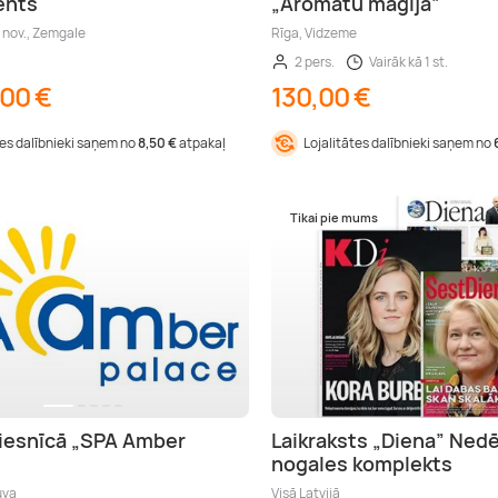
ents
„Aromātu maģija”
s nov., Zemgale
Rīga, Vidzeme
2 pers.
Vairāk kā 1 st.
,00 €
130,00 €
tes dalībnieki saņem no
8,50 €
atpakaļ
Lojalitātes dalībnieki saņem no
Tikai pie mums
iesnīcā „SPA Amber
Laikraksts „Diena” Ned
nogales komplekts
uva
Visā Latvijā