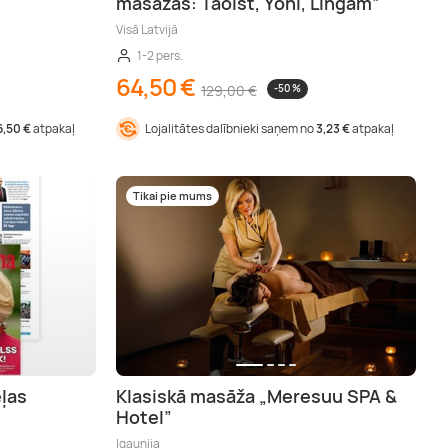
masāžas: Taoist, Yoni, Lingam”
Visā Latvijā
1-2 pers.
64,50 €
129,00 €
-50 %
6,50 €
atpakaļ
Lojalitātes dalībnieki saņem no
3,23 €
atpakaļ
Tikai pie mums
ēļas
Klasiskā masāža „Meresuu SPA &
Hotel”
Igaunija