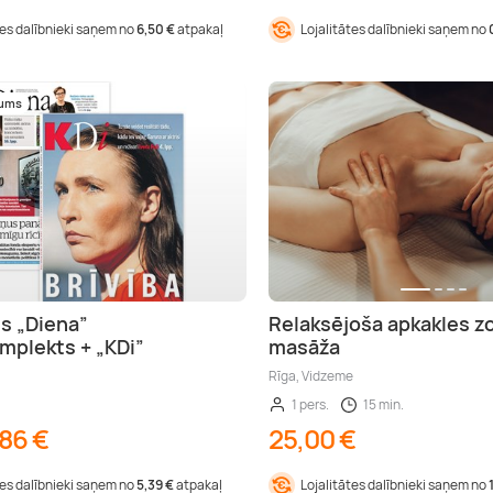
tes dalībnieki saņem no
6,50 €
atpakaļ
Lojalitātes dalībnieki saņem no
mums
ts „Diena”
Relaksējoša apkakles z
plekts + „KDi”
masāža
Rīga, Vidzeme
1 pers.
15 min.
,86 €
25,00 €
tes dalībnieki saņem no
5,39 €
atpakaļ
Lojalitātes dalībnieki saņem no