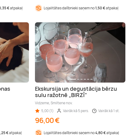
0,35 €
atpakaļ
Lojalitātes dalībnieki saņem no
1,50 €
atpakaļ
onas
Ekskursija un degustācija bērzu
sulu ražotnē „BIRZĪ”
Vidzeme, Smiltene nov.
5,00 (1)
Vairāk kā 5 pers.
Vairāk kā 1 st.
96,00 €
1,25 €
atpakaļ
Lojalitātes dalībnieki saņem no
4,80 €
atpakaļ