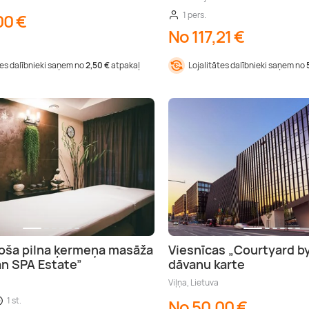
1 pers.
00 €
No 117,21 €
tes dalībnieki saņem no
2,50 €
atpakaļ
Lojalitātes dalībnieki saņem no
oša pilna ķermeņa masāža
Viesnīcas „Courtyard by
n SPA Estate”
dāvanu karte
Viļņa, Lietuva
1 st.
No 50,00 €