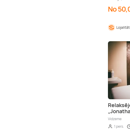
No 50,
Lojalitā
Relaksēj
„Jonatha
Vidzeme
1 pers.