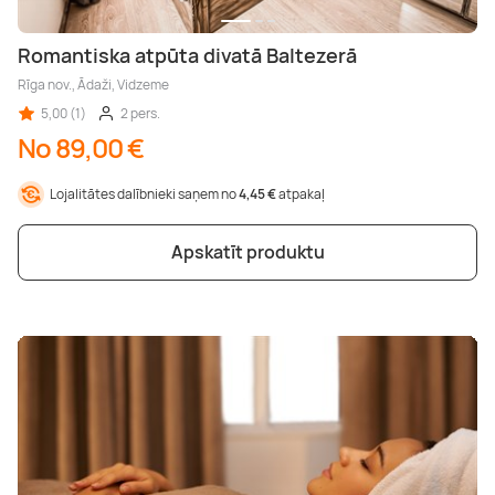
Romantiska atpūta divatā Baltezerā
Rīga nov., Ādaži, Vidzeme
5,00 (1)
2 pers.
No 89,00 €
Lojalitātes dalībnieki saņem no
4,45 €
atpakaļ
Apskatīt produktu