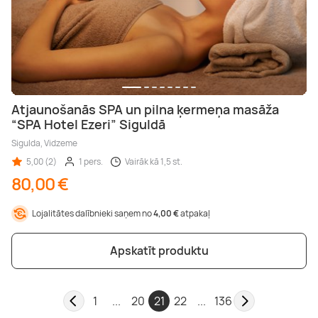
Atjaunošanās SPA un pilna ķermeņa masāža
“SPA Hotel Ezeri” Siguldā
Sigulda, Vidzeme
5,00 (2)
1 pers.
Vairāk kā 1,5 st.
80,00 €
Lojalitātes dalībnieki saņem no
4,00 €
atpakaļ
Apskatīt produktu
1
...
20
21
22
...
136