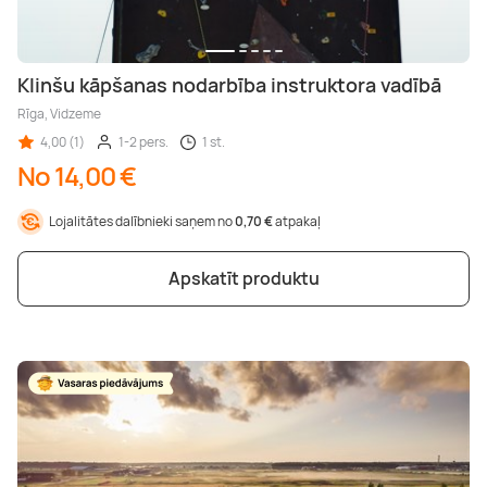
Klinšu kāpšanas nodarbība instruktora vadībā
Rīga, Vidzeme
4,00 (1)
1-2 pers.
1 st.
No 14,00 €
Lojalitātes dalībnieki saņem no
0,70 €
atpakaļ
Apskatīt produktu