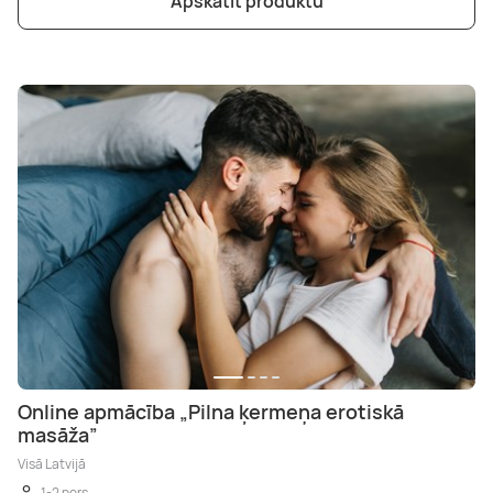
Apskatīt produktu
Online apmācība „Pilna ķermeņa erotiskā
masāža”
Visā Latvijā
1-2 pers.