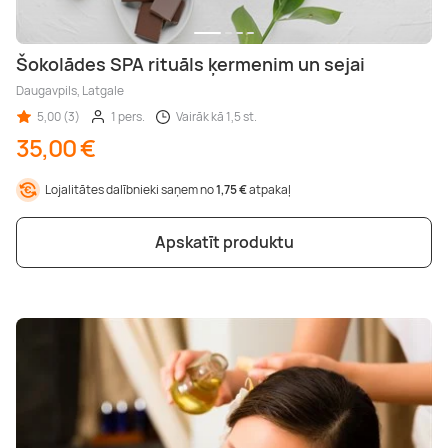
Šokolādes SPA rituāls ķermenim un sejai
Daugavpils, Latgale
5,00 (3)
1 pers.
Vairāk kā 1,5 st.
35,00 €
Lojalitātes dalībnieki saņem no
1,75 €
atpakaļ
Apskatīt produktu