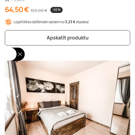
64,50 €
129,00 €
-50 %
Lojalitātes dalībnieki saņem no
3,23 €
atpakaļ
Apskatīt produktu