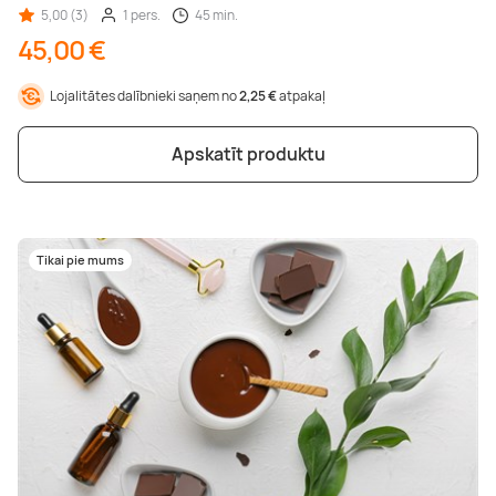
5,00 (3)
1 pers.
45 min.
45,00 €
Lojalitātes dalībnieki saņem no
2,25 €
atpakaļ
Apskatīt produktu
Tikai pie mums