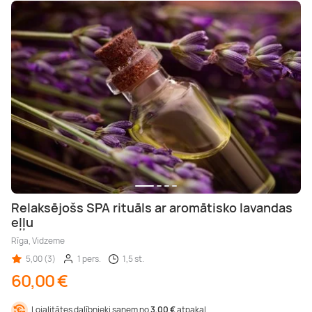
Relaksējošs SPA rituāls ar aromātisko lavandas
eļļu
Rīga, Vidzeme
5,00 (3)
1 pers.
1,5 st.
60,00 €
Lojalitātes dalībnieki saņem no
3,00 €
atpakaļ