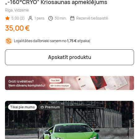
„-160°CRYO” Kriosaunas apmeklējums
Rīga, Vidzeme
5,00 (2)
1 pers.
30 min.
Rezervē tiešsaistē
35,00 €
Lojalitātes dalībnieki saņem no
1,75 €
atpakaļ
Apskatīt produktu
Tikai pie mums
Premium