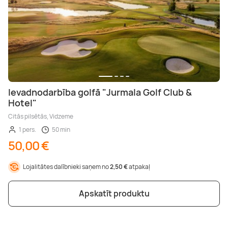
Ievadnodarbība golfā "Jurmala Golf Club &
Hotel"
Citās pilsētās, Vidzeme
1 pers.
50 min
50,00 €
Lojalitātes dalībnieki saņem no
2,50 €
atpakaļ
Apskatīt produktu