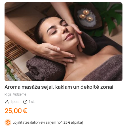
Aroma masāža sejai, kaklam un dekoltē zonai
Rīga, Vidzeme
1 pers.
1 st.
25,00 €
Lojalitātes dalībnieki saņem no
1,25 €
atpakaļ