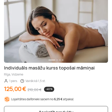
Individuāls masāžu kurss topošai māmiņai
Rīga, Vidzeme
1 pers.
Vairāk kā 1,5 st.
125,00 €
210,00 €
-40 %
Lojalitātes dalībnieki saņem no
6,25 €
atpakaļ