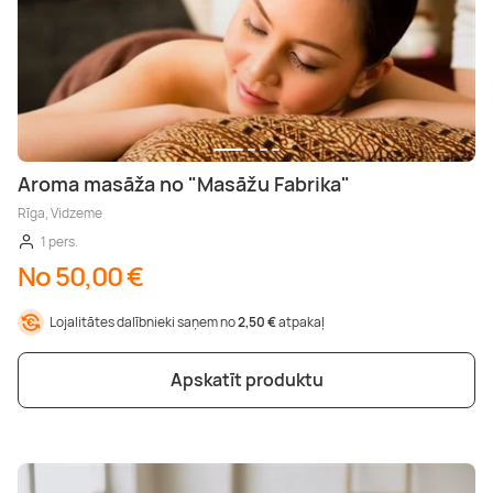
Aroma masāža no "Masāžu Fabrika"
Rīga, Vidzeme
1 pers.
No 50,00 €
Lojalitātes dalībnieki saņem no
2,50 €
atpakaļ
Apskatīt produktu