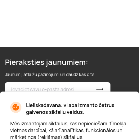
Pieraksties jaunumiem:
Jaunumi, atlaižu paziņojumi un daudz kas cits
* Esmu iepazinies/usies ar
privātuma politiku
Lieliskadavana.lv lapa izmanto četrus
galvenos sīkfailu veidus.
Mēs izmantojam sīkfailus, kas nepieciešami tīmekļa
vietnes darbībai, kā arī analītikas, funkcionālos un
mārketinga (reklāmas) sīkfailus.