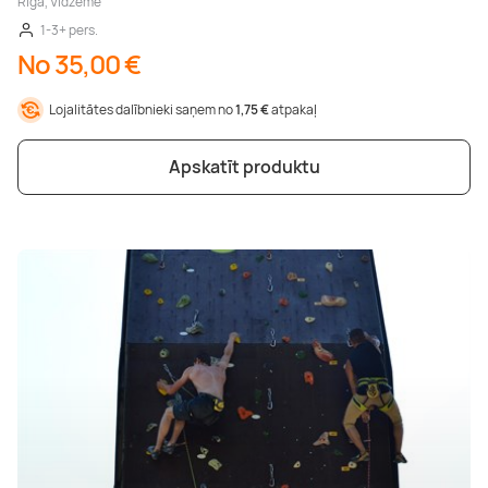
Rīga, Vidzeme
1-3+ pers.
No 35,00 €
Lojalitātes dalībnieki saņem no
1,75 €
atpakaļ
Apskatīt produktu