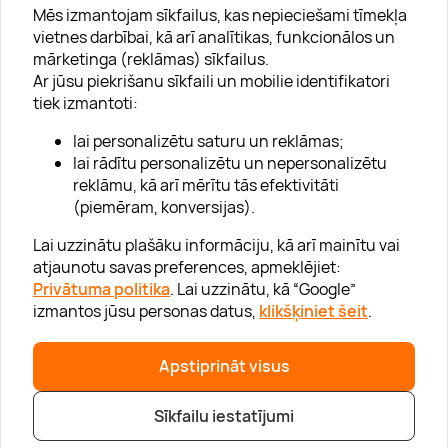
Mēs izmantojam sīkfailus, kas nepieciešami tīmekļa
vietnes darbībai, kā arī analītikas, funkcionālos un
mārketinga (reklāmas) sīkfailus.
Ar jūsu piekrišanu sīkfaili un mobilie identifikatori
Par "Lieliska dāvana"
tiek izmantoti:
Karjera
lai personalizētu saturu un reklāmas;
Blogs
lai rādītu personalizētu un nepersonalizētu
reklāmu, kā arī mērītu tās efektivitāti
Uzņēmumiem
(piemēram, konversijas).
Lojalitātes klubs
Lai uzzinātu plašāku informāciju, kā arī mainītu vai
atjaunotu savas preferences, apmeklējiet:
Privātuma politika
. Lai uzzinātu, kā “Google”
Palīdzība
izmantos jūsu personas datus,
klikšķiniet šeit
.
“GERA DOVANA” GRUPA
Apstiprināt visus
Sīkfailu iestatījumi
|
|
© 2026 SIA Lieliska dāvana
info@lieliskadavana.lv
+371 6601 8025