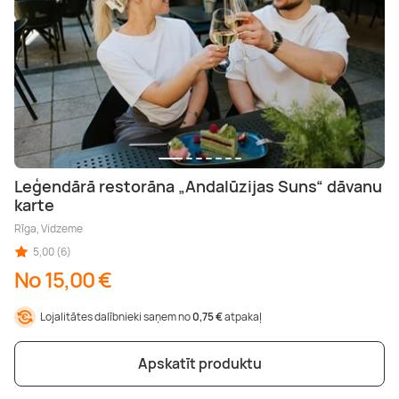
Leģendārā restorāna „Andalūzijas Suns“ dāvanu
karte
Rīga, Vidzeme
5,00 (6)
No 15,00 €
Lojalitātes dalībnieki saņem no
0,75 €
atpakaļ
Apskatīt produktu