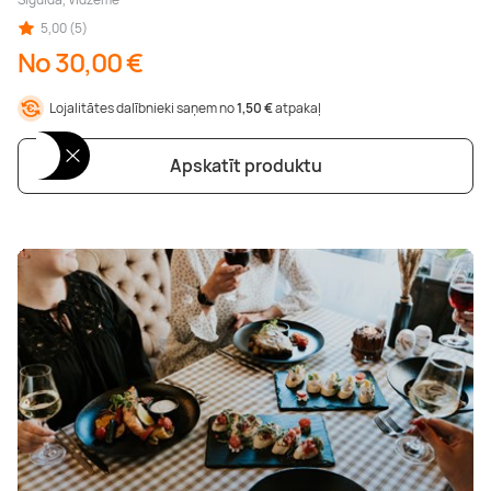
5,00 (5)
No 30,00 €
Lojalitātes dalībnieki saņem no
1,50 €
atpakaļ
Apskatīt produktu