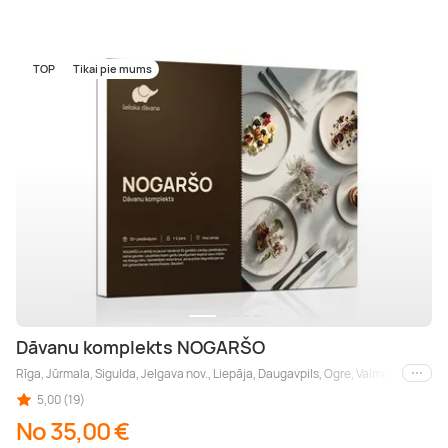
TOP
Tikai pie mums
Dāvanu komplekts NOGARŠO
Rīga, Jūrmala, Sigulda, Jelgava nov., Liepāja, Daugavpils, Ogre, Valmiera, Vidz
Citas
5,00 (19)
No 35,00 €