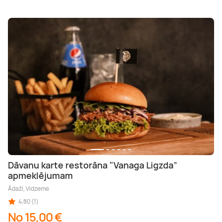
Dāvanu karte restorāna "Vanaga Ligzda”
apmeklējumam
Ādaži, Vidzeme
4,80 (1)
No 15,00 €