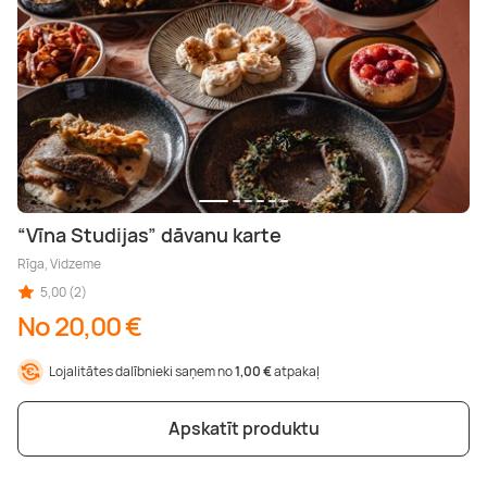
“Vīna Studijas” dāvanu karte
Rīga, Vidzeme
5,00 (2)
No 20,00 €
Lojalitātes dalībnieki saņem no
1,00 €
atpakaļ
Apskatīt produktu