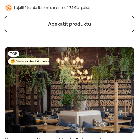
Lojalitātes dalībnieki saņem no
1,75 €
atpakaļ
Apskatīt produktu
TOP