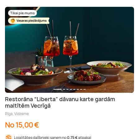
Tikai pie mums
Restorāna “Liberta” dāvanu karte gardām
maltītēm Vecrīgā
Rīga, Vidzeme
No 15,00 €
Lojalitātes dalībnieki saņem no
0,75 €
atpakaļ