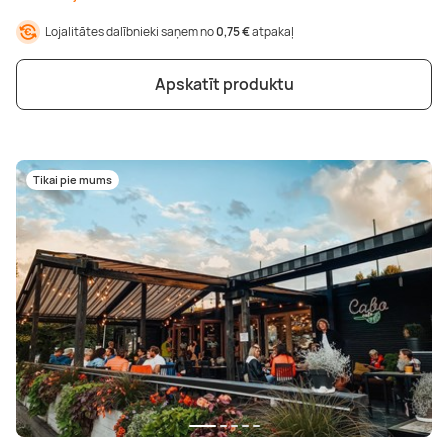
Lojalitātes dalībnieki saņem no
0,75 €
atpakaļ
Apskatīt produktu
Tikai pie mums