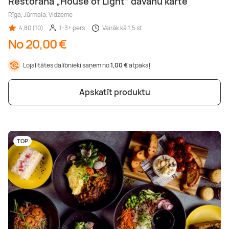
Restorāna „House of Light“ dāvanu karte
Rīga, Jūrmala, Vidzeme
4,80 (10)
1-3+ pers.
Vairāk kā 1,5 st.
No 20,00 €
Lojalitātes dalībnieki saņem no
1,00 €
atpakaļ
Apskatīt produktu
TOP