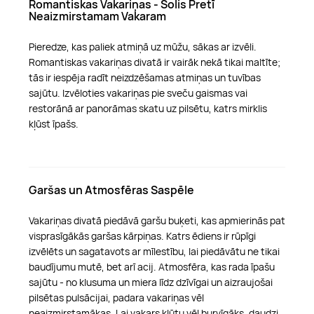
Romantiskas Vakariņas - Solis Pretī
Neaizmirstamam Vakaram
Pieredze, kas paliek atmiņā uz mūžu, sākas ar izvēli.
Romantiskas vakariņas divatā ir vairāk nekā tikai maltīte;
tās ir iespēja radīt neizdzēšamas atmiņas un tuvības
sajūtu. Izvēloties vakariņas pie sveču gaismas vai
restorānā ar panorāmas skatu uz pilsētu, katrs mirklis
kļūst īpašs.
Garšas un Atmosfēras Saspēle
Vakariņas divatā piedāvā garšu buķeti, kas apmierinās pat
visprasīgākās garšas kārpiņas. Katrs ēdiens ir rūpīgi
izvēlēts un sagatavots ar mīlestību, lai piedāvātu ne tikai
baudījumu mutē, bet arī acij. Atmosfēra, kas rada īpašu
sajūtu - no klusuma un miera līdz dzīvīgai un aizraujošai
pilsētas pulsācijai, padara vakariņas vēl
neaizmirstamākas. Lai vakars kļūtu vēl burvīgāks, daudzi