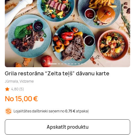
Grila restorāna “Zelta teļš” dāvanu karte
Jūrmala, Vidzeme
4,80 (5)
No 15,00 €
Lojalitātes dalībnieki saņem no
0,75 €
atpakaļ
Apskatīt produktu