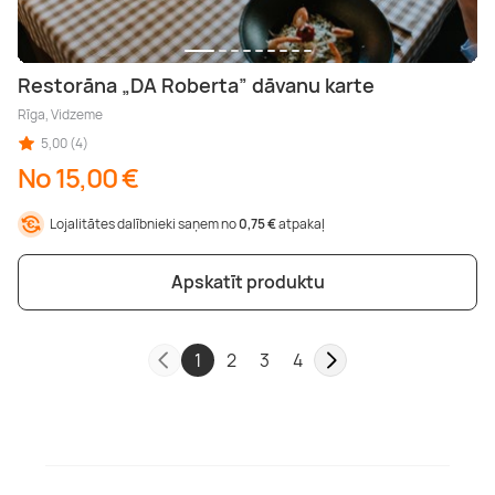
Restorāna „DA Roberta” dāvanu karte
Rīga, Vidzeme
5,00 (4)
No 15,00 €
Lojalitātes dalībnieki saņem no
0,75 €
atpakaļ
Apskatīt produktu
1
2
3
4