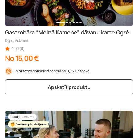
Gastrobāra “Melnā Kamene” dāvanu karte Ogrē
Ogre, Vidzeme
4,90 (8)
No 15,00 €
Lojalitātes dalībnieki saņem no
0,75 €
atpakaļ
Apskatīt produktu
Tikai pie mums