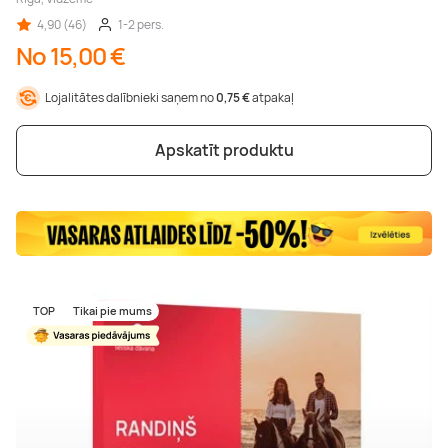
4,90 (46)
1-2 pers.
No 15,00 €
Lojalitātes dalībnieki saņem no
0,75 €
atpakaļ
Apskatīt produktu
TOP
Tikai pie mums