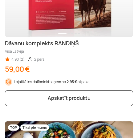
Dāvanu komplekts RANDIŅŠ
Visā Latvijā
4,90 (2)
2 pers.
59,00 €
Lojalitātes dalībnieki saņem no
2,95 €
atpakaļ
Apskatīt produktu
TOP
Tikai pie mums