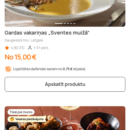
Gardas vakariņas „Sventes muižā“
Daugavpils nov., Latgale
4,90 (13)
1-3+ pers.
No 15,00 €
Lojalitātes dalībnieki saņem no
0,75 €
atpakaļ
Apskatīt produktu
Tikai pie mums