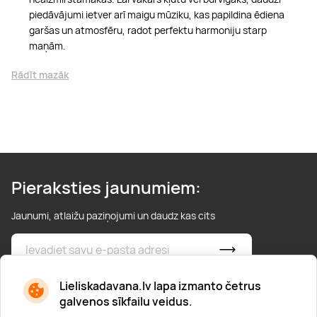
piedāvājumi ietver arī maigu mūziku, kas papildina ēdiena
garšas un atmosfēru, radot perfektu harmoniju starp
maņām.
Rādīt mazāk
Pieraksties jaunumiem:
Jaunumi, atlaižu paziņojumi un daudz kas cits
* Esmu iepazinies/usies ar
privātuma politiku
Lieliskadavana.lv lapa izmanto četrus
galvenos sīkfailu veidus.