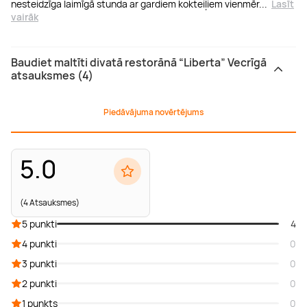
nesteidzīga laimīgā stunda ar gardiem kokteiļiem vienmēr
...
Lasīt
vairāk
Baudiet maltīti divatā restorānā “Liberta” Vecrīgā
atsauksmes (4)
Piedāvājuma novērtējums
5.0
(4 Atsauksmes)
5 punkti
4
4 punkti
0
3 punkti
0
2 punkti
0
1 punkts
0