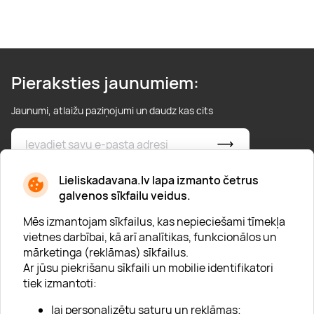
Pieraksties jaunumiem:
Jaunumi, atlaižu paziņojumi un daudz kas cits
* Esmu iepazinies/usies ar
privātuma politiku
Lieliskadavana.lv lapa izmanto četrus
galvenos sīkfailu veidus.
Mēs izmantojam sīkfailus, kas nepieciešami tīmekļa
vietnes darbībai, kā arī analītikas, funkcionālos un
mārketinga (reklāmas) sīkfailus.
Ar jūsu piekrišanu sīkfaili un mobilie identifikatori
Par "Lieliska dāvana"
tiek izmantoti:
Karjera
lai personalizētu saturu un reklāmas;