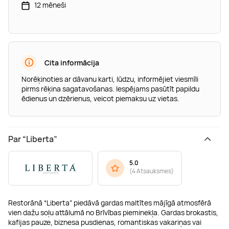
12 mēneši
Cita informācija
Norēķinoties ar dāvanu karti, lūdzu, informējiet viesmīli
pirms rēķina sagatavošanas. Iespējams pasūtīt papildu
ēdienus un dzērienus, veicot piemaksu uz vietas.
Par “Liberta”
5.0
(
4 Atsauksmes
)
Restorānā “Liberta” piedāvā gardas maltītes mājīgā atmosfērā
vien dažu soļu attālumā no Brīvības pieminekļa. Gardas brokastis,
kafijas pauze, biznesa pusdienas, romantiskas vakariņas vai