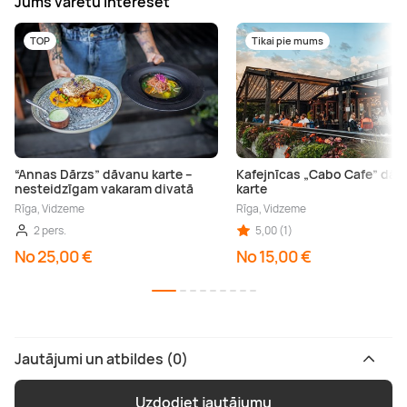
Jums varētu interesēt
TOP
Tikai pie mums
“Annas Dārzs” dāvanu karte –
Kafejnīcas „Cabo Cafe” dā
nesteidzīgam vakaram divatā
karte
Rīga, Vidzeme
Rīga, Vidzeme
2 pers.
5,00 (1)
No 25,00 €
No 15,00 €
Jautājumi un atbildes (0)
Uzdodiet jautājumu