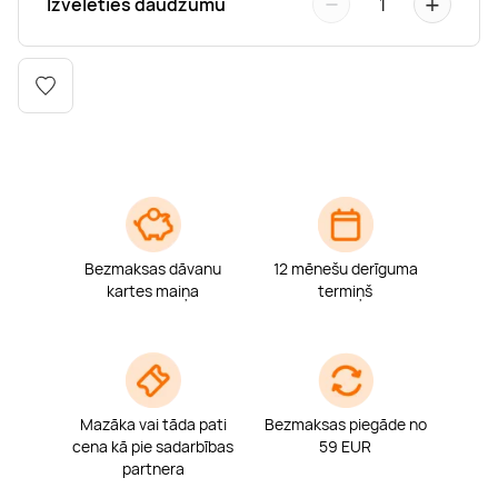
−
+
Izvēlēties daudzumu
1
Boulderings
Citas ūdens izklaides
Mūzikas nodarbības
Tetovēšanas salons
Kērlings
Vindsērfings
Deju nodarbības
Deguna un Nabas pīrsings
Kikbokss
Kaitbords
Ausu caurduršana
Piedzīvojumu parki
Procedūras vīriešiem
Bezmaksas dāvanu
12 mēnešu derīguma
kartes maiņa
termiņš
Mazāka vai tāda pati
Bezmaksas piegāde no
cena kā pie sadarbības
59 EUR
partnera