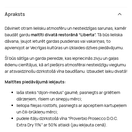
Apraksts
Dāviniet otram lielisku atmosfēru un nesteidzīgas sarunas, kamēr
baudāt gardu
maltīti divatā restorānā “Liberta”.
Tā būs lieliska
dāvana, ļaujot ieturēt gardas pusdienas vai vakariņas, to
apvienojot ar Vecrīgas kultūras un izklaides dzīves piedāvājumu.
Šī būs sātīga un garda pieredze, kas iepriecinās zivju un gaļas
ēdienu cienītājus, kā arī piešķirs atmosfērai nesteidzīgu vieglumu
ar atsvaidzinošu dzirkstošā vīna baudīšanu. Izbaudiet laiku divatā!
Maltītes piedāvājumā iekļauts:
laša steiks “dijon-medus” gaumē, pasniegts ar grilētiem
dārzeņiem, rīsiem un sinepju mērci;
liellopa filejas rostbifs, pasniegts ar apceptiem kartupeļiem
un čili-brūkleņu mērci;
pudele itāļu dzirkstošā vīna “Proverbio Prosecco D.O.C.
Extra Dry 11%” ar 50% atlaidi (jau iekļauta cenā).