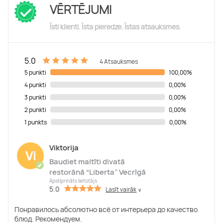
VĒRTĒJUMI
Īsti klienti. Īsta pieredze. Īstas atsauksmes.
5.0
4 Atsauksmes
5 punkti
100,00%
4 punkti
0,00%
3 punkti
0,00%
2 punkti
0,00%
1 punkts
0,00%
Viktorija
Vi
Baudiet maltīti divatā
✔
restorānā “Liberta” Vecrīgā
Apstiprināts lietotājs
5.0
Lasīt vairāk
∨
Понравилось абсолютно всё от интерьера до качество
блюд. Рекомендуем.