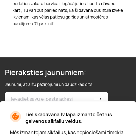
nodoties vakara burvībai. Iegādājoties Liberta dāvanu
karti, Tu vari būt pārliecināts, ka šī dāvana būs izcila izvēle
ikvienam, kas vēlas patiesu garšas un atmosfēras
baudījumu Rīgas sirdī.
Pieraksties jaunumiem:
Jaunumi, atlaižu paziņojumi un daudz kas cits
* Esmu iepazinies/usies ar
privātuma politiku
Lieliskadavana.lv lapa izmanto četrus
galvenos sīkfailu veidus.
Mēs izmantojam sīkfailus, kas nepieciešami tīmekļa