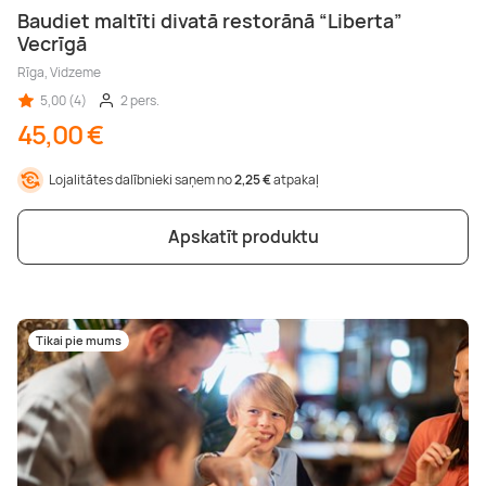
Baudiet maltīti divatā restorānā “Liberta”
Vecrīgā
Rīga, Vidzeme
5,00 (4)
2 pers.
45,00 €
Lojalitātes dalībnieki saņem no
2,25 €
atpakaļ
Apskatīt produktu
Tikai pie mums