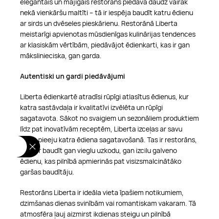
elegantais un mājīgais restorāns piedāvā daudz vairāk
nekā vienkāršu maltīti – tā ir iespēja baudīt katru ēdienu
ar sirds un dvēseles pieskārienu. Restorānā Liberta
meistarīgi apvienotas mūsdienīgas kulinārijas tendences
ar klasiskām vērtībām, piedāvājot ēdienkarti, kas ir gan
mākslinieciska, gan garda.
Autentiski un gardi piedāvājumi
Liberta ēdienkartē atradīsi rūpīgi atlasītus ēdienus, kur
katra sastāvdaļa ir kvalitatīvi izvēlēta un rūpīgi
sagatavota. Sākot no svaigiem un sezonāliem produktiem
līdz pat inovatīvām receptēm, Liberta izceļas ar savu
īpašo pieeju katra ēdiena sagatavošanā. Tas ir restorāns,
kur var baudīt gan vieglu uzkodu, gan izcilu galveno
ēdienu, kas pilnībā apmierinās pat visizsmalcinātāko
garšas baudītāju.
Restorāns Liberta ir ideāla vieta īpašiem notikumiem,
dzimšanas dienas svinībām vai romantiskam vakaram. Tā
atmosfēra ļauj aizmirst ikdienas steigu un pilnībā