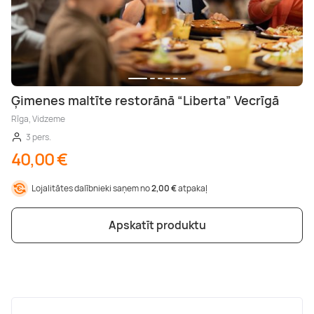
Ģimenes maltīte restorānā “Liberta” Vecrīgā
Rīga, Vidzeme
3 pers.
40,00 €
Lojalitātes dalībnieki saņem no
2,00 €
atpakaļ
Apskatīt produktu