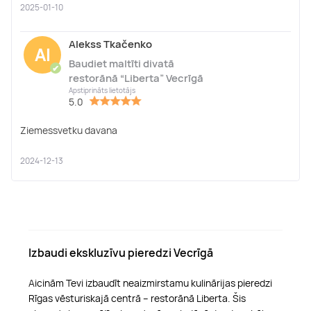
2025-01-10
Alekss Tkačenko
Al
Baudiet maltīti divatā
✔
restorānā “Liberta” Vecrīgā
Apstiprināts lietotājs
5.0
Ziemessvetku davana
2024-12-13
Izbaudi ekskluzīvu pieredzi Vecrīgā
Aicinām Tevi izbaudīt neaizmirstamu kulinārijas pieredzi
Rīgas vēsturiskajā centrā – restorānā Liberta. Šis