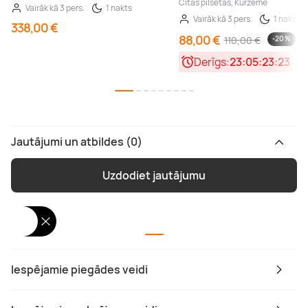
Citās pilsētās, Kurzeme
Vairāk kā 3 pers.
1 nakts
Vairāk kā 3 pers.
1 nakts
338,00 €
88,00 €
110,00 €
-20 %
Derīgs:
23:05:23:22
Jautājumi un atbildes (0)
Uzdodiet jautājumu
Iespējamie piegādes veidi