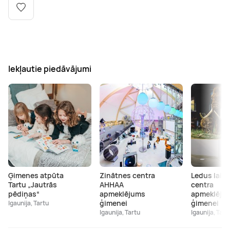
Boulderings
Citas ūdens izklaides
Mūzikas nodarbības
Tetovēšanas salons
Kērlings
Vindsērfings
Deju nodarbības
Deguna un Nabas pīrsings
Kikbokss
Kaitbords
Ausu caurduršana
Iekļautie piedāvājumi
Piedzīvojumu parki
Procedūras vīriešiem
Ģimenes atpūta
Zinātnes centra
Ledus laik
Tartu „Jautrās
AHHAA
centra
pēdiņas“
apmeklējums
apmeklēju
ģimenei
ģimenei
Igaunija, Tartu
Igaunija, Tartu
Igaunija, Tart