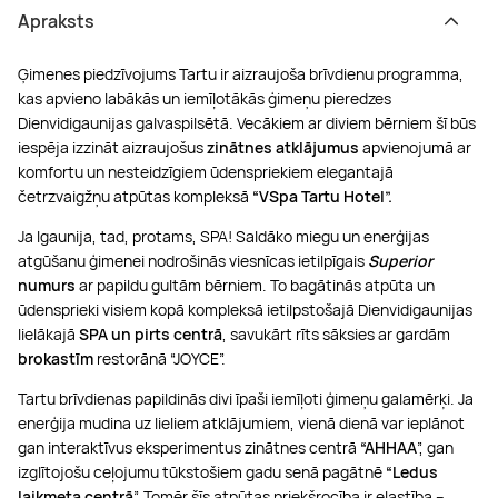
Apraksts
Ģimenes piedzīvojums Tartu ir aizraujoša brīvdienu programma,
kas apvieno labākās un iemīļotākās ģimeņu pieredzes
Dienvidigaunijas galvaspilsētā. Vecākiem ar diviem bērniem šī būs
iespēja izzināt aizraujošus
zinātnes atklājumus
apvienojumā ar
komfortu un nesteidzīgiem ūdenspriekiem elegantajā
četrzvaigžņu atpūtas kompleksā
“VSpa Tartu Hotel”.
Ja Igaunija, tad, protams, SPA! Saldāko miegu un enerģijas
atgūšanu ģimenei nodrošinās viesnīcas ietilpīgais
Superior
numurs
ar papildu gultām bērniem. To bagātinās atpūta un
ūdensprieki visiem kopā kompleksā ietilpstošajā Dienvidigaunijas
lielākajā
SPA un pirts centrā
, savukārt rīts sāksies ar gardām
brokastīm
restorānā “JOYCE”.
Tartu brīvdienas papildinās divi īpaši iemīļoti ģimeņu galamērķi. Ja
enerģija mudina uz lieliem atklājumiem, vienā dienā var ieplānot
gan interaktīvus eksperimentus zinātnes centrā
“AHHAA
”, gan
izglītojošu ceļojumu tūkstošiem gadu senā pagātnē
“Ledus
laikmeta centrā
”. Tomēr šīs atpūtas priekšrocība ir elastība –