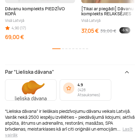
Dāvanu komplekts PIEDZĪVO
[Tikai ar piegādi] Dāvanu
KOPĀ
komplekts RELAKSĒJIES
Visā Latvijā
Visā Latvijā
4,90 (17)
37,05 €
39,00 €
-5 %
69,00 €
Par “Lieliska dāvana”
4.9
(
428
Atsauksmes
)
“Lieliska dāvana” ir lielākais piedzīvojumu dāvanu veikals Latvijā.
Vairāk nekā 2500 iespēju izvēlēties – piedāvājumā lidojumi, aktīvā
atpūta, ātrums un adrenalīns, restorāni, masāžas, SPA
brīvdienas, meistarklases kā arī citi oriģināli un emocijām
...
Lasīt
vairāk