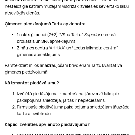
nesteidzīgie katram muzejam visdrīzāk izvēlēsies sev ērtāko laiku
atsevišķās dienās.
Ģimenes piedzīvojumā Tartu apvienots:
1 nakts ģimenei (2+2) “VSpa Tartu”
Superior
numurā,
brokastis un SPA apmeklējums;
Zinātnes centra “AHHAA” un “Ledus laikmeta centra”
ģimenes apmeklējums.
Pārsteidziet mīļos ar aizraujošām brīvdienām Tartu kvalitatīvā
ģimenes piedzīvojumā!
Kā izmantot piedāvājumu?
Izvēlētā piedāvājuma izmantošanai jārezervē laiks pie
pakalpojuma sniedzēja, ja tas ir nepieciešams.
Pirms paša piedāvājuma pakalpojuma sniedzējam jāuzrāda
karte ar svītrkodu.
Kāpēc izvēlēties apvienoto piedāvājumu?