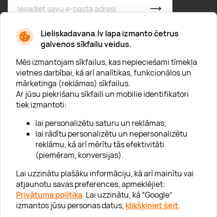
* Esmu iepazinies/usies ar
privātuma politiku
Lieliskadavana.lv lapa izmanto četrus
galvenos sīkfailu veidus.
Mēs izmantojam sīkfailus, kas nepieciešami tīmekļa
vietnes darbībai, kā arī analītikas, funkcionālos un
mārketinga (reklāmas) sīkfailus.
Ar jūsu piekrišanu sīkfaili un mobilie identifikatori
Par "Lieliska dāvana"
tiek izmantoti:
Karjera
lai personalizētu saturu un reklāmas;
Blogs
lai rādītu personalizētu un nepersonalizētu
reklāmu, kā arī mērītu tās efektivitāti
Uzņēmumiem
(piemēram, konversijas).
Lojalitātes klubs 💸
Lai uzzinātu plašāku informāciju, kā arī mainītu vai
atjaunotu savas preferences, apmeklējiet:
Privātuma politika
. Lai uzzinātu, kā “Google”
Palīdzība
izmantos jūsu personas datus,
klikšķiniet šeit
.