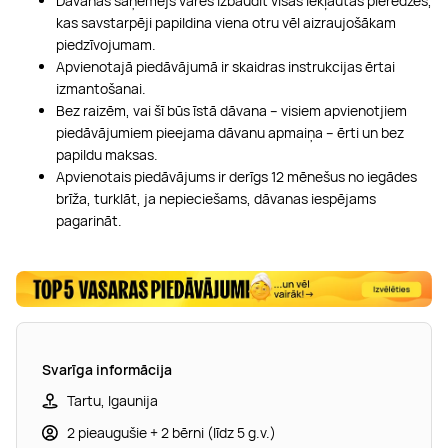
Dāvanas saņēmējs varēs izbaudīt visas iekļautās pieredzes,
kas savstarpēji papildina viena otru vēl aizraujošākam
piedzīvojumam.
Apvienotajā piedāvājumā ir skaidras instrukcijas ērtai
izmantošanai.
Bez raizēm, vai šī būs īstā dāvana – visiem apvienotjiem
piedāvājumiem pieejama dāvanu apmaiņa – ērti un bez
papildu maksas.
Apvienotais piedāvājums ir derīgs 12 mēnešus no iegādes
brīža, turklāt, ja nepieciešams, dāvanas iespējams
pagarināt.
Svarīga informācija
Tartu, Igaunija
2 pieaugušie + 2 bērni (līdz 5 g.v.)