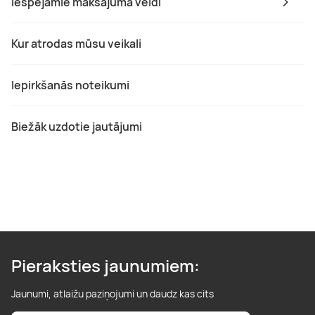
Iespējamie maksājuma veidi
Kur atrodas mūsu veikali
Iepirkšanās noteikumi
Biežāk uzdotie jautājumi
Pieraksties jaunumiem:
Jaunumi, atlaižu paziņojumi un daudz kas cits