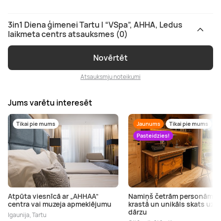
3in1 Diena ģimenei Tartu | “VSpa”, AHHA, Ledus
laikmeta centrs atsauksmes (0)
Novērtēt
Atsauksmju noteikumi
Jums varētu interesēt
Tikai pie mums
Jaunums
Tikai pie mums
Pasteidzies!
Atpūta viesnīcā ar „AHHAA”
Namiņš četrām personām ez
centra vai muzeja apmeklējumu
krastā un unikāls skats uz b
dārzu
Igaunija, Tartu