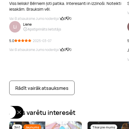
Viss lieliski! Bērniem ļoti patika. Interesanti in izzinoši. Noteikti
iesakām. Brauksim vēl.
V
Vai šī atsauksme Jums noderēja?
0
0
Liene
Li
Apstiprināts lietotājs
5.0
· 2025-03-07
5
Vai šī atsauksme Jums noderēja?
0
0
V
Rādīt vairāk atsauksmes
Jums varētu interesēt
3in1
Jaunums
Tikai pie mums