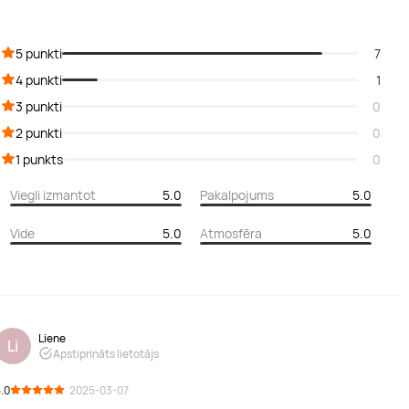
5 punkti
7
4 punkti
1
3 punkti
0
2 punkti
0
1 punkts
0
Viegli izmantot
5.0
Pakalpojums
5.0
Vide
5.0
Atmosfēra
5.0
Liene
Li
Apstiprināts lietotājs
.0
· 2025-03-07