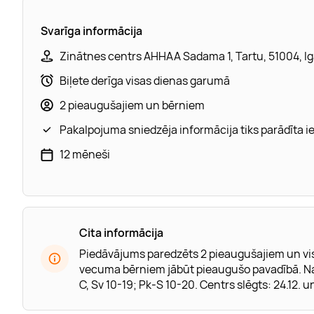
Svarīga informācija
Zinātnes centrs AHHAA Sadama 1, Tartu, 51004, Ig
Biļete derīga visas dienas garumā
2 pieaugušajiem un bērniem
Pakalpojuma sniedzēja informācija tiks parādīta 
12 mēneši
Cita informācija
Piedāvājums paredzēts 2 pieaugušajiem un vi
vecuma bērniem jābūt pieaugušo pavadībā. Nav 
C, Sv 10-19; Pk-S 10-20. Centrs slēgts: 24.12. un