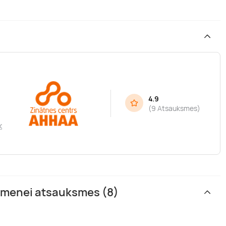
4.9
(
9 Atsauksmes
)
k
Zinātnes centra AHHAA apmeklējums ģimenei atsauksmes (8)