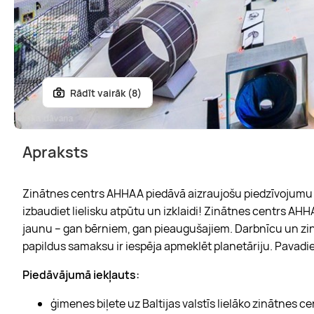
Rādīt vairāk (8)
Apraksts
Zinātnes centrs AHHAA piedāvā aizraujošu piedzīvojumu v
izbaudiet lielisku atpūtu un izklaidi! Zinātnes centrs AHH
jaunu – gan bērniem, gan pieaugušajiem. Darbnīcu un zinā
papildus samaksu ir iespēja apmeklēt planetāriju. Pavad
Piedāvājumā iekļauts:
ģimenes biļete uz Baltijas valstīs lielāko zinātnes 