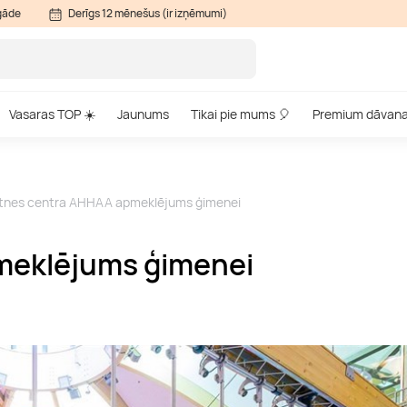
gāde
Derīgs 12 mēnešus (ir izņēmumi)
Vasaras TOP ☀️
Jaunums
Tikai pie mums 🎈
Premium dāvan
tnes centra AHHAA apmeklējums ģimenei
meklējums ģimenei