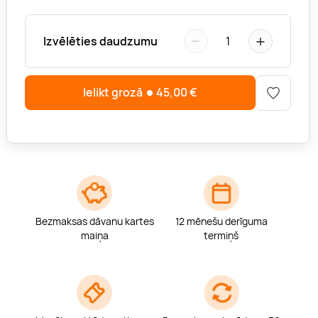
−
+
Izvēlēties daudzumu
1
Ielikt grozā
45,00
€
Bezmaksas dāvanu kartes
12 mēnešu derīguma
maiņa
termiņš