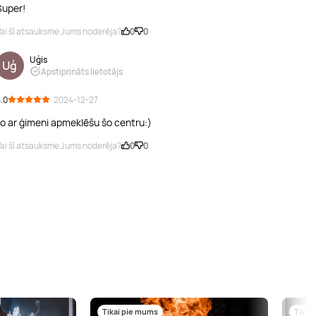
Super!
ai šī atsauksme Jums noderēja?
0
0
Uģis
Uģ
Apstiprināts lietotājs
.0
· 2024-12-27
Jo ar ģimeni apmeklēšu šo centru:)
ai šī atsauksme Jums noderēja?
0
0
Tikai pie mums
Tikai