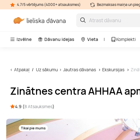
4.7/5 vērtējums (4000+ atsauksmes)
Bezmaksas maiņa un pie
Izvēlne
Dāvanu idejas
Vieta
Komplekti
Atpakaļ
Uz sākumu
Jautras dāvanas
Ekskursijas
Zinā
Zinātnes centra AHHAA ap
4.9 (
8 Atsauksmes
)
Tikai pie mums