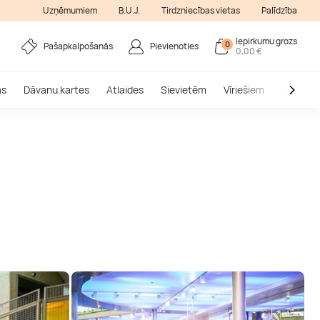
Uzņēmumiem
B.U.J.
Tirdzniecības vietas
Palīdzība
Iepirkumu grozs
0
Pašapkalpošanās
Pievienoties
0,00 €
as
Dāvanu kartes
Atlaides
Sievietēm
Vīriešiem
Outlet