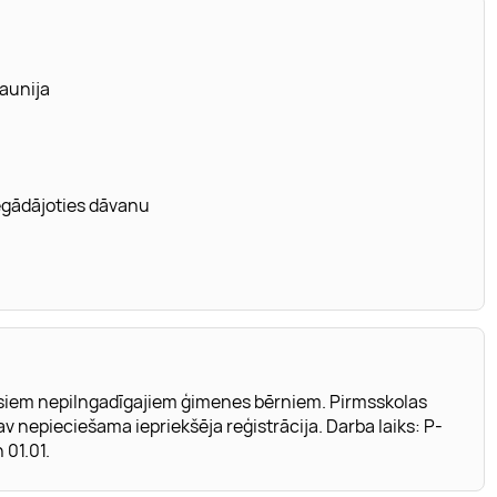
aunija
iegādājoties dāvanu
siem nepilngadīgajiem ģimenes bērniem. Pirmsskolas
nepieciešama iepriekšēja reģistrācija. Darba laiks: P-
 01.01.