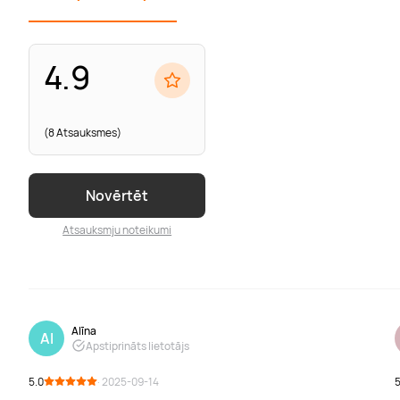
4.9
(8 Atsauksmes)
Novērtēt
Atsauksmju noteikumi
Alīna
Al
Apstiprināts lietotājs
5.0
· 2025-09-14
5