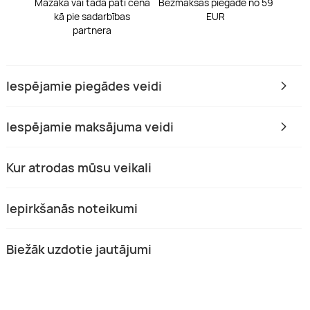
Mazāka vai tāda pati cena
Bezmaksas piegāde no 59
kā pie sadarbības
EUR
partnera
Iespējamie piegādes veidi
Iespējamie maksājuma veidi
Kur atrodas mūsu veikali
Iepirkšanās noteikumi
Biežāk uzdotie jautājumi