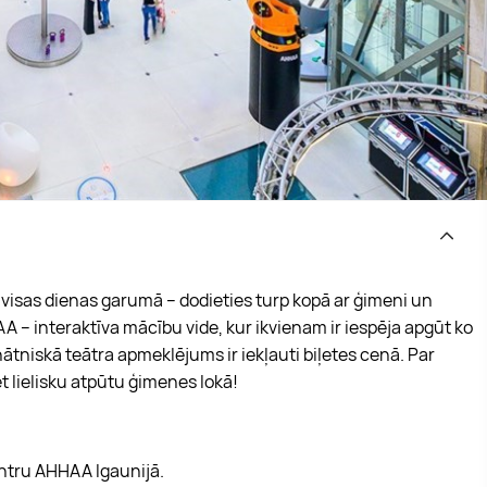
isas dienas garumā – dodieties turp kopā ar ģimeni un
AA – interaktīva mācību vide, kur ikvienam ir iespēja apgūt ko
tniskā teātra apmeklējums ir iekļauti biļetes cenā. Par
iet lielisku atpūtu ģimenes lokā!
centru AHHAA Igaunijā.