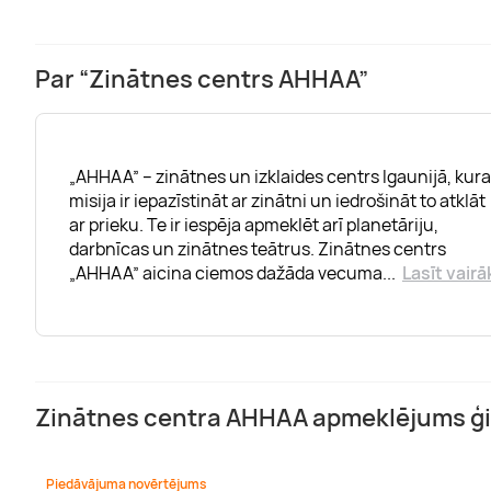
Par “Zinātnes centrs AHHAA”
„AHHAA” – zinātnes un izklaides centrs Igaunijā, kura
misija ir iepazīstināt ar zinātni un iedrošināt to atklāt
ar prieku. Te ir iespēja apmeklēt arī planetāriju,
darbnīcas un zinātnes teātrus. Zinātnes centrs
„AHHAA” aicina ciemos dažāda vecuma
...
Lasīt vairā
Piedāvājuma novērtējums