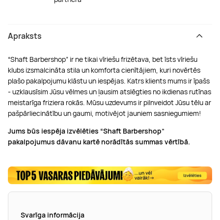
Apraksts
“Shaft Barbershop” ir ne tikai vīriešu frizētava, bet īsts vīriešu
klubs izsmalcināta stila un komforta cienītājiem, kuri novērtēs
plašo pakalpojumu klāstu un iespējas. Katrs klients mums ir īpašs
- uzklausīsim Jūsu vēlmes un ļausim atslēgties no ikdienas rutīnas
meistarīga friziera rokās. Mūsu uzdevums ir pilnveidot Jūsu tēlu ar
pašpārliecinātību un gaumi, motivējot jauniem sasniegumiem!
Jums būs iespēja izvēlēties “Shaft Barbershop”
pakalpojumus dāvanu kartē norādītās summas vērtībā.
Svarīga informācija