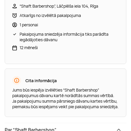
“Shaft Barbershop”, Lāčplēša iela 104, Rīga
Atkarīgs no izvēlētā pakalpojuma
1 personai
Pakalpojuma sniedzēja informācija tiks parādīta
iegādājoties dāvanu
12 mēneši
Cita informācija
Jums būs iespēja izvēlēties “Shaft Barbershop”
pakalpojumus dāvanu kartē norādītās summas vērtībā.
Ja pakalpojumu summa pārsniegs dāvanu kartes vērtību,
piemaksu būs iespējams veikt pie pakalpojuma sniedzēja.
Par “Shaft Barbershop”