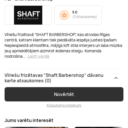
5.0
(
3 Atsauksmes
)
Vīriešu frizētavā "SHAFT BARBERSHOP", kas atrodas Rīgas
centrā, katram klientam tiek piedāvāta iespēja justies īpašam.
Nepiespiestā atmosfēra, mājīgs loft stila interjers un laba mūzika
ļauj apmeklētājiem aizmirst ikdienas steigu. Komanda
nodrošina
...
Lasīt vairāk
Vīriešu frizētavas “Shaft Barbershop” dāvanu
karte atsauksmes (0)
Novērtēt
Atsauksmju noteikumi
Jums varētu interesēt