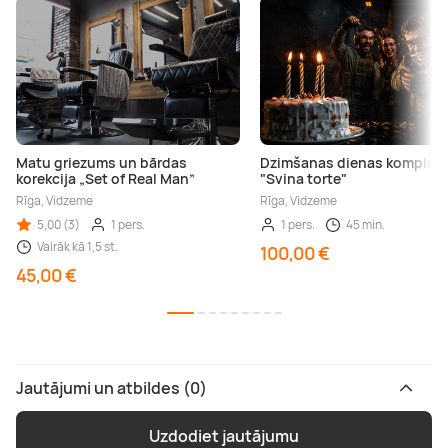
Matu griezums un bārdas
Dzimšanas dienas komplek
korekcija „Set of Real Man”
"Svina torte"
Rīga, Vidzeme
Rīga, Vidzeme
5,00 (3)
1 pers.
1 pers.
45 min.
Vairāk kā 1,5 st.
100,00 €
45,00 €
Jautājumi un atbildes (0)
Uzdodiet jautājumu