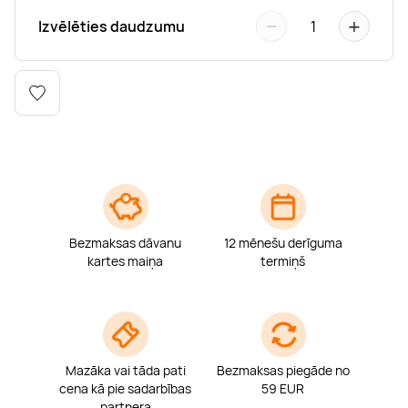
Boulderings
Citas ūdens izklaides
Mūzikas nodarbības
Tetovēšanas salons
−
+
Izvēlēties daudzumu
1
Kērlings
Vindsērfings
Deju nodarbības
Deguna un Nabas pīrsings
Kikbokss
Kaitbords
Ausu caurduršana
Piedzīvojumu parki
Procedūras vīriešiem
Bezmaksas dāvanu
12 mēnešu derīguma
kartes maiņa
termiņš
Mazāka vai tāda pati
Bezmaksas piegāde no
cena kā pie sadarbības
59 EUR
partnera