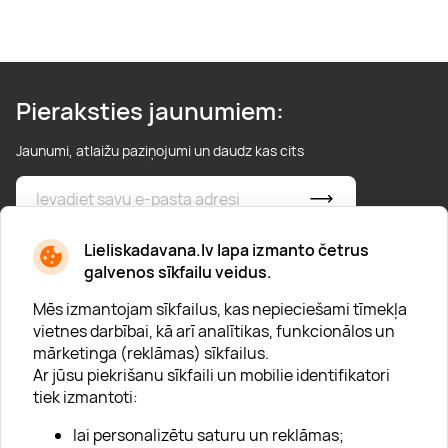
Pieraksties jaunumiem:
Jaunumi, atlaižu paziņojumi un daudz kas cits
* Esmu iepazinies/usies ar
privātuma politiku
Lieliskadavana.lv lapa izmanto četrus
galvenos sīkfailu veidus.
Mēs izmantojam sīkfailus, kas nepieciešami tīmekļa
vietnes darbībai, kā arī analītikas, funkcionālos un
mārketinga (reklāmas) sīkfailus.
Ar jūsu piekrišanu sīkfaili un mobilie identifikatori
Par "Lieliska dāvana"
tiek izmantoti:
Karjera
lai personalizētu saturu un reklāmas;