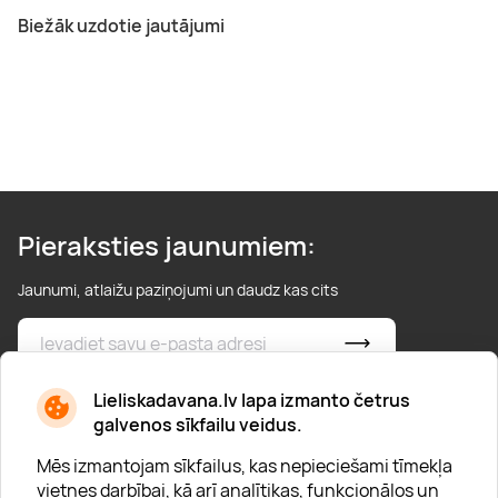
Biežāk uzdotie jautājumi
Pieraksties jaunumiem:
Jaunumi, atlaižu paziņojumi un daudz kas cits
* Esmu iepazinies/usies ar
privātuma politiku
Lieliskadavana.lv lapa izmanto četrus
galvenos sīkfailu veidus.
Mēs izmantojam sīkfailus, kas nepieciešami tīmekļa
vietnes darbībai, kā arī analītikas, funkcionālos un