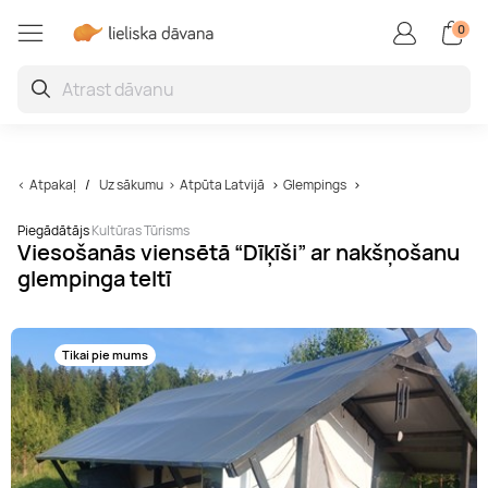
0
Kursi un Meistarklases
Veselībai un labsajūtai
Ūdens piedzīvojumi
Lidojumi un lēcieni
Jautras dāvanas
SPA un masāžas
Atpūta ārzemēs
Ko darīt Latvijā
Atpūta Latvijā
Aktīvā atpūta
Gardēžiem
Skaistums
Braucieni
SPA un masāža diviem
Romantiska atpūta diviem
Restorāni
Lidojumi ar gaisa balonu
Boulings
Plosti
Joga
Superauto
Meistarklases
Frizētava
Kvesti
Ko darīt Rīgā
Igaunija
Atpakaļ
Uz sākumu
Atpūta Latvijā
Glempings
SPA
Atpūtas vietas
Kafejnīcas
Lidojumi ar paraplānu
Golfs
Ūdens formulas
Pilates
Kartingi
Kursi
Barbershop
Fotosesija
Ko darīt brīvdienās
Lietuva
Piegādātājs
Kultūras Tūrisms
Viesošanās viensētā “Dīķīši” ar nakšņošanu
SPA Viesnīcas Latvijā
Atpūta pie jūras
Brokastis
Lidojums ar lidmašīnu
Biljards
Efoil
SPA centri
Brauciens ar kvadraciklu
Kursi pieaugušajiem
Skropstas un Uzacis
Zoo
Ko darīt šodien
glempinga teltī
Masāžas
Atpūtas komplekss
Ēdienu piegāde
Lēciens ar izpletni
Izklaides
Ūdens atrakciju parki
Baseini
Braukšanas apmācība
Keramikas meistarklase
Lāzerepilācija
Teātri
Ko darīt Jūrmalā
Tikai pie mums
Limfodrenāžas masāža
Naktsmītnes
Vakariņas
Lidojumi ar deltaplānu
VR
Izbrauciens ar jahtu
Floutings
Drifts
Gatavošanas meistarklases
Anti-ageing
Interesantas dāvanas
Ko darīt Liepājā
Muguras masāža
Sanatorija
Degustācijas
Šaušana
Veikbords
Sāls istaba
Brauciens ar motociklu
Zīmēšanas kursi
Terapijas
Kino
Ko darīt Jelgavā