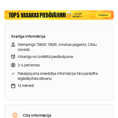
Svarīga informācija
Glempings “Dīķīši”, Dīķīši, Amatas pagasts, Cēsu
novads
Atkarīgs no izvēlētā piedāvājuma
2-4 personas
Pakalpojuma sniedzēja informācija tiks parādīta
iegādājoties dāvanu
12 mēneši
Cita informācija