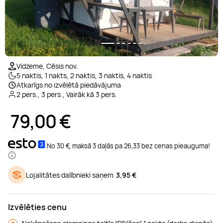
Relaksējoša masāža
Glempings
Deserts
Padel teniss
Laivu noma
Pirts
Brauciens ar bagiju
Floristikas kursi
Manikīrs
Ekskursijas
Ko darīt Siguldā
Ārstnieciskā masāža
Atpūtas namiņi
Izjādes ar zirgiem
Daivings
Zobārstniecība
Ziepju izgatavošana
Pedikīrs
Karikatūras
Ko darīt Ventspilī
1/6
Vidzeme, Cēsis nov.
5 naktis, 1 nakts, 2 naktis, 3 naktis, 4 naktis
Sejas masāža
SPA atpūta
Peintbols
Makšķerēšana
Hammam
Foto kursi
Dermapen
Preses abonementi
Atkarīgs no izvēlētā piedāvājuma
2 pers., 3 pers., Vairāk kā 3 pers.
Taizemes masāža
Atpūta ar bērniem
Sporta klubi
Kruīzs
DNS tests
Gleznošanas kursi
Kavitācija
79,00
€
LPG masāža
Atpūta ārpus Rīgas
Skvošs
SUP noma
Kriosauna
Online kursi
Liftings
No 30 €, maksā 3 daļās pa 26,33 bez cenas pieauguma!
Zemūdens masāža
Orientēšanās
Brauciens ar kuģīti
Gongu meditācija
Rotaslietu izgatavošana
Vaksācija
Lojalitātes dalībnieki saņem
3,95 €
Pārgājieni
Ūdens motociklu noma
Solārijs
Smaržu darbnīca
Sejas procedūras
Izvēlēties cenu