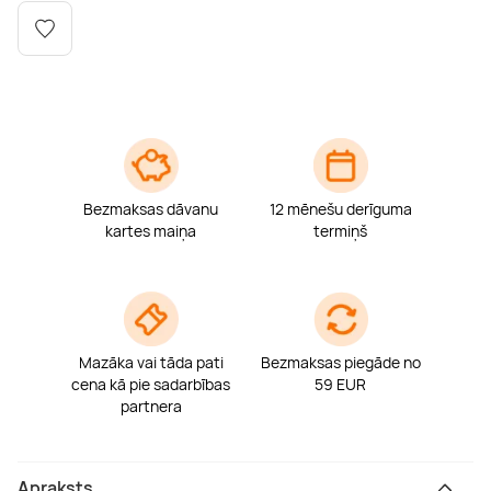
Boulderings
Citas ūdens izklaides
Mūzikas nodarbības
Tetovēšanas salons
Kērlings
Vindsērfings
Deju nodarbības
Deguna un Nabas pīrsings
Kikbokss
Kaitbords
Ausu caurduršana
Bezmaksas dāvanu
12 mēnešu derīguma
Piedzīvojumu parki
Procedūras vīriešiem
kartes maiņa
termiņš
Mazāka vai tāda pati
Bezmaksas piegāde no
cena kā pie sadarbības
59 EUR
partnera
Apraksts