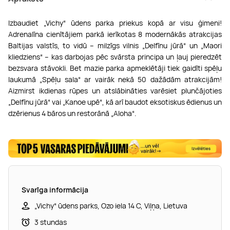
Izbaudiet „Vichy“ ūdens parka priekus kopā ar visu ģimeni!
Adrenalīna cienītājiem parkā ierīkotas 8 modernākās atrakcijas
Baltijas valstīs, to vidū – milzīgs vilnis „Delfīnu jūrā“ un „Maori
kliedziens“ – kas darbojas pēc svārsta principa un ļauj pieredzēt
bezsvara stāvokli. Bet mazie parka apmeklētāji tiek gaidīti spēļu
laukumā „Spēļu sala“ ar vairāk nekā 50 dažādām atrakcijām!
Aizmirst ikdienas rūpes un atslābināties varēsiet plunčājoties
„Delfīnu jūrā“ vai „Kanoe upē“, kā arī baudot eksotiskus ēdienus un
dzērienus 4 bāros un restorānā „Aloha“.
Svarīga informācija
„Vichy“ ūdens parks, Ozo iela 14 C, Viļņa, Lietuva
3 stundas