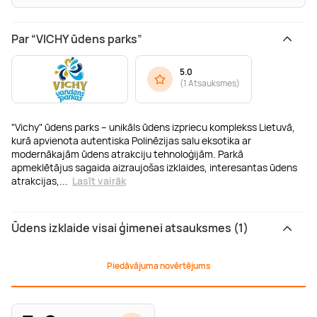
Par “VICHY ūdens parks”
5.0
(
1 Atsauksmes
)
"Vichy" ūdens parks – unikāls ūdens izpriecu komplekss Lietuvā,
kurā apvienota autentiska Polinēzijas salu eksotika ar
modernākajām ūdens atrakciju tehnoloģijām. Parkā
apmeklētājus sagaida aizraujošas izklaides, interesantas ūdens
atrakcijas,
...
Lasīt vairāk
Ūdens izklaide visai ģimenei atsauksmes (1)
Piedāvājuma novērtējums