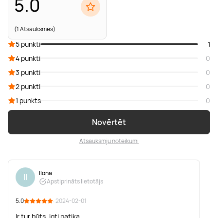
5.0
(1 Atsauksmes)
5 punkti
1
4 punkti
0
3 punkti
0
2 punkti
0
1 punkts
0
Novērtēt
Atsauksmju noteikumi
Ilona
Il
Apstiprināts lietotājs
5.0
· 2024-02-01
Ir tur būts, ļoti patika