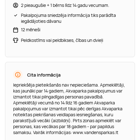
2 pieaugušie + 1 bērns līdz 14 gadu vecumam.
Pakalpojuma sniedzēja informācija tiks parādīta
iegādājoties dāvanu
12 mēneši
Peldkostīms vai peldbikses, čības un dvieļi
Cita informācija
Iepriekšēja pieteikšanās nav nepieciešama. Apmeklētāji,
kas jaunāki par 14 gadiem, Akvaparka pakalpojumus var
izmantot tikai pilngadīgas personas pavadībā.
Apmeklētāji vecumā no 14 līdz 16 gadiem Akvaparka
pakalpojumus var izmantot tikai pēc derīgas Akvaparka
noteiktas piekrišanas veidlapas iesniegšanas, kuru
parakstījuši vecāki (aizbildņi). Pirts zonas apmeklēt var
personas, kas vecākas par 18 gadiem - par papildus
samaksu. Vairāk informācijas: www.vandensparkas.lt