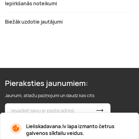
Iepirkšanās noteikumi
Biežāk uzdotie jautājumi
Pieraksties jaunumiem:
Jaunumi, atlaižu paziņojumi un daudz kas cits
* Esmu iepazinies/usies ar
privātuma politiku
Lieliskadavana.lv lapa izmanto četrus
galvenos sīkfailu veidus.