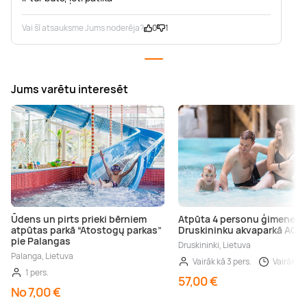
Vai šī atsauksme Jums noderēja?
0
1
Jums varētu interesēt
Ūdens un pirts prieki bērniem
Atpūta 4 personu ģimenei
atpūtas parkā “Atostogų parkas”
Druskininku akvaparkā AQU
pie Palangas
Druskininki, Lietuva
Palanga, Lietuva
Vairāk kā 3 pers.
Vairāk kā 
1 pers.
57,00 €
No 7,00 €