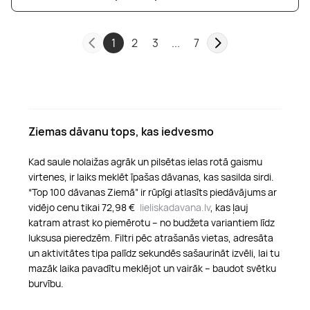
1
2
3
...
7
Ziemas dāvanu tops, kas iedvesmo
Kad saule nolaižas agrāk un pilsētas ielas rotā gaismu
virtenes, ir laiks meklēt īpašas dāvanas, kas sasilda sirdi.
“Top 100 dāvanas Ziemā” ir rūpīgi atlasīts piedāvājums ar
vidējo cenu tikai 72,98 €
lieliskadavana.lv
, kas ļauj
katram atrast ko piemērotu – no budžeta variantiem līdz
luksusa pieredzēm. Filtri pēc atrašanās vietas, adresāta
un aktivitātes tipa palīdz sekundēs sašaurināt izvēli, lai tu
mazāk laika pavadītu meklējot un vairāk – baudot svētku
burvību.