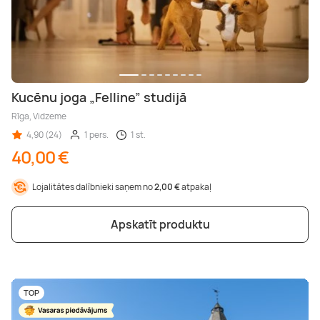
Kucēnu joga „Felline” studijā
Rīga, Vidzeme
4,90 (24)
1 pers.
1 st.
40,00 €
Lojalitātes dalībnieki saņem no
2,00 €
atpakaļ
Apskatīt produktu
TOP