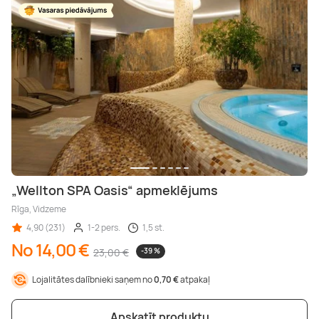
„Wellton SPA Oasis“ apmeklējums
Rīga, Vidzeme
4,90 (231)
1-2 pers.
1,5 st.
No 14,00 €
23,00 €
-39 %
Lojalitātes dalībnieki saņem no
0,70 €
atpakaļ
Apskatīt produktu