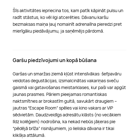
Šīs aktivitātes iepriecina tos, kam patīk kāpināt pulsu un
radīt stāstus, ko vēl ilgi atcerēties. Dāvanu karšu
bezmaksas maiņa ļauj nomainīt adrenalīna pieredzi pret
mierīgāku piedāvājumu, ja saņēmējs pārdomā.
Garšu piedzīvojumi un kopā būšana
Garšas un smaržas ziemā kļūst intensīvākas: šefpavāru
veidotas degustācijas, izsmalcinātas vakariņas sveču
gaismā vai gatavošanas meistarklases, kur paši var apgūt
jaunas prasmes. Pāriem pieejamas romantiskas
naktsmītnes ar brokastīm gultā, savukārt draugiem –
jautras “Escape Room” spēles vai kino vakars ar VIP
sēdvietām. Daudzveidīgs adresātu klāsts (no vecākiem
līdz kolēģiem) nodrošina, ka nekad nebūs jāķeras pie
“pēdējā brīža” risinājumiem, jo lieliska dāvana ir tikai
klikšķa attālumā.