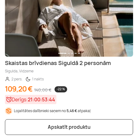
Skaistas brīvdienas Siguldā 2 personām
Sigulda, Vidzeme
2 pers.
1 nakts
109,20 €
140,00 €
-22 %
Derīgs:
21:00:53:42
Lojalitātes dalībnieki saņem no
5,46 €
atpakaļ
Apskatīt produktu