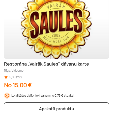
Restorāna „Vairāk Saules” dāvanu karte
Rīga, Vidzeme
5,00 (22)
No 15,00 €
Lojalitātes dalībnieki saņem no
0,75 €
atpakaļ
Apskatīt produktu