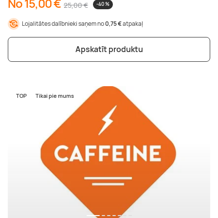
No 15,00 €
25,00 €
-40 %
Lojalitātes dalībnieki saņem no
0,75 €
atpakaļ
Apskatīt produktu
TOP
Tikai pie mums