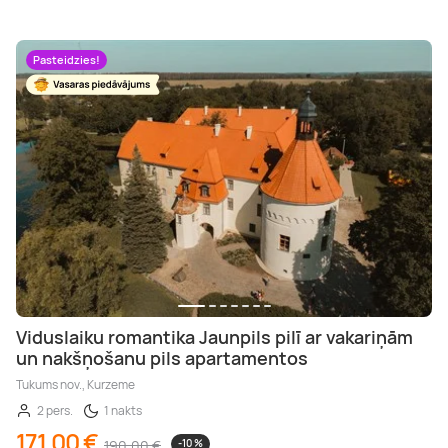
Pasteidzies!
Viduslaiku romantika Jaunpils pilī ar vakariņām
un nakšņošanu pils apartamentos
Tukums nov., Kurzeme
2 pers.
1 nakts
171,00 €
190,00 €
-10 %