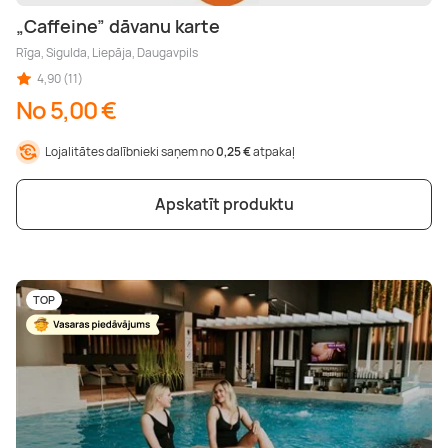
„Caffeine” dāvanu karte
Rīga, Sigulda, Liepāja, Daugavpils
4,90 (11)
No 5,00 €
Lojalitātes dalībnieki saņem no
0,25 €
atpakaļ
Apskatīt produktu
TOP