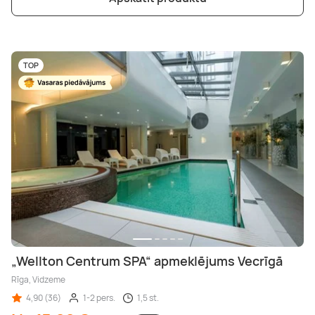
TOP
„Wellton Centrum SPA“ apmeklējums Vecrīgā
Rīga, Vidzeme
4,90 (36)
1-2 pers.
1,5 st.