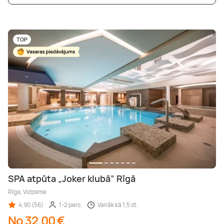
TOP
SPA atpūta „Joker klubā” Rīgā
Rīga, Vidzeme
4,90 (56)
1-2 pers.
Vairāk kā 1,5 st.
No 32,00 €