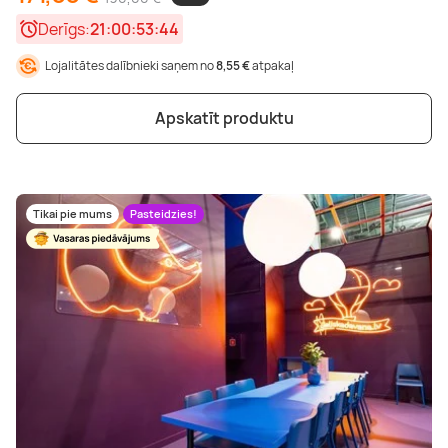
Derīgs:
21:00:53:42
Lojalitātes dalībnieki saņem no
8,55 €
atpakaļ
Apskatīt produktu
Tikai pie mums
Pasteidzies!