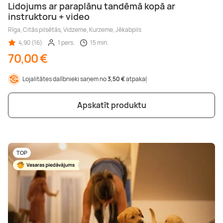
Lidojums ar paraplānu tandēmā kopā ar
instruktoru + video
Rīga, Citās pilsētās, Vidzeme, Kurzeme, Jēkabpils
4,90 (16)
1 pers.
15 min.
70,00 €
Lojalitātes dalībnieki saņem no
3,50 €
atpakaļ
Apskatīt produktu
TOP