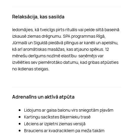
Relaksācija, kas sasilda
Iedomājies, kā tveicīgs pirts rituāls vai pelde siltā baseinā
izkausē ziemas drēgnumu. SPA programmas Rīgā,
Jūrmalā un Siguldā piedāvā pīlingus ar kanēli un apelsīnu,
kā arī aromātiskas masāžas, kas atjauno spēkus. 12
mēnešu derīgums nozīmē elastību: saņēmējs var
izvēlēties sev piemērotāko datumu, kad gribas atpūsties
no ikdienas steigas.
Adrenalīns un aktīvā atpūta
Lidojums ar gaisa balonu virs sniegotām pļavām
Kartingu sacīkstes Biķernieku trasē
Lēciens ar izpletni ziemas versijā
Brauciens ar kvadracikliem pa meža takām