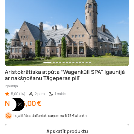
Aristokrātiska atpūta “Wagenküll SPA” Igaunijā
ar nakšņošanu Tāgeperas pilī
Igaunija
5,00 (14)
2 pers.
1 nakts
No 135,00 €
Lojalitātes dalībnieki saņem no
6,75 €
atpakaļ
Apskatīt produktu