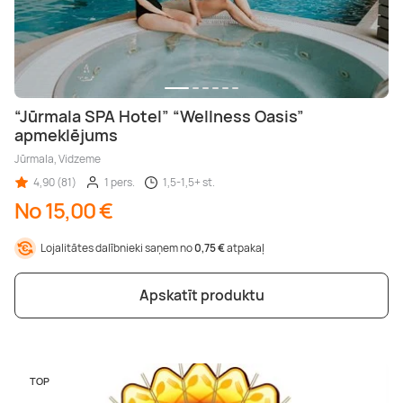
“Jūrmala SPA Hotel” “Wellness Oasis”
apmeklējums
Jūrmala, Vidzeme
4,90 (81)
1 pers.
1,5-1,5+ st.
No 15,00 €
Lojalitātes dalībnieki saņem no
0,75 €
atpakaļ
Apskatīt produktu
TOP