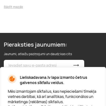
Rādīt mazāk
Pieraksties jaunumiem:
Jaunumi, atlaižu paziņojumi un daudz kas cits
* Esmu iepazinies/usies ar
privātuma politiku
Lieliskadavana.lv lapa izmanto četrus
galvenos sīkfailu veidus.
Mēs izmantojam sīkfailus, kas nepieciešami tīmekļa
vietnes darbībai, kā arī analītikas, funkcionālos un
mārketinga (reklāmas) sīkfailus.