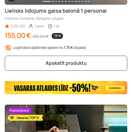
Lielisks lidojums gaisa balonā 1 personai
Vidzeme, Kurzeme, Zemgale, Latgale
5,00 (22)
1 pers.
1 st.
155,00 €
185,00 €
-16 %
Lojalitātes dalībnieki saņem no
7,75 €
atpakaļ
Apskatīt produktu
Pasteidzies!