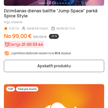
Dzimšanas dienas ballīte “Jump Space” parkā
Spice Style
Rīga, Vidzeme
5,00 (4)
Vairāk kā 10 pers.
Vairāk kā 1,5 st.
No 99,00 €
129,00 €
-23 %
Derīgs:
21:00:53:42
Lojalitātes dalībnieki saņem no
4,95 €
atpakaļ
Apskatīt produktu
TOP
Tikai pie mums