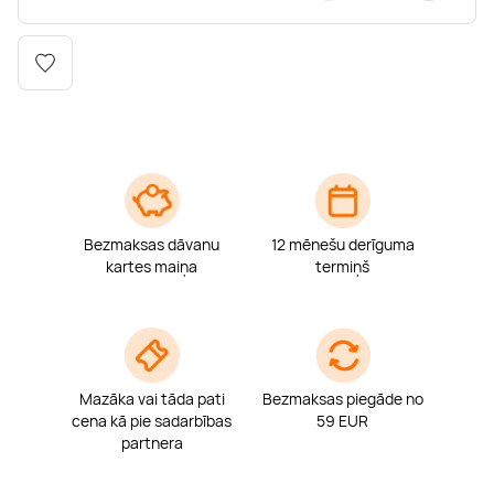
Boulderings
Citas ūdens izklaides
Mūzikas nodarbības
Tetovēšanas salons
Kērlings
Vindsērfings
Deju nodarbības
Deguna un Nabas pīrsings
Kikbokss
Kaitbords
Ausu caurduršana
Piedzīvojumu parki
Procedūras vīriešiem
Bezmaksas dāvanu
12 mēnešu derīguma
kartes maiņa
termiņš
Mazāka vai tāda pati
Bezmaksas piegāde no
cena kā pie sadarbības
59 EUR
partnera