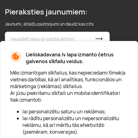
Pieraksties jaunumiem:
Jaunumi, atlaižu paziņojumi un daudz kas cits
* Esmu iepazinies/usies ar
privātuma politiku
Lieliskadavana.lv lapa izmanto četrus
galvenos sīkfailu veidus.
Mēs izmantojam sīkfailus, kas nepieciešami tīmekļa
vietnes darbībai, kā arī analītikas, funkcionālos un
mārketinga (reklāmas) sīkfailus.
Ar jūsu piekrišanu sīkfaili un mobilie identifikatori
Par "Lieliska dāvana"
tiek izmantoti:
Karjera
lai personalizētu saturu un reklāmas;
Blogs
lai rādītu personalizētu un nepersonalizētu
reklāmu, kā arī mērītu tās efektivitāti
Uzņēmumiem
(piemēram, konversijas).