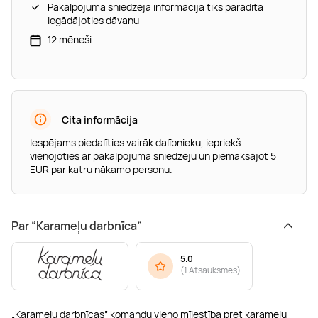
Pakalpojuma sniedzēja informācija tiks parādīta
iegādājoties dāvanu
12 mēneši
Cita informācija
Iespējams piedalīties vairāk dalībnieku, iepriekš
vienojoties ar pakalpojuma sniedzēju un piemaksājot 5
EUR par katru nākamo personu.
Par “Karameļu darbnīca”
5.0
(
1 Atsauksmes
)
„Karameļu darbnīcas” komandu vieno mīlestība pret karameļu