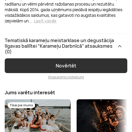
radīšanu un vēlmi pārvērst ražošanas procesu un rezultātu
mākslā. Kopš 2014. gada uzņēmums piedāvā iespēju iegādāties
visdažādākos saldumus, kas gatavoti no augstas kvalitātes
izejvielām un
...
Lasīt vairāk
Tematiskā karameļu meistarklase un degustācija
līgavas ballītei “Karameļu Darbnīcā” atsauksmes
(0)
Novērtēt
Atsauksmju noteikumi
Jums varētu interesēt
Tikai pie mums