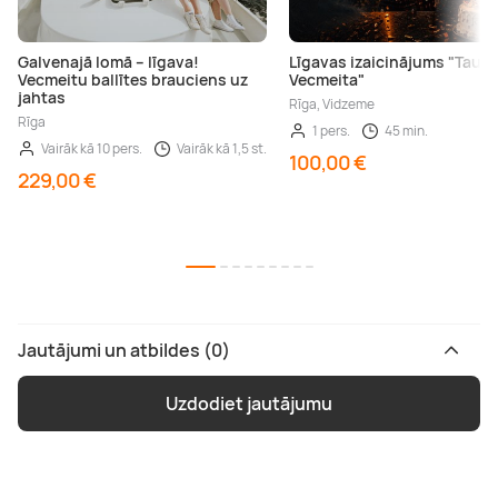
Galvenajā lomā – līgava!
Līgavas izaicinājums "Taup
Vecmeitu ballītes brauciens uz
Vecmeita"
jahtas
Rīga, Vidzeme
Rīga
1 pers.
45 min.
Vairāk kā 10 pers.
Vairāk kā 1,5 st.
100,00 €
229,00 €
Jautājumi un atbildes (0)
Uzdodiet jautājumu