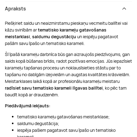
Apraksts
Piešķiriet saldu un neaizmirstamu pieskaņu vecmeitu ballītei vai
kāzu svinībām ar
tematisko karameļu gatavošanas
meistarklasi
,
saldumu degustāciju
un iespēju pagatavot
pašām savu īpašo un tematisko karameli.
Šī īpašā karameļu darbnīca būs gan aizraujošs piedzīvojums, gan
salds kopā būšanas brīdis, radot pozitīvas emocijas. Jūs iepazīsiet
karameļu tapšanas procesu un noklausīsieties stāstu par to
tapšanu no dabīgām izejvielām un augstas kvalitātes krāsvielām.
Meistarklases laikā kopā ar profesionālu karameļu meistaru
radīsiet savu tematisko karameli līgavas ballītei
, ko pēc tam
baudīt kopā ar draudzenēm.
Piedāvājumā iekļauts:
tematisko karameļu gatavošanas meistarklase;
saldumu degustācija;
iespēja pašiem pagatavot savu īpašo un tematisko
karameli.