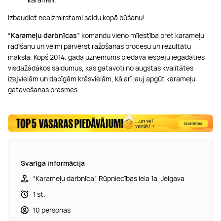
Izbaudiet neaizmirstami saldu kopā būšanu!
“Karameļu darbnīcas”
komandu vieno mīlestība pret karameļu
radīšanu un vēlmi pārvērst ražošanas procesu un rezultātu
mākslā. Kopš 2014. gada uzņēmums piedāvā iespēju iegādāties
visdažādākos saldumus, kas gatavoti no augstas kvalitātes
izejvielām un dabīgām krāsvielām, kā arī ļauj apgūt karameļu
gatavošanas prasmes.
Svarīga informācija
“Karameļu darbnīca”, Rūpniecības iela 1a, Jelgava
1 st.
10 personas