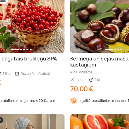
mums
 bagātais brūkleņu SPA
Ķermeņa un sejas masā
kastaņiem
e
Rīga, Vidzeme
1,5 st.
Rezervē tiešsaistē
1 pers.
1 st.
€
70,00 €
tes dalībnieki saņem no
4,20 €
atpakaļ
Lojalitātes dalībnieki saņem no
m