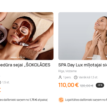
cedūra sejai „ŠOKOLĀDES
SPA Day Lux mīļotajai si
Rīga, Vidzeme
e
1 pers.
Vairāk kā 1,5 st.
1,5 st.
110,00 €
120,00 €
-8 %
€
tes dalībnieki saņem no
1,75 €
atpakaļ
Lojalitātes dalībnieki saņem no