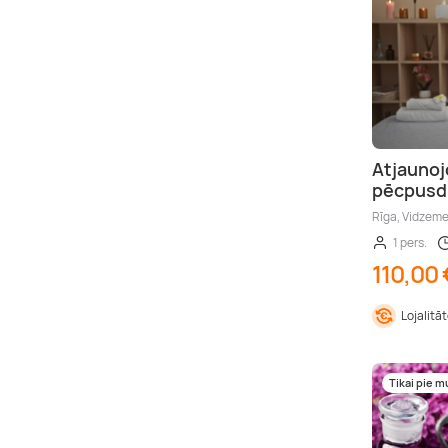
Atjaunoj
pēcpusd
Rīga, Vidzem
1 pers.
110,00 
Lojalitā
Tikai pie 