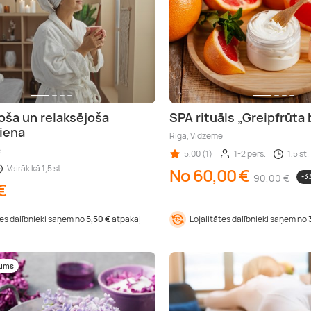
oša un relaksējoša
SPA rituāls „Greipfrūta
iena
Rīga, Vidzeme
e
5,00 (1)
1-2 pers.
1,5 st.
Vairāk kā 1,5 st.
No 60,00 €
90,00 €
-3
€
tes dalībnieki saņem no
5,50 €
atpakaļ
Lojalitātes dalībnieki saņem no
mums