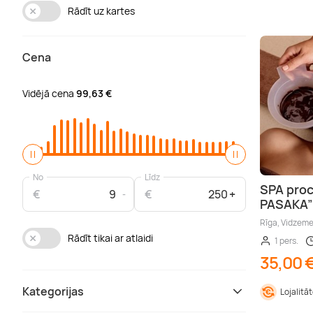
Rādīt uz kartes
Cena
Vidējā cena
99,63 €
No
Līdz
SPA pro
€
€
PASAKA”
Rīga, Vidzem
Rādīt tikai ar atlaidi
1 pers.
35,00 
Kategorijas
Lojalitā