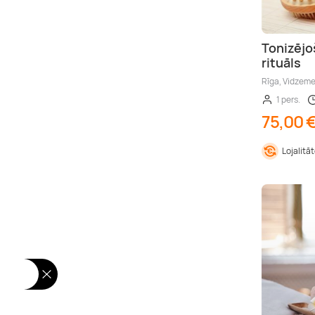
Tonizējo
rituāls
Rīga, Vidzem
1 pers.
75,00 
Lojalitā