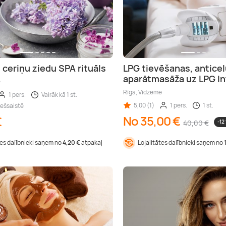
 ceriņu ziedu SPA rituāls
LPG tievēšanas, anticel
aparātmasāža uz LPG In
e
Rīga, Vidzeme
1 pers.
Vairāk kā 1 st.
5,00 (1)
1 pers.
1 st.
iešsaistē
No 35,00 €
€
40,00 €
-12
tes dalībnieki saņem no
4,20 €
atpakaļ
Lojalitātes dalībnieki saņem no