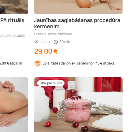
PA rituāls
Jaunības saglabāšanas procedūra
ķermenim
Citās pilsētās, Vidzeme
zervē tiešsaistē
1 pers.
30 min.
29,00 €
4,80 €
atpakaļ
Lojalitātes dalībnieki saņem no
1,45 €
atpakaļ
Tikai pie mums