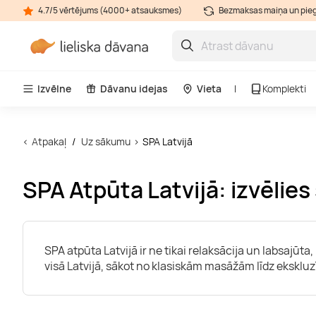
4.7/5 vērtējums (4000+ atsauksmes)
Bezmaksas maiņa un pie
Izvēlne
Dāvanu idejas
Vieta
Komplekti
Atpakaļ
Uz sākumu
SPA Latvijā
SPA Atpūta Latvijā: izvēlies
SPA atpūta Latvijā ir ne tikai relaksācija un labsajūt
visā Latvijā, sākot no klasiskām masāžām līdz eksklu