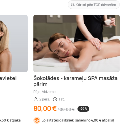
Kārtot pēc TOP dāvanām
evietei
Šokolādes - karameļu SPA masāža
pārim
Rīga, Vidzeme
2 pers.
1 st.
80,00 €
100,00 €
-20 %
5,50 €
atpakaļ
Lojalitātes dalībnieki saņem no
4,00 €
atpakaļ