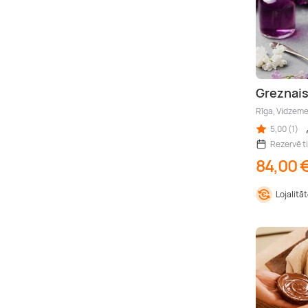
Greznais
Rīga, Vidzem
5,00 (1)
Rezervē t
84,00 
Lojalitā