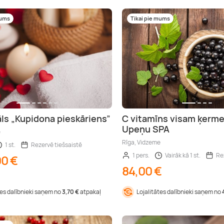
mums
Tikai pie mums
āls „Kupidona pieskāriens”
C vitamīns visam ķerme
Upeņu SPA
e
Rīga, Vidzeme
1 st.
Rezervē tiešsaistē
1 pers.
Vairāk kā 1 st.
Re
00 €
84,00 €
tes dalībnieki saņem no
3,70 €
atpakaļ
Lojalitātes dalībnieki saņem no