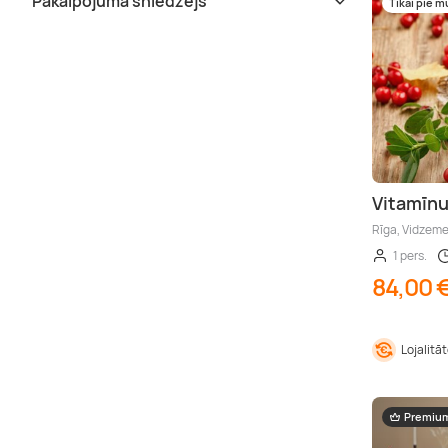
Pakalpojuma sniedzējs
Tikai pie 
Vitamīnu
Rīga, Vidzem
1 pers.
84,00 
Lojalitā
Premiu