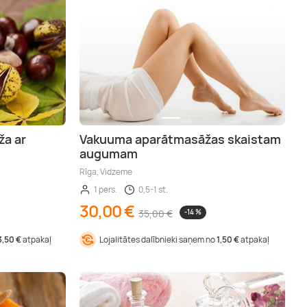
ža ar
Vakuuma aparātmasāžas skaistam
augumam
Rīga, Vidzeme
1 pers.
0,5-1 st.
30,00 €
35,00 €
-14 %
3,50 €
atpakaļ
Lojalitātes dalībnieki saņem no
1,50 €
atpakaļ