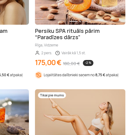
sam
Persiku SPA rituāls pārim
“Paradīzes dārzs”
Rīga, Vidzeme
2 pers.
Vairāk kā 1,5 st.
175,00 €
180,00 €
-2 %
5,50 €
atpakaļ
Lojalitātes dalībnieki saņem no
8,75 €
atpakaļ
Tikai pie mums