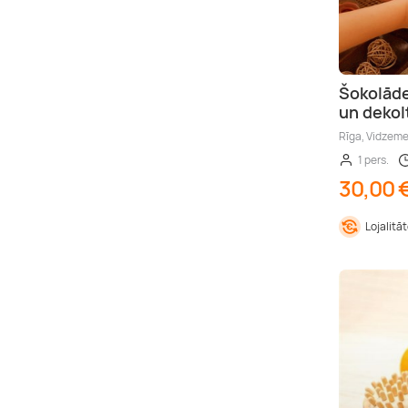
Šokolāde
un dekol
Rīga, Vidzem
1 pers.
30,00 
Lojalitā