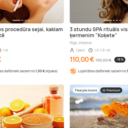
s procedūra sejai, kaklam
3 stundu SPA rituāls vi
tē
ķermenim "Koķete"
e
Rīga, Vidzeme
1 st.
1 pers.
1,5-1,5+ st.
€
110,00 €
135,00 €
-18 %
tes dalībnieki saņem no
1,50 €
atpakaļ
Lojalitātes dalībnieki saņem no
Tikai pie mums
Premium