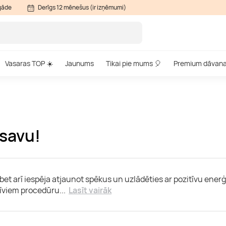
gāde
Derīgs 12 mēnešus (ir izņēmumi)
Vasaras TOP ☀️
Jaunums
Tikai pie mums 🎈
Premium dāvan
 savu!
a, bet arī iespēja atjaunot spēkus un uzlādēties ar pozitīvu en
zīviem procedūru
...
Lasīt vairāk