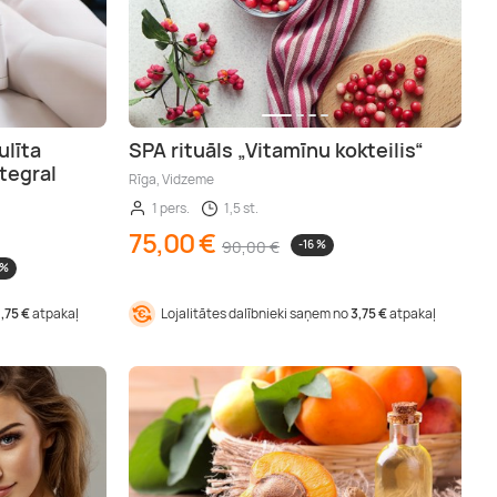
ulīta
SPA rituāls „Vitamīnu kokteilis“
tegral
Rīga, Vidzeme
1 pers.
1,5 st.
75,00 €
90,00 €
-16 %
 %
1,75 €
atpakaļ
Lojalitātes dalībnieki saņem no
3,75 €
atpakaļ