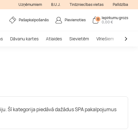
Uzņēmumiem
B.U.J.
Tirdzniecības vietas
Palīdzība
Iepirkumu grozs
0
Pašapkalpošanās
Pievienoties
0,00 €
as
Dāvanu kartes
Atlaides
Sievietēm
Vīriešiem
Outlet
erģiju. Šī kategorija piedāvā dažādus SPA pakalpojumus