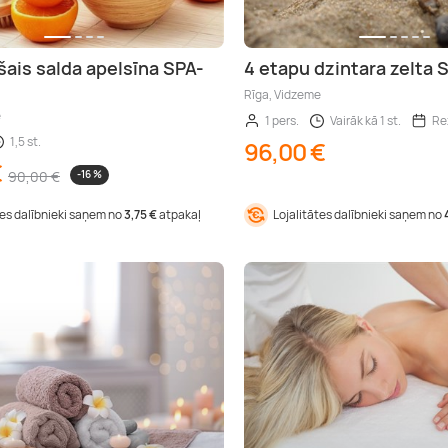
šais salda apelsīna SPA-
4 etapu dzintara zelta S
Rīga, Vidzeme
e
1 pers.
Vairāk kā 1 st.
Re
1,5 st.
96,00 €
€
90,00 €
-16 %
tes dalībnieki saņem no
3,75 €
atpakaļ
Lojalitātes dalībnieki saņem no