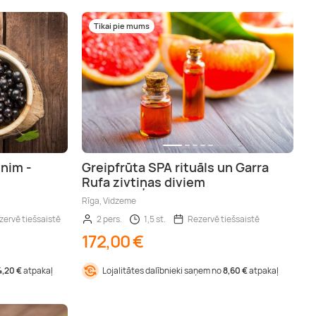
Tikai pie mums
nim -
Greipfrūta SPA rituāls un Garra
Rufa zivtiņas diviem
Rīga, Vidzeme
zervē tiešsaistē
2 pers.
1,5 st.
Rezervē tiešsaistē
172,00 €
4,20 €
atpakaļ
Lojalitātes dalībnieki saņem no
8,60 €
atpakaļ