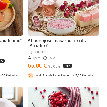
 baudījums“
Atjaunojošs masāžas rituāls
„Afrodīte”
Rīga, Vidzeme
1 pers.
1,5 st.
3 %
65,00 €
95,00 €
-31 %
3,00 €
atpakaļ
Lojalitātes dalībnieki saņem no
3,25 €
atpakaļ