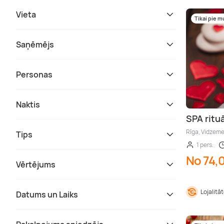
Vieta
Tikai pie 
Saņēmējs
Personas
Naktis
SPA ritu
Rīga, Vidzem
Tips
1 pers.
No 74,
Vērtējums
Lojalitā
Datums un Laiks