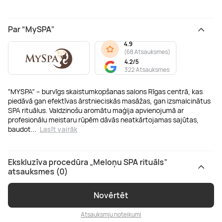
Par “MySPA”
4.9
(
68 Atsauksmes
)
4.2/5
322 Atsauksmes
"MYSPA" – burvīgs skaistumkopšanas salons Rīgas centrā, kas
piedāvā gan efektīvas ārstnieciskās masāžas, gan izsmalcinātus
SPA rituālus. Valdzinošu aromātu maģija apvienojumā ar
profesionālu meistaru rūpēm dāvās neatkārtojamas sajūtas,
baudot
...
Lasīt vairāk
Ekskluzīva procedūra „Meloņu SPA rituāls”
atsauksmes (0)
Novērtēt
Atsauksmju noteikumi