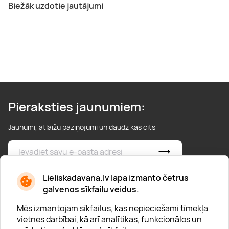
Biežāk uzdotie jautājumi
Pieraksties jaunumiem:
Jaunumi, atlaižu paziņojumi un daudz kas cits
* Esmu iepazinies/usies ar
privātuma politiku
Lieliskadavana.lv lapa izmanto četrus
galvenos sīkfailu veidus.
Mēs izmantojam sīkfailus, kas nepieciešami tīmekļa
vietnes darbībai, kā arī analītikas, funkcionālos un