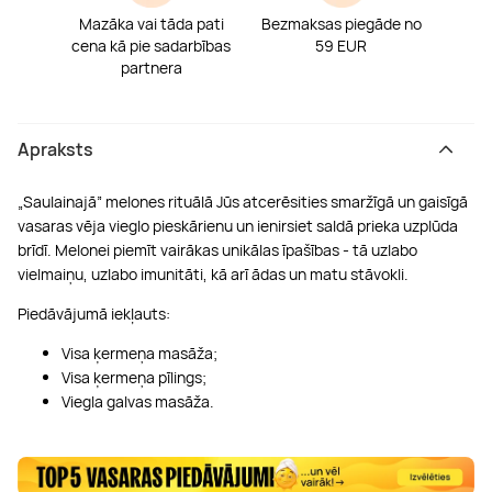
Mazāka vai tāda pati
Bezmaksas piegāde no
cena kā pie sadarbības
59 EUR
partnera
Apraksts
„Saulainajā” melones rituālā Jūs atcerēsities smaržīgā un gaisīgā
vasaras vēja vieglo pieskārienu un ienirsiet saldā prieka uzplūda
brīdī. Melonei piemīt vairākas unikālas īpašības - tā uzlabo
vielmaiņu, uzlabo imunitāti, kā arī ādas un matu stāvokli.
Piedāvājumā iekļauts:
Visa ķermeņa masāža;
Visa ķermeņa pīlings;
Viegla galvas masāža.