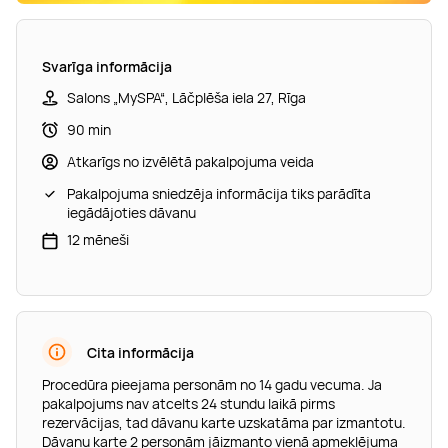
Svarīga informācija
Salons „MySPA“, Lāčplēša iela 27, Rīga
90 min
Atkarīgs no izvēlētā pakalpojuma veida
Pakalpojuma sniedzēja informācija tiks parādīta
iegādājoties dāvanu
12 mēneši
Cita informācija
Procedūra pieejama personām no 14 gadu vecuma. Ja
pakalpojums nav atcelts 24 stundu laikā pirms
rezervācijas, tad dāvanu karte uzskatāma par izmantotu.
Dāvanu karte 2 personām jāizmanto vienā apmeklējuma