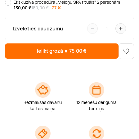
Ekskluzīva procedūra „Meloņu SPA rituāls" 2 personām
Boulderings
Citas ūdens izklaides
Mūzikas nodarbības
Tetovēšanas salons
130,00
€
180,00 €
-27 %
Kērlings
Vindsērfings
Deju nodarbības
Deguna un Nabas pīrsings
−
+
Izvēlēties daudzumu
1
Kikbokss
Kaitbords
Ausu caurduršana
Ielikt grozā
75,00
€
Piedzīvojumu parki
Procedūras vīriešiem
Bezmaksas dāvanu
12 mēnešu derīguma
kartes maiņa
termiņš