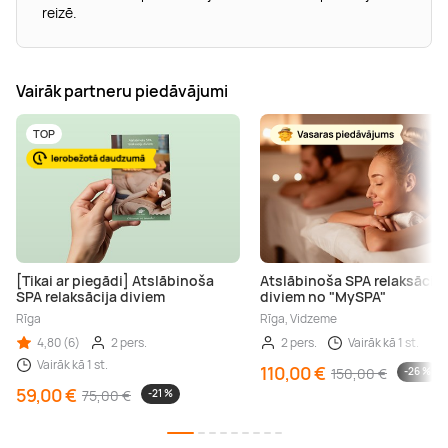
reizē.
Vairāk partneru piedāvājumi
TOP
[Tikai ar piegādi] Atslābinoša
Atslābinoša SPA relaksācija
SPA relaksācija diviem
diviem no "MySPA"
Rīga
Rīga, Vidzeme
4,80 (6)
2 pers.
2 pers.
Vairāk kā 1 st.
Vairāk kā 1 st.
110,00 €
150,00 €
-26 %
59,00 €
75,00 €
-21 %