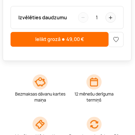
−
+
Izvēlēties daudzumu
1
Ielikt grozā
49,00
€
Bezmaksas dāvanu kartes
12 mēnešu derīguma
maiņa
termiņš