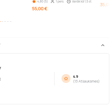
4,80 (5)
1 pers.
Vairāk kā 1,5 st.
35,00
55,00 €
”
r
4.9
k
(
13 Atsauksmes
)