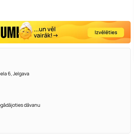
iela 6, Jelgava
iegādājoties dāvanu