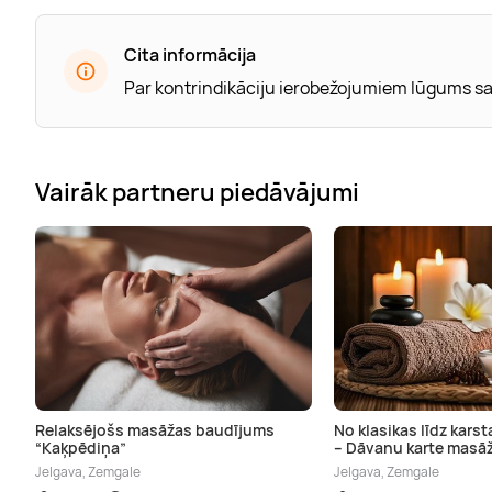
Cita informācija
Par kontrindikāciju ierobežojumiem lūgums sa
Vairāk partneru piedāvājumi
Relaksējošs masāžas baudījums
No klasikas līdz kar
“Kaķpēdiņa”
– Dāvanu karte masāž
Jelgava, Zemgale
Jelgava, Zemgale