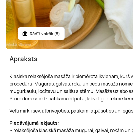
Rādīt vairāk (5)
Apraksts
Klasiska relaksējoša masāža ir piemērota ikvienam, kurš 
procedūru. Muguras, galvas, roku un pēdu masāža nomieri
mugurkaulu, locītavu un saišu sistēmu. Masāža uzlabo asin
Procedūra sniedz patīkamu atpūtu, labvēlīgi ietekmē ķerm
Velti mirkli sev, atbrīvojoties, patīkami atpūšoties un iegū
Piedāvājumā iekļauts:
• relaksējoša klasiskā masāža mugurai, galvai, rokām un