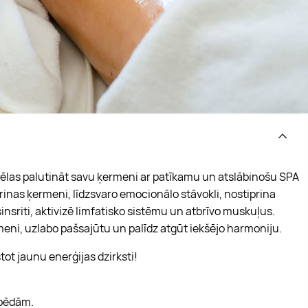
vēlas palutināt savu ķermeni ar patīkamu un atslābinošu SPA
nas ķermeni, līdzsvaro emocionālo stāvokli, nostiprina
sriti, aktivizē limfatisko sistēmu un atbrīvo muskuļus.
eni, uzlabo pašsajūtu un palīdz atgūt iekšējo harmoniju.
stot jaunu enerģijas dzirksti!
 pēdām.