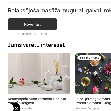
Relaksējoša masāža mugurai, galvai, r
Novērtēt
Atsauksmju noteikumi
Jums varētu interesēt
Tikai pie mums
Relaksējoša pilna ķermeņa klasiskā
Pilna ķermeņa aroma
masāža Jelgavā
izvēlēto aromātu Jel
Jelgava, Zemgale
Jelgava, Zemgale