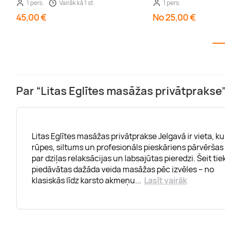
1 pers.
Vairāk kā 1 st.
1 pers.
45,00 €
No 25,00 €
Par “Litas Eglītes masāžas privātprakse
Litas Eglītes masāžas privātprakse Jelgavā ir vieta, ku
rūpes, siltums un profesionāls pieskāriens pārvēršas
par dziļas relaksācijas un labsajūtas pieredzi. Šeit tie
piedāvātas dažāda veida masāžas pēc izvēles – no
klasiskās līdz karsto akmeņu
...
Lasīt vairāk