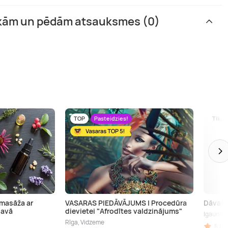
okām un pēdām atsauksmes (0)
TOP
Pasteidzies!
Tikai
 masāža ar
VASARAS PIEDĀVĀJUMS | Procedūra
Dāvanu
gavā
dievietei "Afrodītes valdzinājums"
Igaunija
Rīga, Vidzeme
5,00 