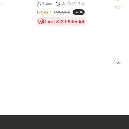
st.
1 pers.
Vairāk kā 1,5 st.
No 50
57,75 €
105,00 €
-45 %
Derīgs:
22:09:55:41