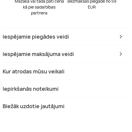
Mazāka vai tāda pati cena
Bezmaksas piegāde no 59
kā pie sadarbības
EUR
partnera
Iespējamie piegādes veidi
Iespējamie maksājuma veidi
Kur atrodas mūsu veikali
Iepirkšanās noteikumi
Biežāk uzdotie jautājumi
s masāža „Gadalaiki” Jelgavā
Relaksējoša muguras un roku ma
Jelgavā
 Zemgale
Jelgava, Zemgale
(2)
1 pers.
40 min.