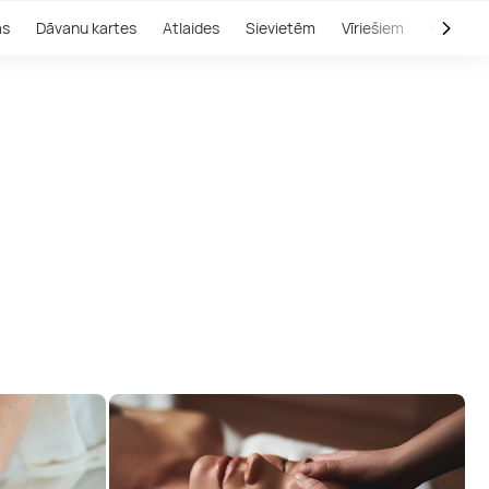
as
Dāvanu kartes
Atlaides
Sievietēm
Vīriešiem
Outlet