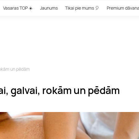
Vasaras TOP ☀️
Jaunums
Tikai pie mums 🎈
Premium dāvan
 rokām un pēdām
i, galvai, rokām un pēdām