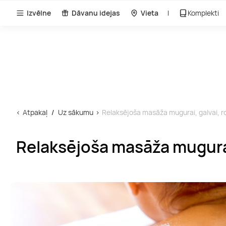
Izvēlne
Dāvanu idejas
Vieta
Komplekti
Atpakaļ
Uz sākumu
Relaksējoša masāža mugurai, galvai,
Relaksējoša masāža mugura