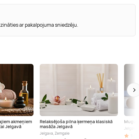
zināties ar pakalpojuma sniedzēju.
stajiem akmeņiem
Relaksējoša pilna ķermeņa klasiskā
Mugura
ai Jelgavā
masāža Jelgavā
Jelgava,
Jelgava, Zemgale
5,00 