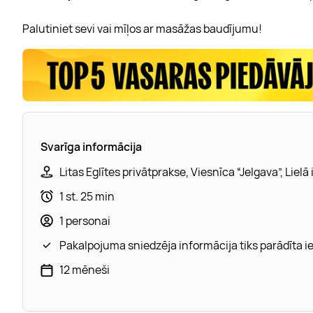
Palutiniet sevi vai mīļos ar masāžas baudījumu!
Svarīga informācija
Litas Eglītes privātprakse, Viesnīca “Jelgava”, Lielā 
1 st. 25 min
1 personai
Pakalpojuma sniedzēja informācija tiks parādīta 
12 mēneši