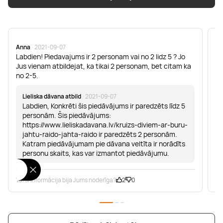
Anna
· 2021-09-07
La
Labdien! Piedavajums ir 2 personam vai no 2 lidz 5 ? Jo
La
Jus vienam atbildejat, ka tikai 2 personam, bet citam ka
6.
no 2-5.
Lieliska dāvana atbild
· 2021-09-07
Labdien, Konkrēti šis piedāvājums ir paredzēts līdz 5
personām. Šis piedāvājums:
https://www.lieliskadavana.lv/kruizs-diviem-ar-buru-
jahtu-raido-jahta-raido ir paredzēts 2 personām.
Katram piedāvājumam pie dāvana veltīta ir norādīts
personu skaits, kas var izmantot piedāvājumu.
Vai šī informācija bija Jums noderīga?
2
0
Va