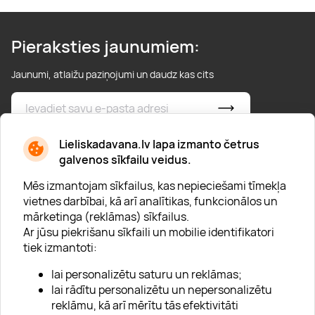
Pieraksties jaunumiem:
Jaunumi, atlaižu paziņojumi un daudz kas cits
* Esmu iepazinies/usies ar
privātuma politiku
Lieliskadavana.lv lapa izmanto četrus
galvenos sīkfailu veidus.
Mēs izmantojam sīkfailus, kas nepieciešami tīmekļa
vietnes darbībai, kā arī analītikas, funkcionālos un
mārketinga (reklāmas) sīkfailus.
Ar jūsu piekrišanu sīkfaili un mobilie identifikatori
Par "Lieliska dāvana"
tiek izmantoti:
Karjera
lai personalizētu saturu un reklāmas;
Blogs
lai rādītu personalizētu un nepersonalizētu
reklāmu, kā arī mērītu tās efektivitāti
Uzņēmumiem