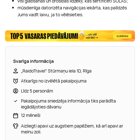
visi glābšanas un drošības līdzekļi, kas sertificēti SOLAS;
mūsdienīga datorizēta navigācijas iekārta, kas palīdzēs
Jums vadīt laivu, ja to vēlēsieties.
Svarīga informācija
„RaidoTravel” Stūrmaņu iela 1D, Rīga
Atkarīgs no izvēlētā pakalpojuma
Līdz 5 personām
Pakalpojuma sniedzēja informācija tiks parādīta
iegādājoties dāvanu
12 mēneši
Aizliegti apavi uz augstiem papēžiem, kā arī apavi ar
melnu zoli.