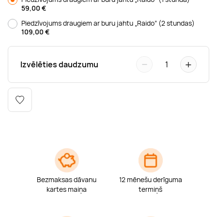
Boulderings
Citas ūdens izklaides
Mūzikas nodarbības
Tetovēšanas salons
59,00
€
Piedzīvojums draugiem ar buru jahtu „Raido” (2 stundas)
109,00
€
Kērlings
Vindsērfings
Deju nodarbības
Deguna un Nabas pīrsings
−
+
Izvēlēties daudzumu
1
Kikbokss
Kaitbords
Ausu caurduršana
Piedzīvojumu parki
Procedūras vīriešiem
Bezmaksas dāvanu
12 mēnešu derīguma
kartes maiņa
termiņš