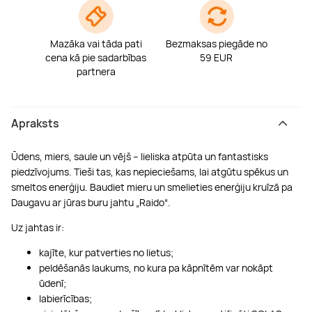
Mazāka vai tāda pati
Bezmaksas piegāde no
cena kā pie sadarbības
59 EUR
partnera
Apraksts
Ūdens, miers, saule un vējš – lieliska atpūta un fantastisks
piedzīvojums. Tieši tas, kas nepieciešams, lai atgūtu spēkus un
smeltos enerģiju. Baudiet mieru un smelieties enerģiju kruīzā pa
Daugavu ar jūras buru jahtu „Raido“.
Uz jahtas ir:
kajīte, kur patverties no lietus;
peldēšanās laukums, no kura pa kāpnītēm var nokāpt
ūdenī;
labierīcības;