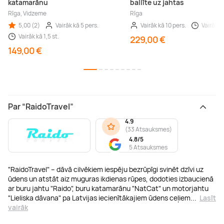
katamarānu
ballīte uz jahtas
Rīga, Vidzeme
Rīga
5,00 (2)
Vairāk kā 5 pers.
Vairāk kā 10 pers.
Vairāk kā
Vairāk kā 1,5 st.
229,00 €
149,00 €
Par “RaidoTravel”
4.9
(
33 Atsauksmes
)
4.8/5
5 Atsauksmes
"RaidoTravel" – dāvā cilvēkiem iespēju bezrūpīgi svinēt dzīvi uz
ūdens un atstāt aiz muguras ikdienas rūpes, dodoties izbaucienā
ar buru jahtu "Raido", buru katamarānu "NatCat" un motorjahtu
"Lieliska dāvana" pa Latvijas iecienītākajiem ūdens ceļiem
...
Lasīt
vairāk