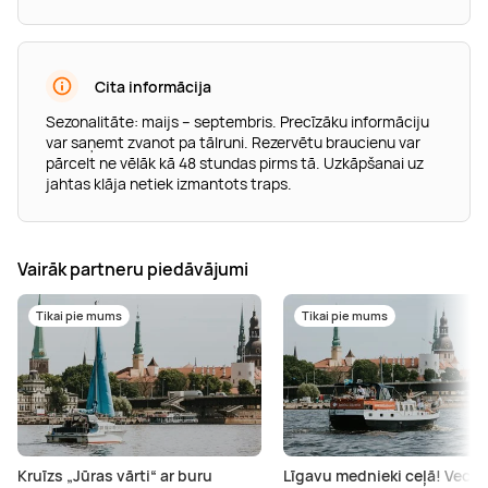
Cita informācija
Sezonalitāte: maijs – septembris. Precīzāku informāciju
var saņemt zvanot pa tālruni. Rezervētu braucienu var
pārcelt ne vēlāk kā 48 stundas pirms tā. Uzkāpšanai uz
jahtas klāja netiek izmantots traps.
Vairāk partneru piedāvājumi
Tikai pie mums
Tikai pie mums
Kruīzs „Jūras vārti“ ar buru
Līgavu mednieki ceļā! Vecp