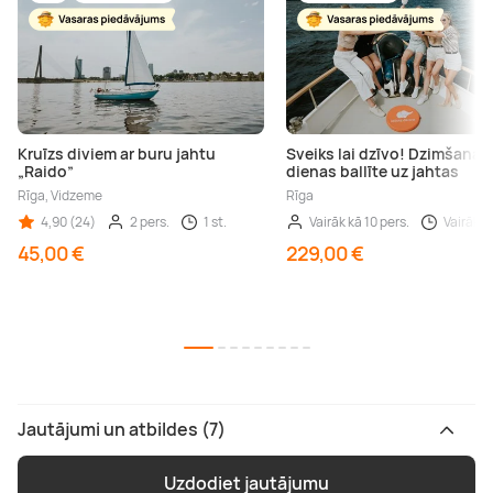
Kruīzs diviem ar buru jahtu
Sveiks lai dzīvo! Dzimšanas
„Raido”
dienas ballīte uz jahtas
Rīga, Vidzeme
Rīga
4,90 (24)
2 pers.
1 st.
Vairāk kā 10 pers.
Vairāk kā
45,00 €
229,00 €
Jautājumi un atbildes (7)
Uzdodiet jautājumu