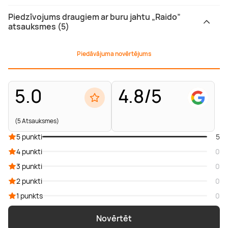
Piedzīvojums draugiem ar buru jahtu „Raido”
atsauksmes (5)
Piedāvājuma novērtējums
5.0
4.8/5
(5 Atsauksmes)
5 punkti
5
4 punkti
0
3 punkti
0
2 punkti
0
1 punkts
0
Novērtēt