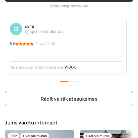
Atsauksmju noteikumi
Elvira
El
Apstiprināts lietotājs
5.0
· 2024-07-08
5
K
Vai šī atsauksme Jums noderēja?
0
0
V
Rādīt vairāk atsauksmes
Jums varētu interesēt
TOP
Tikai pie mums
Tikai pie mums