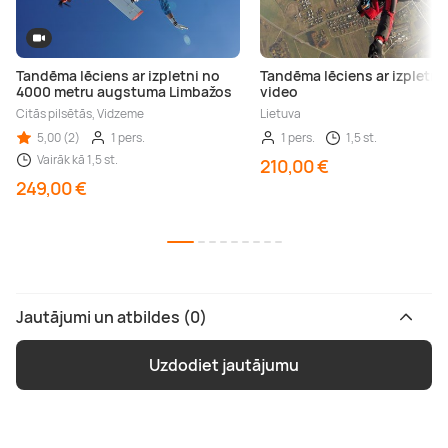
Tandēma lēciens ar izpletni no
Tandēma lēciens ar izpletni 
4000 metru augstuma Limbažos
video
Citās pilsētās, Vidzeme
Lietuva
5,00 (2)
1 pers.
1 pers.
1,5 st.
Vairāk kā 1,5 st.
210,00 €
249,00 €
Jautājumi un atbildes (0)
Uzdodiet jautājumu