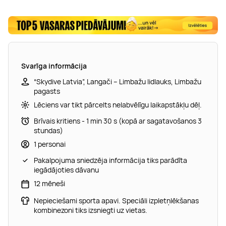
Svarīga informācija
“Skydive Latvia”, Langači – Limbažu lidlauks, Limbažu
pagasts
Lēciens var tikt pārcelts nelabvēlīgu laikapstākļu dēļ.
Brīvais kritiens - 1 min 30 s (kopā ar sagatavošanos 3
stundas)
1 personai
Pakalpojuma sniedzēja informācija tiks parādīta
iegādājoties dāvanu
12 mēneši
Nepieciešami sporta apavi. Speciāli izpletņlēkšanas
kombinezoni tiks izsniegti uz vietas.