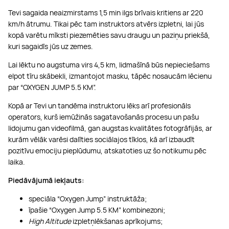
Tevi sagaida neaizmirstams 1,5 min ilgs brīvais kritiens ar 220
km/h ātrumu. Tikai pēc tam instruktors atvērs izpletni, lai jūs
kopā varētu mīksti piezemēties savu draugu un paziņu priekšā,
kuri sagaidīs jūs uz zemes.
Lai lēktu no augstuma virs 4,5 km, lidmašīnā būs nepieciešams
elpot tīru skābekli, izmantojot masku, tāpēc nosaucām lēcienu
par “OXYGEN JUMP 5.5 KM”.
Kopā ar Tevi un tandēma instruktoru lēks arī profesionāls
operators, kurš iemūžinās sagatavošanās procesu un pašu
lidojumu gan videofilmā, gan augstas kvalitātes fotogrāfijās, ar
kurām vēlāk varēsi dalīties sociālajos tīklos, kā arī izbaudīt
pozitīvu emociju pieplūdumu, atskatoties uz šo notikumu pēc
laika.
Piedāvājumā iekļauts:
speciāla “Oxygen Jump” instruktāža;
īpašie “Oxygen Jump 5.5 KM” kombinezoni;
High Altitude
izpletņlēkšanas aprīkojums;