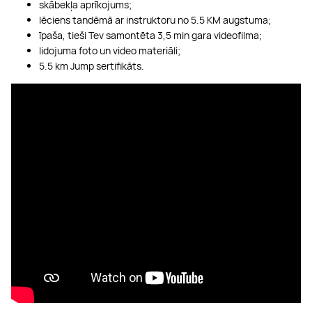
skābekļa aprīkojums;
lēciens tandēmā ar instruktoru no 5.5 KM augstuma;
īpaša, tieši Tev samontēta 3,5 min gara videofilma;
lidojuma foto un video materiāli;
5.5 km Jump sertifikāts.