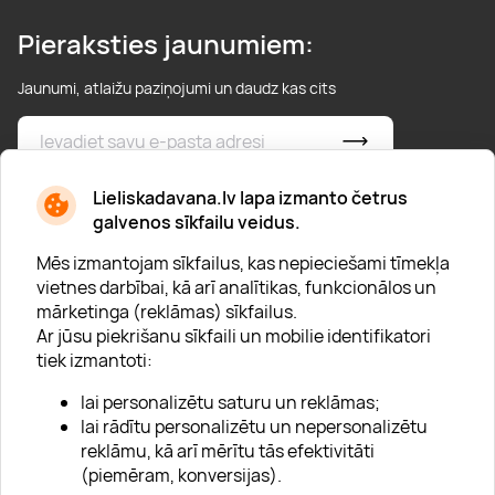
Pieraksties jaunumiem:
Jaunumi, atlaižu paziņojumi un daudz kas cits
* Esmu iepazinies/usies ar
privātuma politiku
Lieliskadavana.lv lapa izmanto četrus
galvenos sīkfailu veidus.
Mēs izmantojam sīkfailus, kas nepieciešami tīmekļa
vietnes darbībai, kā arī analītikas, funkcionālos un
mārketinga (reklāmas) sīkfailus.
Ar jūsu piekrišanu sīkfaili un mobilie identifikatori
Par "Lieliska dāvana"
tiek izmantoti:
Karjera
lai personalizētu saturu un reklāmas;
Blogs
lai rādītu personalizētu un nepersonalizētu
reklāmu, kā arī mērītu tās efektivitāti
Uzņēmumiem
(piemēram, konversijas).