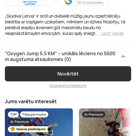
191 Atsauksmes
„Skydive Latvia” ir sirdī un dvēselē mūžīgi jaunu izpletņlēcēju
biedrība ar kopīgiem uzskatiem, mērķiem un dzīves filozofiju, tā
piedāvā iespēju ikvienam gūt maksimālu baudu no
neaprakstāmajām emocijām, kuras spēj sniegt
...
Lasīt vairāk
“Oxygen Jump 5.5 KM” – unikāls lēciens no 5500
m augstuma atsauksmes (0)
Novērtēt
Atsauksmju noteikumi
Jums varētu interesēt
TOP
Tikai pie mums
Premium
Premium