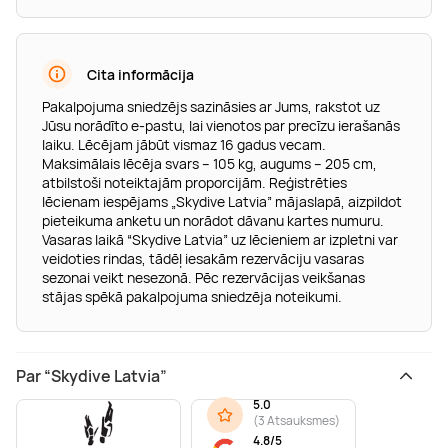
Cita informācija
Pakalpojuma sniedzējs sazināsies ar Jums, rakstot uz
Jūsu norādīto e-pastu, lai vienotos par precīzu ierašanās
laiku. Lēcējam jābūt vismaz 16 gadus vecam.
Maksimālais lēcēja svars – 105 kg, augums – 205 cm,
atbilstoši noteiktajām proporcijām. Reģistrēties
lēcienam iespējams „Skydive Latvia” mājaslapā, aizpildot
pieteikuma anketu un norādot dāvanu kartes numuru.
Vasaras laikā “Skydive Latvia” uz lēcieniem ar izpletni var
veidoties rindas, tādēļ iesakām rezervāciju vasaras
sezonai veikt nesezonā. Pēc rezervācijas veikšanas
stājas spēkā pakalpojuma sniedzēja noteikumi.
Par “Skydive Latvia”
5.0
(
3 Atsauksmes
)
4.8/5