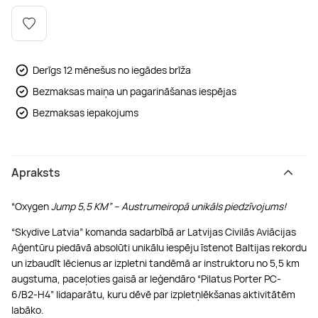
Boulderings
Citas ūdens izklaides
Mūzikas nodarbības
Tetovēšanas salons
Kērlings
Vindsērfings
Deju nodarbības
Deguna un Nabas pīrsings
Derīgs 12 mēnešus no iegādes brīža
Bezmaksas maiņa un pagarināšanas iespējas
Kikbokss
Kaitbords
Ausu caurduršana
Bezmaksas iepakojums
Piedzīvojumu parki
Procedūras vīriešiem
Apraksts
“Oxygen
Jump 5,5 KM” – Austrumeiropā unikāls piedzīvojums!
“Skydive Latvia” komanda sadarbībā ar Latvijas Civilās Aviācijas
Aģentūru piedāvā absolūti unikālu iespēju īstenot Baltijas rekordu
un izbaudīt lēcienus ar izpletni tandēmā ar instruktoru no 5,5 km
augstuma, paceļoties gaisā ar leģendāro “Pilatus Porter PC-
6/B2-H4” lidaparātu, kuru dēvē par izpletņlēkšanas aktivitātēm
labāko.