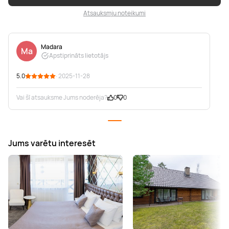
Atsauksmju noteikumi
Madara
Ma
Apstiprināts lietotājs
5.0
· 2025-11-28
Vai šī atsauksme Jums noderēja?
0
0
Jums varētu interesēt