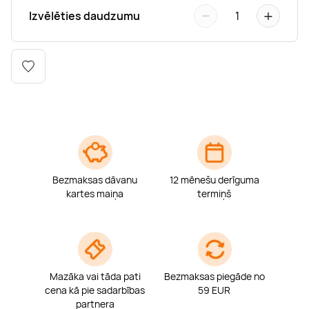
Boulderings
Citas ūdens izklaides
Mūzikas nodarbības
Tetovēšanas salons
−
+
Izvēlēties daudzumu
1
Kērlings
Vindsērfings
Deju nodarbības
Deguna un Nabas pīrsings
Kikbokss
Kaitbords
Ausu caurduršana
Piedzīvojumu parki
Procedūras vīriešiem
Bezmaksas dāvanu
12 mēnešu derīguma
kartes maiņa
termiņš
Mazāka vai tāda pati
Bezmaksas piegāde no
cena kā pie sadarbības
59 EUR
partnera