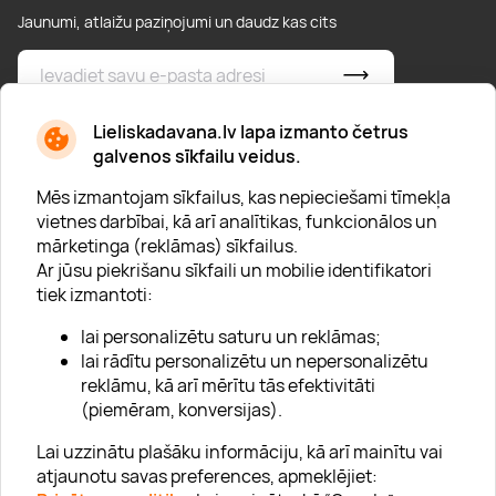
Jaunumi, atlaižu paziņojumi un daudz kas cits
* Esmu iepazinies/usies ar
privātuma politiku
Lieliskadavana.lv lapa izmanto četrus
galvenos sīkfailu veidus.
Mēs izmantojam sīkfailus, kas nepieciešami tīmekļa
vietnes darbībai, kā arī analītikas, funkcionālos un
mārketinga (reklāmas) sīkfailus.
Ar jūsu piekrišanu sīkfaili un mobilie identifikatori
Par "Lieliska dāvana"
tiek izmantoti:
Karjera
lai personalizētu saturu un reklāmas;
Blogs
lai rādītu personalizētu un nepersonalizētu
reklāmu, kā arī mērītu tās efektivitāti
Uzņēmumiem
(piemēram, konversijas).
Lojalitātes klubs 💸
Lai uzzinātu plašāku informāciju, kā arī mainītu vai
atjaunotu savas preferences, apmeklējiet: