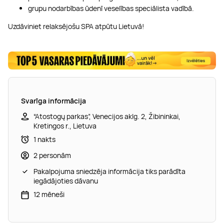
grupu nodarbības ūdenī veselības speciālista vadībā.
Uzdāviniet relaksējošu SPA atpūtu Lietuvā!
Svarīga informācija
“Atostogų parkas”, Venecijos aklg. 2, Žibininkai,
Kretingos r., Lietuva
1 nakts
2 personām
Pakalpojuma sniedzēja informācija tiks parādīta
iegādājoties dāvanu
12 mēneši