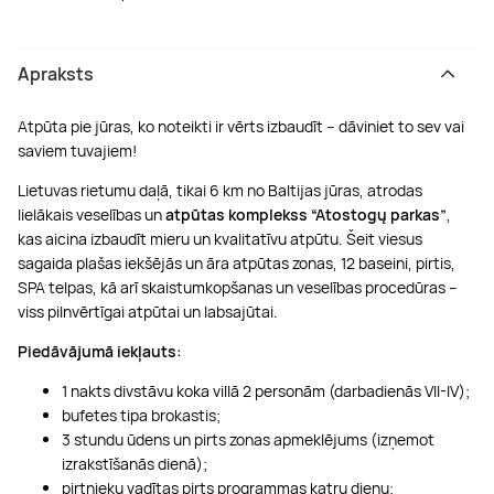
Apraksts
Atpūta pie jūras, ko noteikti ir vērts izbaudīt – dāviniet to sev vai
saviem tuvajiem!
Lietuvas rietumu daļā, tikai 6 km no Baltijas jūras, atrodas
lielākais veselības un
atpūtas komplekss “Atostogų parkas”
,
kas aicina izbaudīt mieru un kvalitatīvu atpūtu. Šeit viesus
sagaida plašas iekšējās un āra atpūtas zonas, 12 baseini, pirtis,
SPA telpas, kā arī skaistumkopšanas un veselības procedūras –
viss pilnvērtīgai atpūtai un labsajūtai.
Piedāvājumā iekļauts:
1 nakts divstāvu koka villā 2 personām (darbadienās VII-IV);
bufetes tipa brokastis;
3 stundu ūdens un pirts zonas apmeklējums (izņemot
izrakstīšanās dienā);
pirtnieku vadītas pirts programmas katru dienu;