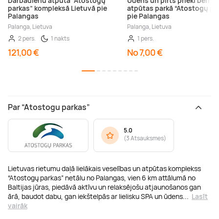
Darbadienu atpūta “Atostogų
Ūdens un pirts prieki bērni
parkas” kompleksā Lietuvā pie
atpūtas parkā “Atostogų pa
Palangas
pie Palangas
Palanga, Lietuva
Palanga, Lietuva
2 pers.
1 nakts
1 pers.
121,00 €
No 7,00 €
Par “Atostogu parkas”
5.0
(
3 Atsauksmes
)
Lietuvas rietumu daļā lielākais veselības un atpūtas komplekss
“Atostogų parkas” netālu no Palangas, vien 6 km attālumā no
Baltijas jūras, piedāvā aktīvu un relaksējošu atjaunošanos gan
ārā, baudot dabu, gan iekštelpās ar lielisku SPA un ūdens
...
Lasīt
vairāk