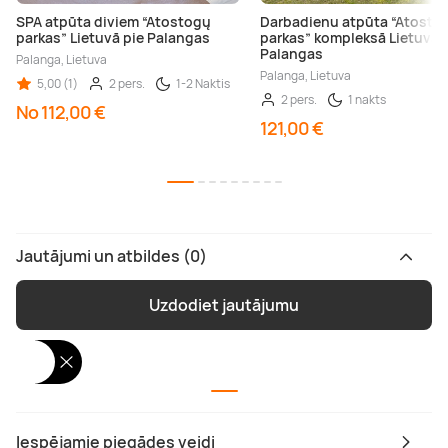
SPA atpūta diviem “Atostogų
Darbadienu atpūta “Atosto
parkas” Lietuvā pie Palangas
parkas” kompleksā Lietuvā 
Palangas
Palanga, Lietuva
Palanga, Lietuva
5,00 (1)
2 pers.
1-2 Naktis
2 pers.
1 nakts
No 112,00 €
121,00 €
Jautājumi un atbildes (0)
Uzdodiet jautājumu
Iespējamie piegādes veidi