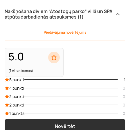
Nakšņošana diviem “Atostogų parko” villā un SPA
atpūta darbadienās atsauksmes (1)
Piedāvājuma novērtējums
5.0
(1 Atsauksmes)
5 punkti
1
4 punkti
0
3 punkti
0
2 punkti
0
1 punkts
0
Novērtēt