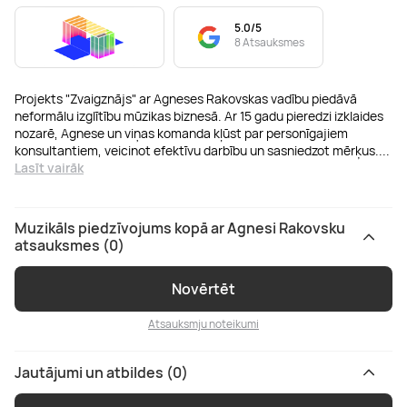
5.0/5
8 Atsauksmes
Projekts "Zvaigznājs" ar Agneses Rakovskas vadību piedāvā
neformālu izglītību mūzikas biznesā. Ar 15 gadu pieredzi izklaides
nozarē, Agnese un viņas komanda kļūst par personīgajiem
konsultantiem, veicinot efektīvu darbību un sasniedzot mērķus.
...
Lasīt vairāk
Muzikāls piedzīvojums kopā ar Agnesi Rakovsku
atsauksmes (0)
Novērtēt
Atsauksmju noteikumi
Jautājumi un atbildes (0)