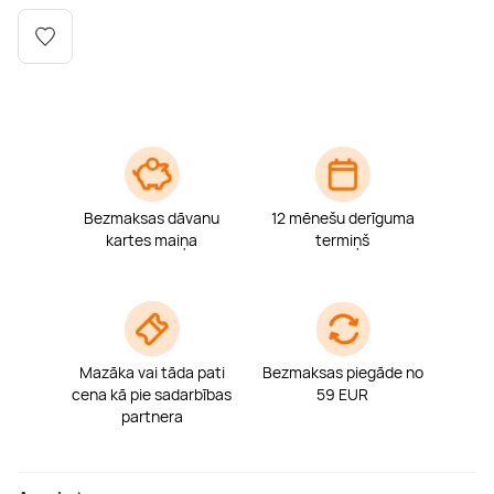
Boulderings
Citas ūdens izklaides
Mūzikas nodarbības
Tetovēšanas salons
Kērlings
Vindsērfings
Deju nodarbības
Deguna un Nabas pīrsings
Kikbokss
Kaitbords
Ausu caurduršana
Piedzīvojumu parki
Procedūras vīriešiem
Bezmaksas dāvanu
12 mēnešu derīguma
kartes maiņa
termiņš
Mazāka vai tāda pati
Bezmaksas piegāde no
cena kā pie sadarbības
59 EUR
partnera