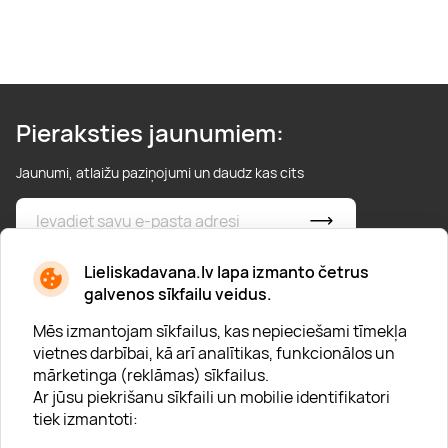
Pieraksties jaunumiem:
Jaunumi, atlaižu paziņojumi un daudz kas cits
* Esmu iepazinies/usies ar
privātuma politiku
Lieliskadavana.lv lapa izmanto četrus
galvenos sīkfailu veidus.
Mēs izmantojam sīkfailus, kas nepieciešami tīmekļa
vietnes darbībai, kā arī analītikas, funkcionālos un
mārketinga (reklāmas) sīkfailus.
Ar jūsu piekrišanu sīkfaili un mobilie identifikatori
Par "Lieliska dāvana"
tiek izmantoti:
Karjera