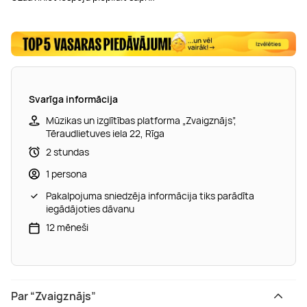
Svarīga informācija
Mūzikas un izglītības platforma „Zvaigznājs”,
Tēraudlietuves iela 22, Rīga
2 stundas
1 persona
Pakalpojuma sniedzēja informācija tiks parādīta
iegādājoties dāvanu
12 mēneši
Par “Zvaigznājs”