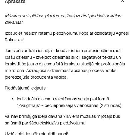
Apraksts
Mūzikas un izglītības platforma „Zvaigznājs” piedāvā unikālas
dāvanas!
Izbaudiet neaizmirstamu piedzīvojumu kopā ar dziedātāju Agnesi
Rakovsku!
Jums būs unikāla iespēja – kopā ar īstiem profesionāļiem radīt
īpašu dziesmu – izveidot dziesmas skici, sagatavot tekstu un
ierakstīt šo jauno dziesmu īstā ierakstu studijā pie profesionāla
mikrofona. Aizraujošais dziesmas tapšanas process notiks
pieredzējuša producenta vadībā.
Piedāvājumā iekļauts:
Individuāla dziesmu rakstīšanas sesija platformā
“Zvaigznājs” – pēc iepriekšējas vienošanās (2 stundas).
Vai nav brīnišķīga ideja dāvanai? Ikviens mūzikas mīļotājs būs
sajūsmā par šādu ekskluzīvu piedzīvojumu!
Uzdāviniet iespēju piepildīt sapni!