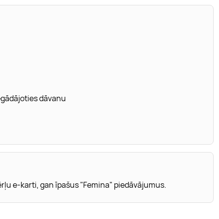
iegādājoties dāvanu
ērļu e-karti, gan īpašus "Femina" piedāvājumus.