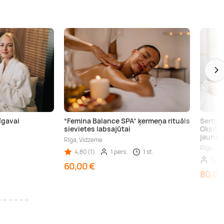
īgavai
“Femina Balance SPA” ķermeņa rituāls
Sertif
sievietes labsajūtai
Oksito
jauna
Rīga, Vidzeme
Rīga, Vi
4,80 (1)
1 pers.
1 st.
1 per
60,00 €
80,00