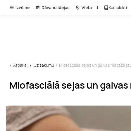
Izvēlne
Dāvanu idejas
Vieta
Komplekti
Atpakaļ
Uz sākumu
Miofasciālā sejas un galvas masāža jau
Miofasciālā sejas un galvas