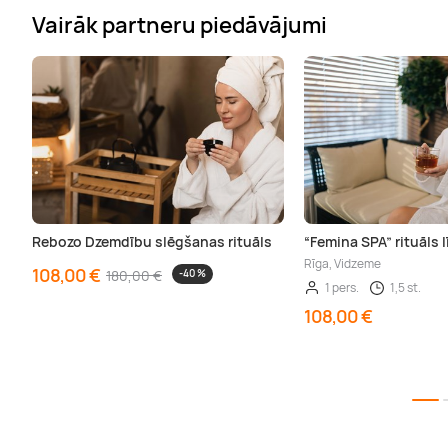
Vairāk partneru piedāvājumi
Rebozo Dzemdību slēgšanas rituāls
“Femina SPA” rituāls l
Rīga, Vidzeme
108,00 €
180,00 €
-40 %
1 pers.
1,5 st.
108,00 €