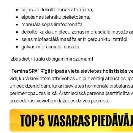
sejas un dekoltē zonas attīrīšana,
elpošanas tehniku pielietošana,
manuāla sejas limfodrenāža,
dekoltē, kakla un plecu zonas miofasciālā masāža ar 
sejas miofasciālā masāža ar trigerpunktu izstrādi,
galvas miofasciālā masāža.
Izbaudiet rituālu dabīgam mirdzumam!
“Femina SPA” Rīgā ir īpaša vieta sievietes holistiskās 
vidi, kurā sievietēm atbrīvoties un pilnvērtīgi atpūsties. Ī
un pēc dzemdībām, kā arī sievietes hormonālā disbalansa
perimenopauzes laikā. Ārstnieciskā persona (sertificēta 
procedūras sievietēm dažādos dzīves posmos.