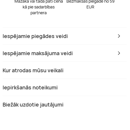
Mazāka vai tāda pati cena
Bezmaksas piegāde no 59
kā pie sadarbības
EUR
partnera
Iespējamie piegādes veidi
Iespējamie maksājuma veidi
Kur atrodas mūsu veikali
Iepirkšanās noteikumi
Biežāk uzdotie jautājumi