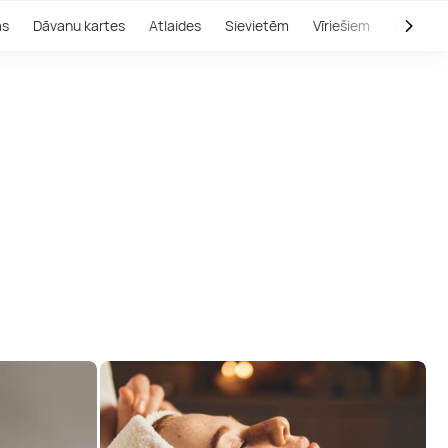
as
Dāvanu kartes
Atlaides
Sievietēm
Vīriešiem
Outlet