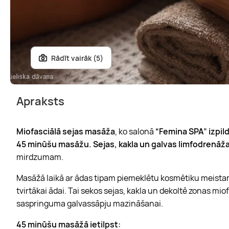
Rādīt vairāk (5)
Apraksts
Miofasciālā sejas masāža
, ko salonā
“Femina SPA” izpil
45 minūšu masāžu. Sejas, kakla un galvas limfodrenāž
mirdzumam.
Masāžā laikā ar ādas tipam piemeklētu kosmētiku meistar
tvirtākai ādai. Tai sekos sejas, kakla un dekoltē zonas mio
saspringuma galvassāpju mazināšanai.
45 minūšu masāžā ietilpst: