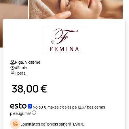
Rīga, Vidzeme
45 min
1 pers.
38,00
€
No 30 €, maksā 3 daļās pa 12,67 bez cenas
pieauguma!
Lojalitātes dalībnieki saņem
1,90 €