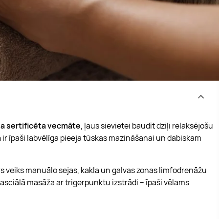
da sertificēta vecmāte
, ļaus sievietei baudīt dziļi relaksējošu
a
ir īpaši labvēlīga pieeja tūskas mazināšanai un dabiskam
s veiks manuālo sejas, kakla un galvas zonas limfodrenāžu
fasciālā masāža ar trigerpunktu izstrādi – īpaši vēlams