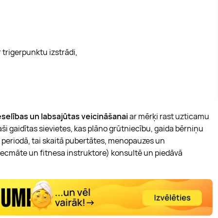
trigerpunktu izstrādi,
veselības un labsajūtas veicināšanai
ar mērķi rast uzticamu
paši gaidītas sievietes, kas plāno grūtniecību, gaida bērniņu
 periodā, tai skaitā pubertātes, menopauzes un
vecmāte un fitnesa instruktore) konsultē un piedāvā