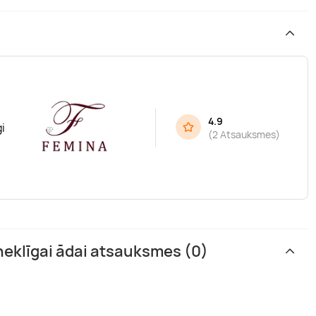
4.9
i
(
2 Atsauksmes
)
neklīgai ādai atsauksmes (0)