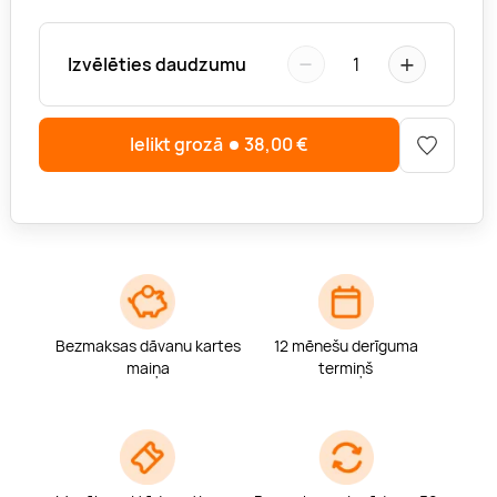
−
+
Izvēlēties daudzumu
1
Ielikt grozā
38,00
€
Bezmaksas dāvanu kartes
12 mēnešu derīguma
maiņa
termiņš