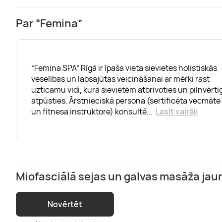
Par “Femina”
“Femina SPA” Rīgā ir īpaša vieta sievietes holistiskās
veselības un labsajūtas veicināšanai ar mērķi rast
uzticamu vidi, kurā sievietēm atbrīvoties un pilnvērtīg
atpūsties. Ārstnieciskā persona (sertificēta vecmāte
un fitnesa instruktore) konsultē
...
Lasīt vairāk
Miofasciālā sejas un galvas masāža jau
Novērtēt