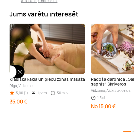
Atsauksmju noteikumi
Jums varētu interesēt
Klasiskā kakla un plecu zonas masāža
Radošā darbnīca „Ga
sapnis” Skrīveros
Rīga, Vidzeme
Vidzeme, Aizkraukle nov.
5,00 (1)
1 pers.
30 min.
1,5 st.
35,00 €
No 15,00 €