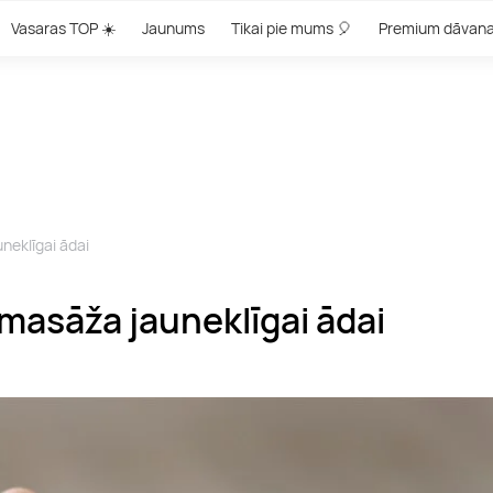
Vasaras TOP ☀️
Jaunums
Tikai pie mums 🎈
Premium dāvan
neklīgai ādai
 masāža jauneklīgai ādai