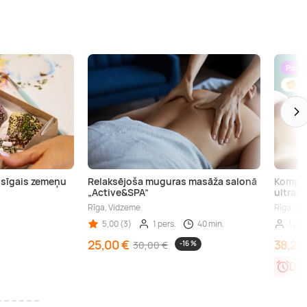
Paste
isīgais zemeņu
Relaksējoša muguras masāža salonā
Komple
„Active&SPA”
ultrask
Rīga, Vidzeme
Rīga, Vi
5,00 (3)
1 pers.
40 min.
1 per
25,00 €
38,25
30,00 €
-16 %
Der