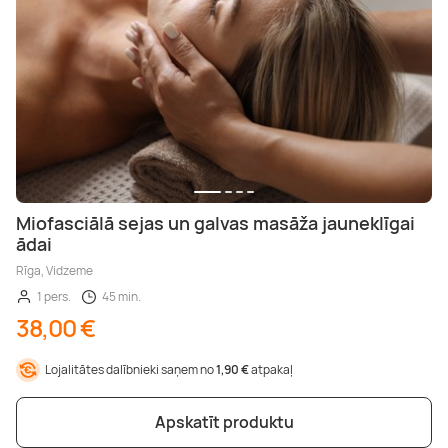
Miofasciālā sejas un galvas masāža jauneklīgai
ādai
Rīga, Vidzeme
1 pers.
45 min.
38,00 €
Lojalitātes dalībnieki saņem no
1,90 €
atpakaļ
Apskatīt produktu