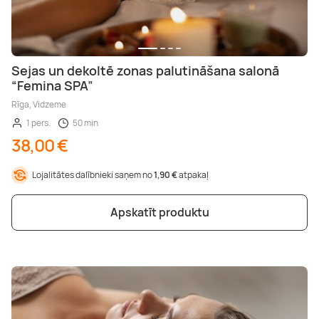
Sejas un dekoltē zonas palutināšana salonā
“Femina SPA”
Rīga, Vidzeme
1 pers.
50 min
38,00 €
Lojalitātes dalībnieki saņem no
1,90 €
atpakaļ
Apskatīt produktu