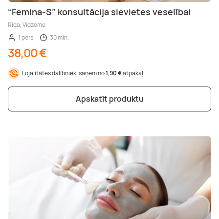
“Femina-S” konsultācija sievietes veselībai
Rīga, Vidzeme
1 pers.
30 min.
38,00 €
Lojalitātes dalībnieki saņem no
1,90 €
atpakaļ
Apskatīt produktu