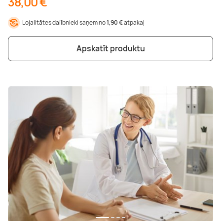
38,00 €
Lojalitātes dalībnieki saņem no
1,90 €
atpakaļ
Apskatīt produktu