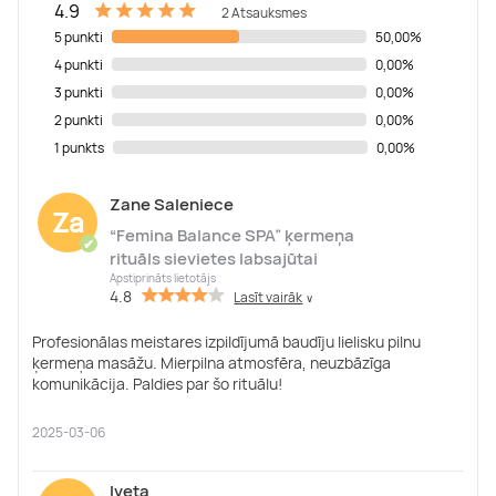
4.9
2 Atsauksmes
5 punkti
50,00%
4 punkti
0,00%
3 punkti
0,00%
2 punkti
0,00%
1 punkts
0,00%
Zane Saleniece
Za
“Femina Balance SPA” ķermeņa
✔
rituāls sievietes labsajūtai
Apstiprināts lietotājs
4.8
Lasīt vairāk
∨
Profesionālas meistares izpildījumā baudīju lielisku pilnu
ķermeņa masāžu. Mierpilna atmosfēra, neuzbāzīga
komunikācija. Paldies par šo rituālu!
2025-03-06
Iveta