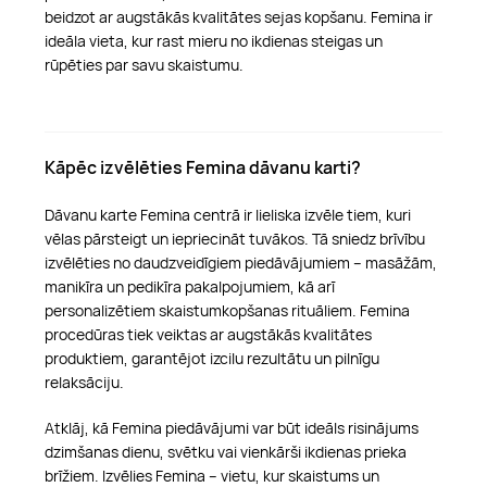
beidzot ar augstākās kvalitātes sejas kopšanu. Femina ir
ideāla vieta, kur rast mieru no ikdienas steigas un
rūpēties par savu skaistumu.
Kāpēc izvēlēties Femina dāvanu karti?
Dāvanu karte Femina centrā ir lieliska izvēle tiem, kuri
vēlas pārsteigt un iepriecināt tuvākos. Tā sniedz brīvību
izvēlēties no daudzveidīgiem piedāvājumiem – masāžām,
manikīra un pedikīra pakalpojumiem, kā arī
personalizētiem skaistumkopšanas rituāliem. Femina
procedūras tiek veiktas ar augstākās kvalitātes
produktiem, garantējot izcilu rezultātu un pilnīgu
relaksāciju.
Atklāj, kā Femina piedāvājumi var būt ideāls risinājums
dzimšanas dienu, svētku vai vienkārši ikdienas prieka
brīžiem. Izvēlies Femina – vietu, kur skaistums un