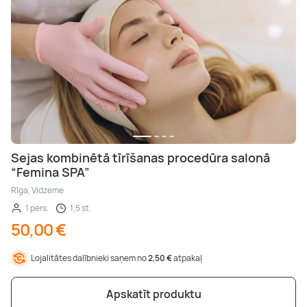
Sejas kombinētā tīrīšanas procedūra salonā
“Femina SPA”
Rīga, Vidzeme
1 pers.
1,5 st.
50,00 €
Lojalitātes dalībnieki saņem no
2,50 €
atpakaļ
Apskatīt produktu