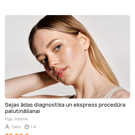
Sejas ādas diagnostika un ekspress procedūra
palutināšanai
Rīga, Vidzeme
1 pers.
1 st.