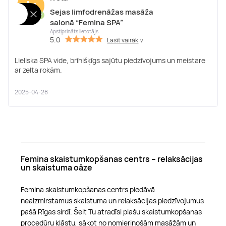
Iv
Sejas limfodrenāžas masāža
✔
salonā “Femina SPA”
Apstiprināts lietotājs
5.0
Lasīt vairāk
∨
Lieliska SPA vide, brīnišķīgs sajūtu piedzīvojums un meistare
ar zelta rokām.
2025-04-28
Femina skaistumkopšanas centrs – relaksācijas
un skaistuma oāze
Femina skaistumkopšanas centrs piedāvā
neaizmirstamus skaistuma un relaksācijas piedzīvojumus
pašā Rīgas sirdī. Šeit Tu atradīsi plašu skaistumkopšanas
procedūru klāstu, sākot no nomierinošām masāžām un