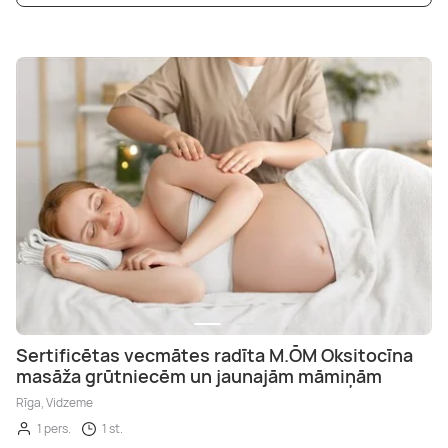
Sertificētas vecmātes radīta M.ŌM Oksitocīna
masāža grūtniecēm un jaunajām māmiņām
Rīga, Vidzeme
1 pers.
1 st.