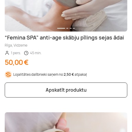
“Femina SPA” anti-age skābju pīlings sejas ādai
Rīga, Vidzeme
1 pers.
45 min.
50,00 €
Lojalitātes dalībnieki saņem no
2,50 €
atpakaļ
Apskatīt produktu