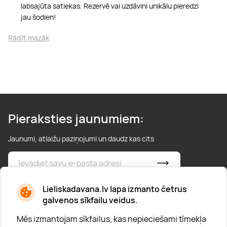
labsajūta satiekas. Rezervē vai uzdāvini unikālu pieredzi
jau šodien!
Rādīt mazāk
Pieraksties jaunumiem:
Jaunumi, atlaižu paziņojumi un daudz kas cits
* Esmu iepazinies/usies ar
privātuma politiku
Lieliskadavana.lv lapa izmanto četrus
galvenos sīkfailu veidus.
Mēs izmantojam sīkfailus, kas nepieciešami tīmekļa