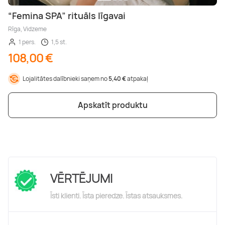
“Femina SPA” rituāls līgavai
Rīga, Vidzeme
1 pers.
1,5 st.
108,00 €
Lojalitātes dalībnieki saņem no
5,40 €
atpakaļ
Apskatīt produktu
VĒRTĒJUMI
Īsti klienti. Īsta pieredze. Īstas atsauksmes.