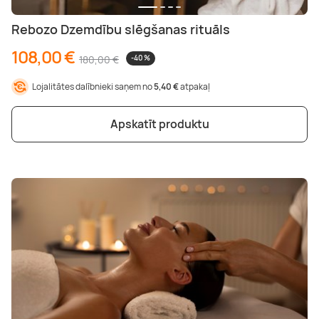
Rebozo Dzemdību slēgšanas rituāls
108,00 €
180,00 €
-40 %
Lojalitātes dalībnieki saņem no
5,40 €
atpakaļ
Apskatīt produktu