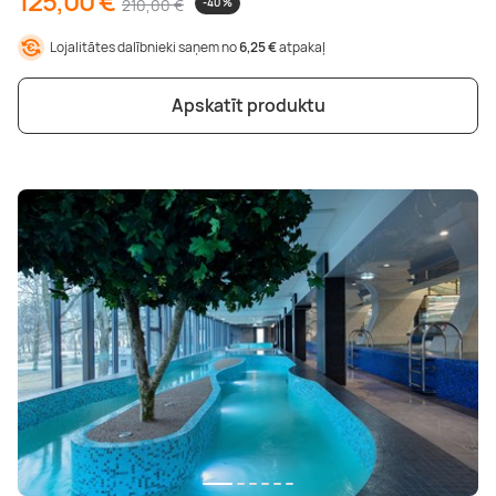
125,00 €
210,00 €
-40 %
Lojalitātes dalībnieki saņem no
6,25 €
atpakaļ
Apskatīt produktu