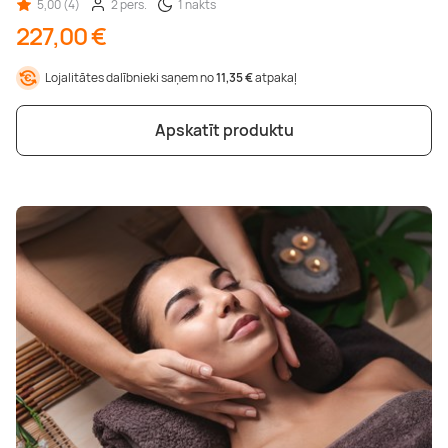
5,00 (4)
2 pers.
1 nakts
227,00 €
Lojalitātes dalībnieki saņem no
11,35 €
atpakaļ
Apskatīt produktu