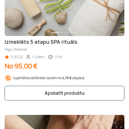
Izmeklēts 5 etapu SPA rituāls
Rīga, Vidzeme
5,00 (2)
1-2 pers.
1,5 st.
No 95,00 €
Lojalitātes dalībnieki saņem no
4,75 €
atpakaļ
Apskatīt produktu