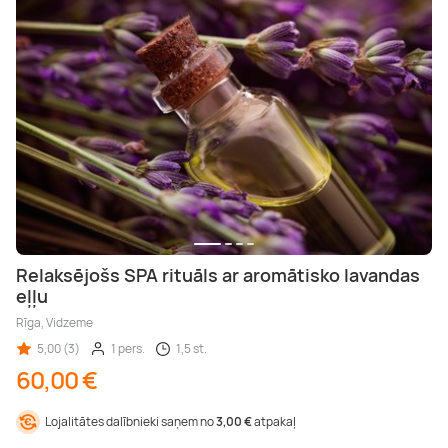
Relaksējošs SPA rituāls ar aromātisko lavandas
eļļu
Rīga, Vidzeme
5,00 (3)
1 pers.
1,5 st.
60,00 €
Lojalitātes dalībnieki saņem no
3,00 €
atpakaļ