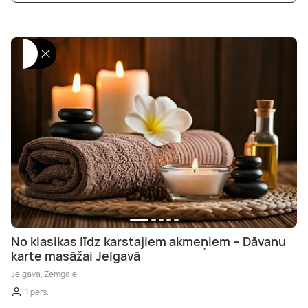
No klasikas līdz karstajiem akmeņiem – Dāvanu
karte masāžai Jelgavā
Jelgava, Zemgale
1 pers.