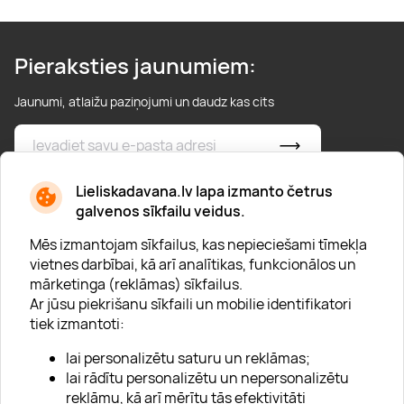
Pieraksties jaunumiem:
Jaunumi, atlaižu paziņojumi un daudz kas cits
* Esmu iepazinies/usies ar
privātuma politiku
Lieliskadavana.lv lapa izmanto četrus
galvenos sīkfailu veidus.
Mēs izmantojam sīkfailus, kas nepieciešami tīmekļa
vietnes darbībai, kā arī analītikas, funkcionālos un
mārketinga (reklāmas) sīkfailus.
Ar jūsu piekrišanu sīkfaili un mobilie identifikatori
Par "Lieliska dāvana"
tiek izmantoti:
Karjera
lai personalizētu saturu un reklāmas;
Blogs
lai rādītu personalizētu un nepersonalizētu
reklāmu, kā arī mērītu tās efektivitāti