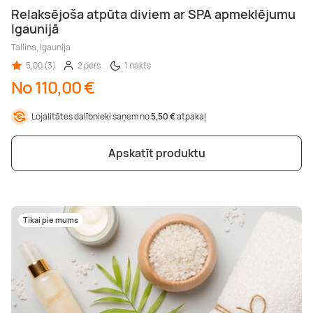
Relaksējoša atpūta diviem ar SPA apmeklējumu
Igaunijā
Tallina, Igaunija
5,00 (3)
2 pers.
1 nakts
No 110,00 €
Lojalitātes dalībnieki saņem no
5,50 €
atpakaļ
Apskatīt produktu
Tikai pie mums