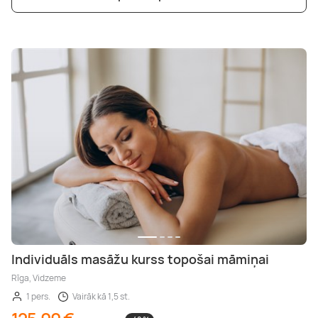
Individuāls masāžu kurss topošai māmiņai
Rīga, Vidzeme
1 pers.
Vairāk kā 1,5 st.