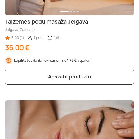
Taizemes pēdu masāža Jelgavā
Jelgava, Zemgale
5,00 (1)
1 pers.
1 st.
35,00 €
Lojalitātes dalībnieki saņem no
1,75 €
atpakaļ
Apskatīt produktu