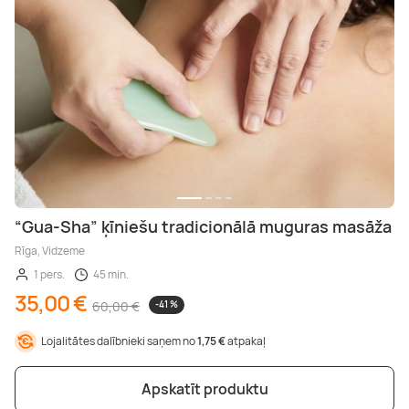
“Gua-Sha” ķīniešu tradicionālā muguras masāža
Rīga, Vidzeme
1 pers.
45 min.
35,00 €
60,00 €
-41 %
Lojalitātes dalībnieki saņem no
1,75 €
atpakaļ
Apskatīt produktu