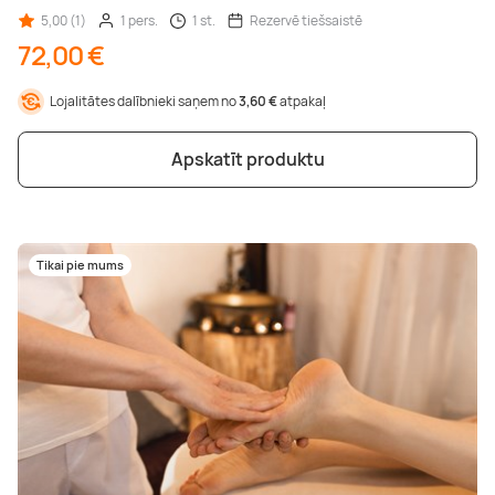
5,00 (1)
1 pers.
1 st.
Rezervē tiešsaistē
72,00 €
Lojalitātes dalībnieki saņem no
3,60 €
atpakaļ
Apskatīt produktu
Tikai pie mums