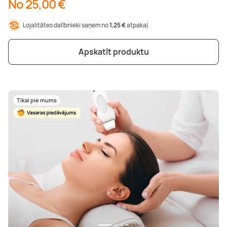
No 25,00 €
Lojalitātes dalībnieki saņem no
1,25 €
atpakaļ
Apskatīt produktu
Tikai pie mums