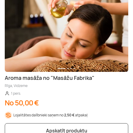
Aroma masāža no "Masāžu Fabrika"
Rīga, Vidzeme
1 pers.
No 50,00 €
Lojalitātes dalībnieki saņem no
2,50 €
atpakaļ
Apskatīt produktu