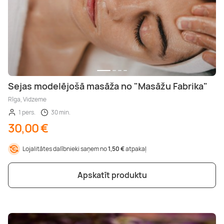
Sejas modelējošā masāža no "Masāžu Fabrika"
Rīga, Vidzeme
1 pers.
30 min.
30,00 €
Lojalitātes dalībnieki saņem no
1,50 €
atpakaļ
Apskatīt produktu