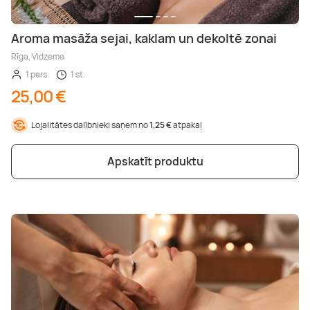
Aroma masāža sejai, kaklam un dekoltē zonai
Rīga, Vidzeme
1 pers.
1 st.
25,00 €
Lojalitātes dalībnieki saņem no
1,25 €
atpakaļ
Apskatīt produktu