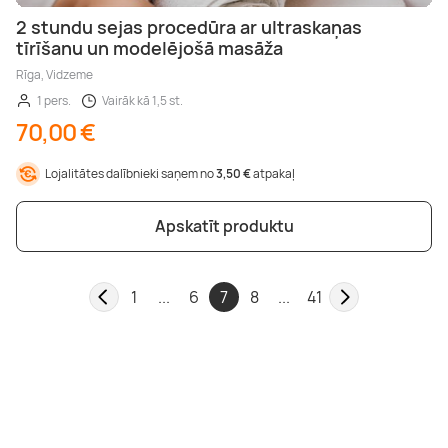
2 stundu sejas procedūra ar ultraskaņas
tīrīšanu un modelējošā masāža
Rīga, Vidzeme
1 pers.
Vairāk kā 1,5 st.
70,00 €
Lojalitātes dalībnieki saņem no
3,50 €
atpakaļ
Apskatīt produktu
1
...
6
7
8
...
41