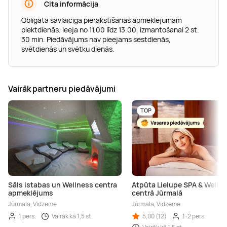
Cita informācija
Obligāta savlaicīga pierakstīšanās apmeklējumam
piektdienās. Ieeja no 11.00 līdz 13.00, izmantošanai 2 st.
30 min. Piedāvājums nav pieejams sestdienās,
svētdienās un svētku dienās.
Vairāk partneru piedāvājumi
TOP
Sāls istabas un Wellness centra
Atpūta Lielupe SPA & Welln
apmeklējums
centrā Jūrmalā
Jūrmala, Vidzeme
Jūrmala, Vidzeme
1 pers.
Vairāk kā 1,5 st.
5,00 (12)
1-2 pers.