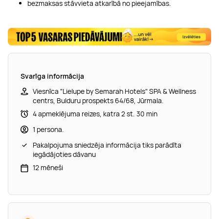
bezmaksas stāvvieta atkarībā no pieejamības.
Svarīga informācija
Viesnīca "Lielupe by Semarah Hotels" SPA & Wellness
centrs, Bulduru prospekts 64/68, Jūrmala.
4 apmeklējuma reizes, katra 2 st. 30 min
1 persona.
Pakalpojuma sniedzēja informācija tiks parādīta
iegādājoties dāvanu
12 mēneši