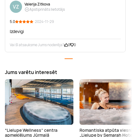
Valerija Zitkova
VZ
Apstiprināts lietotājs
5.0
· 2024-11-29
Izdevigi
Vai šī atsauksme Jums noderēja?
0
0
Jums varētu interesēt
“Lielupe Wellness” centra
Romantiska atpūta viesnīc
apmeklējums Jūrmalā
„Lielupe by Semarah Hotels