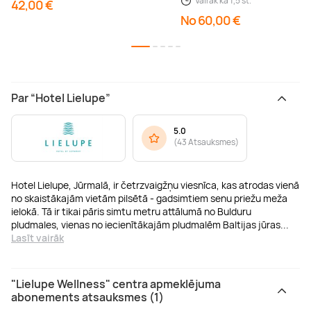
Vairāk kā 1,5 st.
42,00 €
No 60,00 €
Par “Hotel Lielupe”
5.0
(
43 Atsauksmes
)
Hotel Lielupe, Jūrmalā, ir četrzvaigžņu viesnīca, kas atrodas vienā
no skaistākajām vietām pilsētā - gadsimtiem senu priežu meža
ielokā. Tā ir tikai pāris simtu metru attālumā no Bulduru
pludmales, vienas no iecienītākajām pludmalēm Baltijas jūras
...
Lasīt vairāk
"Lielupe Wellness" centra apmeklējuma
abonements atsauksmes (1)