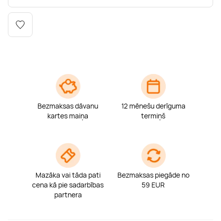
Boulderings
Citas ūdens izklaides
Mūzikas nodarbības
Tetovēšanas salons
Kērlings
Vindsērfings
Deju nodarbības
Deguna un Nabas pīrsings
Kikbokss
Kaitbords
Ausu caurduršana
Piedzīvojumu parki
Procedūras vīriešiem
Bezmaksas dāvanu
12 mēnešu derīguma
kartes maiņa
termiņš
Mazāka vai tāda pati
Bezmaksas piegāde no
cena kā pie sadarbības
59 EUR
partnera