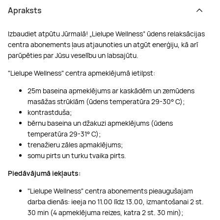
Apraksts
Izbaudiet atpūtu Jūrmalā! „Lielupe Wellness” ūdens relaksācijas
centra abonements ļaus atjaunoties un atgūt enerģiju, kā arī
parūpēties par Jūsu veselību un labsajūtu.
"Lielupe Wellness" centra apmeklējumā ietilpst:
25m baseina apmeklējums ar kaskādēm un zemūdens
masāžas strūklām (ūdens temperatūra 29-30° C);
kontrastduša;
bērnu baseina un džakuzi apmeklējums (ūdens
temperatūra 29-31° C);
trenažieru zāles apmaklējums;
somu pirts un turku tvaika pirts.
Piedāvājumā iekļauts:
"Lielupe Wellness" centra abonements pieaugušajam
darba dienās: ieeja no 11.00 līdz 13.00, izmantošanai 2 st.
30 min (4 apmeklējuma reizes, katra 2 st. 30 min);