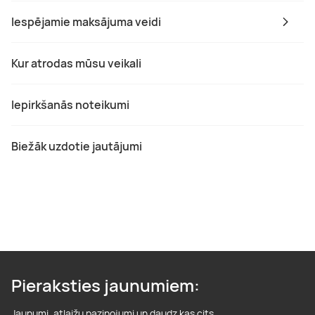
Iespējamie maksājuma veidi
Kur atrodas mūsu veikali
Iepirkšanās noteikumi
Biežāk uzdotie jautājumi
Pieraksties jaunumiem:
Jaunumi, atlaižu paziņojumi un daudz kas cits