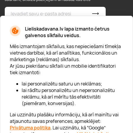
* Esmu iepazinies/usies ar
privātuma politiku
Lieliskadavana.lv lapa izmanto četrus
galvenos sīkfailu veidus.
Mēs izmantojam sīkfailus, kas nepieciešami tīmekļa
vietnes darbībai, kā arī analītikas, funkcionālos un
mārketinga (reklāmas) sīkfailus.
Ar jūsu piekrišanu sīkfaili un mobilie identifikatori
Par "Lieliska dāvana"
tiek izmantoti:
Karjera
lai personalizētu saturu un reklāmas;
Blogs
lai rādītu personalizētu un nepersonalizētu
reklāmu, kā arī mērītu tās efektivitāti
Uzņēmumiem
(piemēram, konversijas).
Lojalitātes klubs 💸
Lai uzzinātu plašāku informāciju, kā arī mainītu vai
atjaunotu savas preferences, apmeklējiet:
Privātuma politika
. Lai uzzinātu, kā “Google”
Palīdzība