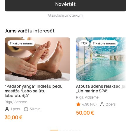
Novērtēt
Atsauksmju noteikumi
Jums varētu interesēt
Tikai pie mums
TOP
Tikai pie mums
“Padabhyanga” indiešu pēdu
Atpūta ūdens relaksācijas 
masāža “Labo sajūtu
„Unimarine SPA“
laboratorijā”
Rīga, Vidzeme
Rīga, Vidzeme
4,90 (46)
2 pers.
1 pers.
30 min.
50,00 €
30,00 €