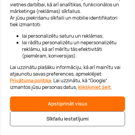
vietnes darbībai, kā arī analītikas, funkcionālos un
mārketinga (reklāmas) sīkfailus.
Ar jūsu piekrišanu sīkfaili un mobilie identifikatori
Par "Lieliska dāvana"
tiek izmantoti:
Karjera
lai personalizētu saturu un reklāmas;
Blogs
lai rādītu personalizētu un nepersonalizētu
reklāmu, kā arī mērītu tās efektivitāti
Uzņēmumiem
(piemēram, konversijas).
Lojalitātes klubs 💸
Lai uzzinātu plašāku informāciju, kā arī mainītu vai
atjaunotu savas preferences, apmeklējiet:
Privātuma politika
. Lai uzzinātu, kā “Google”
Palīdzība
izmantos jūsu personas datus,
klikšķiniet šeit
.
“GERA DOVANA” GRUPA
Apstiprināt visus
Sīkfailu iestatījumi
|
|
© 2026 SIA Lieliska dāvana
info@lieliskadavana.lv
+371 6601 8025
Privātuma politika
|
Mājas lapas karte