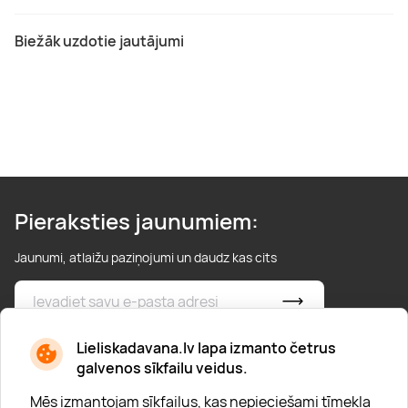
Biežāk uzdotie jautājumi
Pieraksties jaunumiem:
Jaunumi, atlaižu paziņojumi un daudz kas cits
* Esmu iepazinies/usies ar
privātuma politiku
Lieliskadavana.lv lapa izmanto četrus
galvenos sīkfailu veidus.
Mēs izmantojam sīkfailus, kas nepieciešami tīmekļa