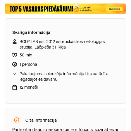
Svarīga informācija
BODY LAB est.2012 estētiskās kosmetoloģijas
studija, Lāčplēša 31, Rīga
30 min
1 persona
Pakalpojuma sniedzēja informācija tiks parādīta
iegādājoties dāvanu
12 mēneši
Cita informācija
Par kontrindikāciju ierobežojumiem, lūgums, sazināties ar