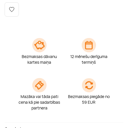
Boulderings
Citas ūdens izklaides
Mūzikas nodarbības
Tetovēšanas salons
Kērlings
Vindsērfings
Deju nodarbības
Deguna un Nabas pīrsings
Kikbokss
Kaitbords
Ausu caurduršana
Piedzīvojumu parki
Procedūras vīriešiem
Bezmaksas dāvanu
12 mēnešu derīguma
kartes maiņa
termiņš
Mazāka vai tāda pati
Bezmaksas piegāde no
cena kā pie sadarbības
59 EUR
partnera