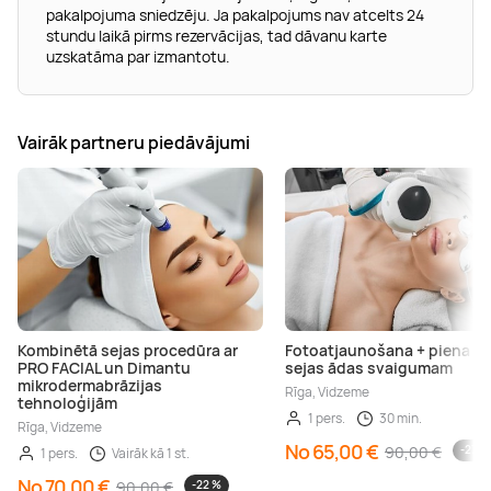
pakalpojuma sniedzēju. Ja pakalpojums nav atcelts 24
stundu laikā pirms rezervācijas, tad dāvanu karte
uzskatāma par izmantotu.
Vairāk partneru piedāvājumi
Kombinētā sejas procedūra ar
Fotoatjaunošana + piena pī
PRO FACIAL un Dimantu
sejas ādas svaigumam
mikrodermabrāzijas
Rīga, Vidzeme
tehnoloģijām
1 pers.
30 min.
Rīga, Vidzeme
No 65,00 €
90,00 €
-27 %
1 pers.
Vairāk kā 1 st.
No 70,00 €
90,00 €
-22 %