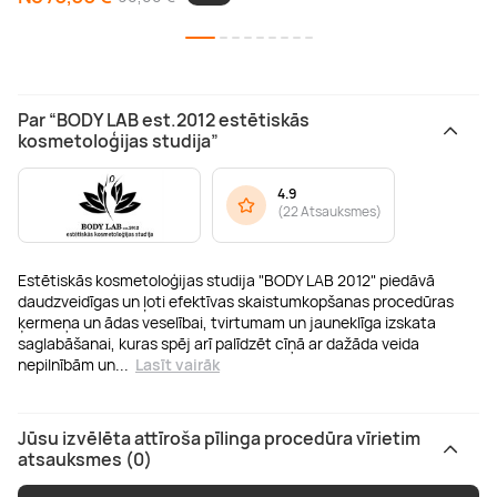
Par “BODY LAB est.2012 estētiskās
kosmetoloģijas studija”
4.9
(
22 Atsauksmes
)
Estētiskās kosmetoloģijas studija "BODY LAB 2012" piedāvā
daudzveidīgas un ļoti efektīvas skaistumkopšanas procedūras
ķermeņa un ādas veselībai, tvirtumam un jauneklīga izskata
saglabāšanai, kuras spēj arī palīdzēt cīņā ar dažāda veida
nepilnībām un
...
Lasīt vairāk
Jūsu izvēlēta attīroša pīlinga procedūra vīrietim
atsauksmes (0)