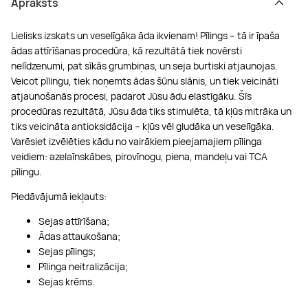
Apraksts
Lielisks izskats un veselīgāka āda ikvienam! Pīlings – tā ir īpaša
ādas attīrīšanas procedūra, kā rezultātā tiek novērsti
nelīdzenumi, pat sīkās grumbiņas, un seja burtiski atjaunojas.
Veicot pīlingu, tiek noņemts ādas šūnu slānis, un tiek veicināti
atjaunošanās procesi, padarot Jūsu ādu elastīgāku. Šīs
procedūras rezultātā, Jūsu āda tiks stimulēta, tā kļūs mitrāka un
tiks veicināta antioksidācija – kļūs vēl gludāka un veselīgāka.
Varēsiet izvēlēties kādu no vairākiem pieejamajiem pīlinga
veidiem: azelaīnskābes, pirovīnogu, piena, mandeļu vai TCA
pīlingu.
Piedāvājumā iekļauts:
Sejas attīrīšana;
Ādas attaukošana;
Sejas pīlings;
Pīlinga neitralizācija;
Sejas krēms.