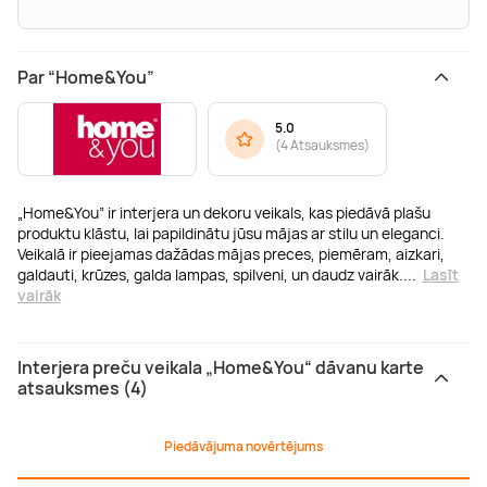
Par “Home&You”
5.0
(
4 Atsauksmes
)
„Home&You” ir interjera un dekoru veikals, kas piedāvā plašu
produktu klāstu, lai papildinātu jūsu mājas ar stilu un eleganci.
Veikalā ir pieejamas dažādas mājas preces, piemēram, aizkari,
galdauti, krūzes, galda lampas, spilveni, un daudz vairāk.
...
Lasīt
vairāk
Interjera preču veikala „Home&You“ dāvanu karte
atsauksmes (4)
Piedāvājuma novērtējums