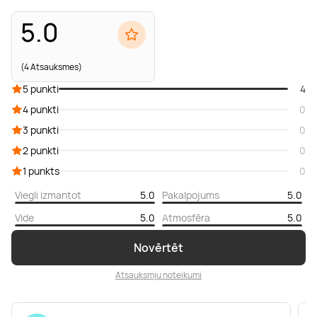
5.0
(4 Atsauksmes)
5 punkti
4
4 punkti
0
3 punkti
0
2 punkti
0
1 punkts
0
Viegli izmantot
5.0
Pakalpojums
5.0
Vide
5.0
Atmosfēra
5.0
Novērtēt
Atsauksmju noteikumi