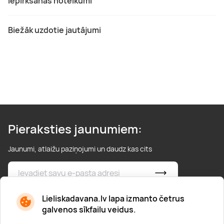
Iepirkšanās noteikumi
Biežāk uzdotie jautājumi
Pieraksties jaunumiem:
Jaunumi, atlaižu paziņojumi un daudz kas cits
* Esmu iepazinies/usies ar
privātuma politiku
Lieliskadavana.lv lapa izmanto četrus
galvenos sīkfailu veidus.