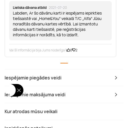
Lieliska dāvana atbild
· 2021-07-20
Labdien, Ar šo dāvānu karti ir iespējams iepirkties
tiešsaistē vai „Home&You“ veikalā T/C „Alfa“ Jūsu
noradītās dāvanu kartes vērtībā. Lai izmantotu
dāvanu karti tiešsaistē, pie reģistrācijas
informācijas ir norādīts, kā to izdarīt.
Vai šī informācija bija Jums noderīga?
0
2
Iespējamie piegādes veidi
Iespējamie maksājuma veidi
Kur atrodas mūsu veikali