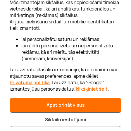
Mēs izmantojam sīkfailus, kas nepieciešami tīmekļa
vietnes darbībai, kā arī analītikas, funkcionālos un
mārketinga (reklāmas) sīkfailus.
Ar jūsu piekrišanu sīkfaili un mobilie identifikatori
Par "Lieliska dāvana"
tiek izmantoti:
Karjera
lai personalizētu saturu un reklāmas;
Blogs
lai rādītu personalizētu un nepersonalizētu
reklāmu, kā arī mērītu tās efektivitāti
Uzņēmumiem
(piemēram, konversijas).
Lojalitātes klubs 💸
Lai uzzinātu plašāku informāciju, kā arī mainītu vai
atjaunotu savas preferences, apmeklējiet:
Privātuma politika
. Lai uzzinātu, kā “Google”
Palīdzība
izmantos jūsu personas datus,
klikšķiniet šeit
.
“GERA DOVANA” GRUPA
Apstiprināt visus
Sīkfailu iestatījumi
|
|
© 2026 SIA Lieliska dāvana
info@lieliskadavana.lv
+371 6601 8025
Privātuma politika
|
Mājas lapas karte