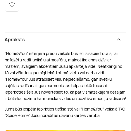
Boulderings
Citas ūdens izklaides
Mūzikas nodarbības
Tetovēšanas salons
Kērlings
Vindsērfings
Deju nodarbības
Deguna un Nabas pīrsings
Kikbokss
Kaitbords
Ausu caurduršana
Apraksts
"Home&You" interjera preču veikals būs izcils sabiedrotais, lai
Piedzīvojumu parki
Procedūras vīriešiem
palīdzētu radīt unikālu atmosfēru, mainot ikdienas dzīvi ar
maziem, svaigiem akcentiem Jūsu apkārtējā vidē. Neatkarīgi no
tā vai vēlaties gaumīgi iekārtot mājvietu vai darba vidi –
"Home&You" Jūs atradīsiet visu nepieciešamo, gan svētku
sajūtas radīšanai, gan harmoniskas telpas iekārtošanai.
Iepērkoties šeit Jūs novērtēsiet to, ka pat vismazākajām detaļām
ir būtiska nozīme harmoniskas vides un pozitīvu emociju radīšanā!
Jums būs iespēja iepirkties tiešsaistē vai "Home&You" veikalā T/C
"Spice Home" Jūsu noradītās dāvanu kartes vērtībā.