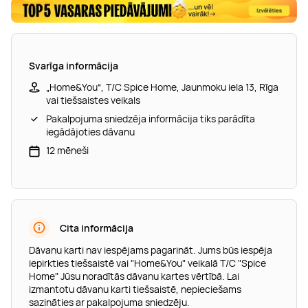
Svarīga informācija
„Home&You“, T/C Spice Home, Jaunmoku iela 13, Rīga
vai tiešsaistes veikals
Pakalpojuma sniedzēja informācija tiks parādīta
iegādājoties dāvanu
12 mēneši
Cita informācija
Dāvanu karti nav iespējams pagarināt. Jums būs iespēja
iepirkties tiešsaistē vai "Home&You" veikalā T/C "Spice
Home" Jūsu noradītās dāvanu kartes vērtībā. Lai
izmantotu dāvanu karti tiešsaistē, nepieciešams
sazināties ar pakalpojuma sniedzēju.