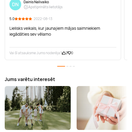
Dainis Nalivaiko
DN
Apstiprināts lietotājs
5.0
· 2022-08-13
5
Lielisks veikals, kur jaunajiem mājas saimniekiem
iegādāties sev vēlamo
Vai šī atsauksme Jums noderēja?
2
0
V
Jums varētu interesēt