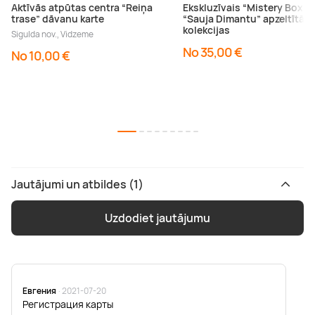
Aktīvās atpūtas centra “Reiņa
Ekskluzīvais “Mistery Box” 
trase” dāvanu karte
“Sauja Dimantu” apzeltītās 
kolekcijas
Sigulda nov., Vidzeme
No 35,00 €
No 10,00 €
Jautājumi un atbildes (1)
Uzdodiet jautājumu
Евгения
· 2021-07-20
Регистрация карты