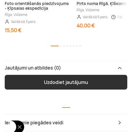
Foto orientēšanās piedzīvojums
Pirts noma Rīgā, Ķīšezerā
- Ķīpsalas ekspedīcija
Rīga, Vidzeme
Rīga, Vidzeme
Vairāk kā 5 pers.
1 st.
Vairāk kā 3 pers.
40,00 €
15,50 €
Jautājumi un atbildes (0)
Uzdodiet jautājumu
Iespējamie piegādes veidi