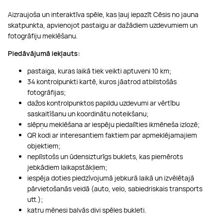
Aizraujoša un interaktīva spēle, kas ļauj iepazīt Cēsis no jauna
skatpunkta, apvienojot pastaigu ar dažādiem uzdevumiem un
fotogrāfiju meklēšanu.​
Piedāvājumā iekļauts:
pastaiga, kuras laikā tiek veikti aptuveni 10 km;
34 kontrolpunkti kartē, kuros jāatrod atbilstošās
fotogrāfijas;
dažos kontrolpunktos papildu uzdevumi ar vērtību
saskaitīšanu un koordinātu noteikšanu;
slēpņu meklēšana ar iespēju piedalīties ikmēneša izlozē;
QR kodi ar interesantiem faktiem par apmeklējamajiem
objektiem;
neplīstošs un ūdensizturīgs buklets, kas piemērots
jebkādiem laikapstākļiem;
iespēja doties piedzīvojumā jebkurā laikā un izvēlētajā
pārvietošanās veidā (auto, velo, sabiedriskais transports
utt.);
katru mēnesi balvās divi spēles bukleti.​