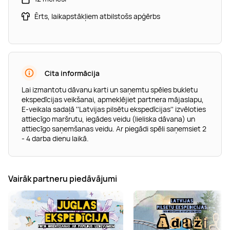
Ērts, laikapstākļiem atbilstošs apģērbs
Cita informācija
Lai izmantotu dāvanu karti un saņemtu spēles bukletu
ekspedīcijas veikšanai, apmeklējiet partnera mājaslapu,
E-veikala sadaļā ''Latvijas pilsētu ekspedīcijas'' izvēloties
attiecīgo maršrutu, iegādes veidu (lieliska dāvana) un
attiecīgo saņemšanas veidu. Ar piegādi spēli saņemsiet 2
- 4 darba dienu laikā.
Vairāk partneru piedāvājumi