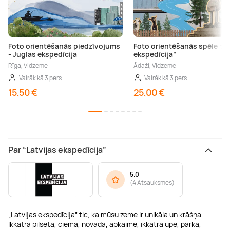
Foto orientēšanās piedzīvojums
Foto orientēšanās spēle “Ā
- Juglas ekspedīcija
ekspedīcija”
Rīga, Vidzeme
Ādaži, Vidzeme
Vairāk kā 3 pers.
Vairāk kā 3 pers.
15,50 €
25,00 €
Par “Latvijas ekspedīcija”
5.0
(
4 Atsauksmes
)
„Latvijas ekspedīcija” tic, ka mūsu zeme ir unikāla un krāšņa.
Ikkatrā pilsētā, ciemā, novadā, apkaimē, ikkatrā upē, parkā,