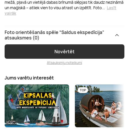
mežā, pļavā un vietējā dabas brīnumā slēpjas tik daudz nezināmā
un maģiskā – atliek vien to visu atrast un izpētīt. Foto
...
Lasīt
vairāk
Foto orientēšanās spēle “Saldus ekspedīcija”
atsauksmes (0)
Novērtēt
Atsauksmju noteikumi
Jums varētu interesēt
TOP