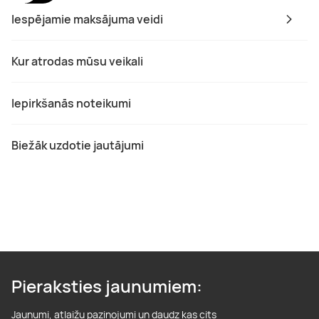
Iespējamie maksājuma veidi
Kur atrodas mūsu veikali
Iepirkšanās noteikumi
Biežāk uzdotie jautājumi
Pieraksties jaunumiem:
Jaunumi, atlaižu paziņojumi un daudz kas cits