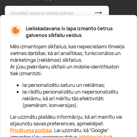
* Esmu iepazinies/usies ar
privātuma politiku
Lieliskadavana.lv lapa izmanto četrus
galvenos sīkfailu veidus.
Mēs izmantojam sīkfailus, kas nepieciešami tīmekļa
vietnes darbībai, kā arī analītikas, funkcionālos un
mārketinga (reklāmas) sīkfailus.
Ar jūsu piekrišanu sīkfaili un mobilie identifikatori
Par "Lieliska dāvana"
tiek izmantoti:
Karjera
lai personalizētu saturu un reklāmas;
Blogs
lai rādītu personalizētu un nepersonalizētu
reklāmu, kā arī mērītu tās efektivitāti
Uzņēmumiem
(piemēram, konversijas).
Lojalitātes klubs 💸
Lai uzzinātu plašāku informāciju, kā arī mainītu vai
atjaunotu savas preferences, apmeklējiet:
Privātuma politika
. Lai uzzinātu, kā “Google”
Palīdzība