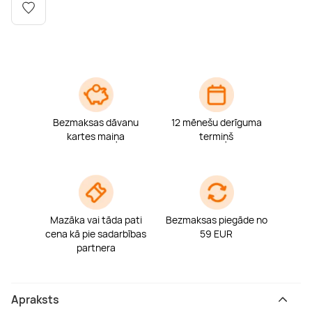
Boulderings
Citas ūdens izklaides
Mūzikas nodarbības
Tetovēšanas salons
Kērlings
Vindsērfings
Deju nodarbības
Deguna un Nabas pīrsings
Kikbokss
Kaitbords
Ausu caurduršana
Bezmaksas dāvanu
12 mēnešu derīguma
Piedzīvojumu parki
Procedūras vīriešiem
kartes maiņa
termiņš
Mazāka vai tāda pati
Bezmaksas piegāde no
cena kā pie sadarbības
59 EUR
partnera
Apraksts