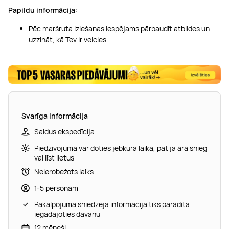
Papildu informācija:
Pēc maršruta iziešanas iespējams pārbaudīt atbildes un
uzzināt, kā Tev ir veicies.
Svarīga informācija
Saldus ekspedīcija
Piedzīvojumā var doties jebkurā laikā, pat ja ārā snieg
vai līst lietus
Neierobežots laiks
1-5 personām
Pakalpojuma sniedzēja informācija tiks parādīta
iegādājoties dāvanu
12 mēneši