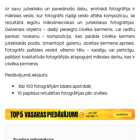
Ar savu juteklisko un pavedinošo dabu, erotiskā fotogrāfija ir
mākslas veids, kur fotogrāfs rūpīgi veido attēla kompozīciju, lai
rezultātā iegūtu mākslinieciskas un jutekliskas fotogrāfijas.
Galvenais objekts – daļēji piesegts cilvēka ķermenis. Lai radītu
pareizo noskaņu - kompozīcija, kas parāda cilvēka ķermeni
jutekliskās pozās, izmantojot gaismu, izceltas ķermeņa aprises.
Fotogrāfs palīdzes veidot vēlamo tēlu – kaislīgu vai pieticīgu,
palīdzot kvalitatīvās fotogrāfijās atspoguļot mākslas darbu, kas ir
cilvēka ķermenis.
Piedāvājumā iekļauts:
līdz 100 fotogrāfijām bāzes apstrādē;
10 papildus retušētas fotogrāfijas pēc izvēles.
Svarīga informācija