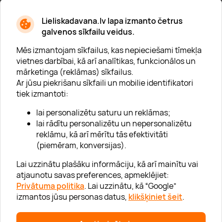
* Esmu iepazinies/usies ar
privātuma politiku
Lieliskadavana.lv lapa izmanto četrus
galvenos sīkfailu veidus.
Mēs izmantojam sīkfailus, kas nepieciešami tīmekļa
vietnes darbībai, kā arī analītikas, funkcionālos un
mārketinga (reklāmas) sīkfailus.
Ar jūsu piekrišanu sīkfaili un mobilie identifikatori
Par "Lieliska dāvana"
tiek izmantoti:
Karjera
lai personalizētu saturu un reklāmas;
Blogs
lai rādītu personalizētu un nepersonalizētu
reklāmu, kā arī mērītu tās efektivitāti
Uzņēmumiem
(piemēram, konversijas).
Lojalitātes klubs 💸
Lai uzzinātu plašāku informāciju, kā arī mainītu vai
atjaunotu savas preferences, apmeklējiet:
Privātuma politika
. Lai uzzinātu, kā “Google”
Palīdzība
izmantos jūsu personas datus,
klikšķiniet šeit
.
“GERA DOVANA” GRUPA