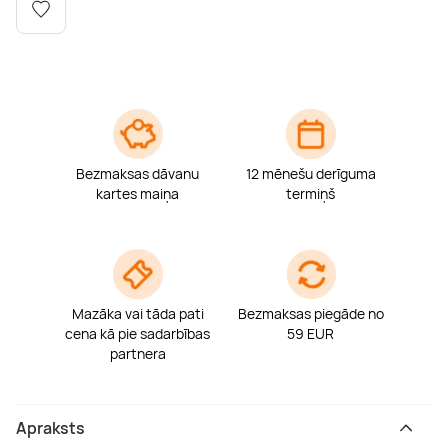
Boulderings
Citas ūdens izklaides
Mūzikas nodarbības
Tetovēšanas salons
Kērlings
Vindsērfings
Deju nodarbības
Deguna un Nabas pīrsings
Kikbokss
Kaitbords
Ausu caurduršana
Bezmaksas dāvanu
12 mēnešu derīguma
Piedzīvojumu parki
Procedūras vīriešiem
kartes maiņa
termiņš
Mazāka vai tāda pati
Bezmaksas piegāde no
cena kā pie sadarbības
59 EUR
partnera
Apraksts