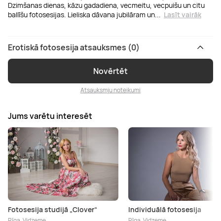
Dzimšanas dienas, kāzu gadadiena, vecmeitu, vecpuišu un citu
ballīšu fotosesijas. Lieliska dāvana jubilāram un
...
Lasīt vairāk
Erotiskā fotosesija atsauksmes (0)
Novērtēt
Atsauksmju noteikumi
Jums varētu interesēt
Fotosesija studijā „Clover”
Individuālā fotosesija
Rīga, Vidzeme
Rīga, Vidzeme