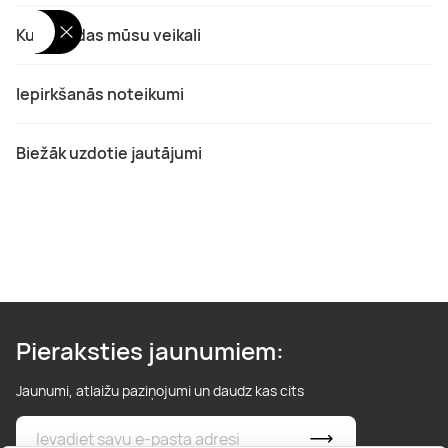
Kur atrodas mūsu veikali
Iepirkšanās noteikumi
Biežāk uzdotie jautājumi
Pieraksties jaunumiem:
Jaunumi, atlaižu paziņojumi un daudz kas cits