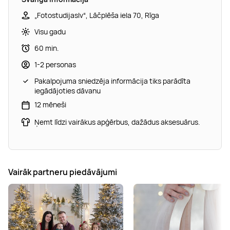
„Fotostudijaslv“, Lāčplēša iela 70, Rīga
Visu gadu
60 min.
1-2 personas
Pakalpojuma sniedzēja informācija tiks parādīta
iegādājoties dāvanu
12 mēneši
Ņemt līdzi vairākus apģērbus, dažādus aksesuārus.
Vairāk partneru piedāvājumi