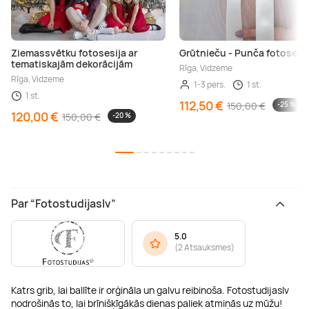
Ziemassvētku fotosesija ar
Grūtnieču - Punča fotosesi
tematiskajām dekorācijām
Rīga, Vidzeme
Rīga, Vidzeme
1-3 pers.
1 st.
1 st.
112,50 €
150,00 €
-25 %
120,00 €
150,00 €
-20 %
Par “Fotostudijaslv”
5.0
(
2 Atsauksmes
)
Katrs grib, lai ballīte ir orģināla un galvu reibinoša. Fotostudijaslv
nodrošinās to, lai brīnišķīgākās dienas paliek atmiņās uz mūžu!