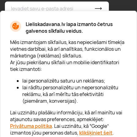
* Esmu iepazinies/usies ar
privātuma politiku
Lieliskadavana.lv lapa izmanto četrus
galvenos sīkfailu veidus.
Mēs izmantojam sīkfailus, kas nepieciešami tīmekļa
vietnes darbībai, kā arī analītikas, funkcionālos un
mārketinga (reklāmas) sīkfailus.
Ar jūsu piekrišanu sīkfaili un mobilie identifikatori
Par "Lieliska dāvana"
tiek izmantoti:
Karjera
lai personalizētu saturu un reklāmas;
Blogs
lai rādītu personalizētu un nepersonalizētu
reklāmu, kā arī mērītu tās efektivitāti
Uzņēmumiem
(piemēram, konversijas).
Lojalitātes klubs 💸
Lai uzzinātu plašāku informāciju, kā arī mainītu vai
atjaunotu savas preferences, apmeklējiet:
Privātuma politika
. Lai uzzinātu, kā “Google”
Palīdzība
izmantos jūsu personas datus,
klikšķiniet šeit
.