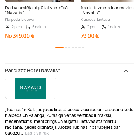
Darba nedēļa atpūtai viesnīcā
Nakts biznesa klases viesnī
“Navalis”
“Navalis”
Klaipēda, Lietuva
Klaipēda, Lietuva
2 pers.
5 naktis
2 pers.
1 nakts
No 349,00 €
79,00 €
Par “Jazz Hotel Navalis”
„Tubinas” ir Baltijas jūras krastā esoša viesnīcu un restorānu ķēde
Klaipēdā un Palangā, kuras galvenās vērtības ir māksla,
mecenātisms, mentorings un augstu Lietuvas standartu
radīšana. Ķēdes dibinātājs Juozas Tubinas ir parūpējies par
daudzu
...
Lasīt vairāk