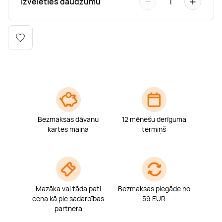
−
+
Izvēlēties daudzumu
1
Boulderings
Citas ūdens izklaides
Mūzikas nodarbības
Tetovēšanas salons
Kērlings
Vindsērfings
Deju nodarbības
Deguna un Nabas pīrsings
Kikbokss
Kaitbords
Ausu caurduršana
Piedzīvojumu parki
Procedūras vīriešiem
Bezmaksas dāvanu
12 mēnešu derīguma
kartes maiņa
termiņš
Mazāka vai tāda pati
Bezmaksas piegāde no
cena kā pie sadarbības
59 EUR
partnera