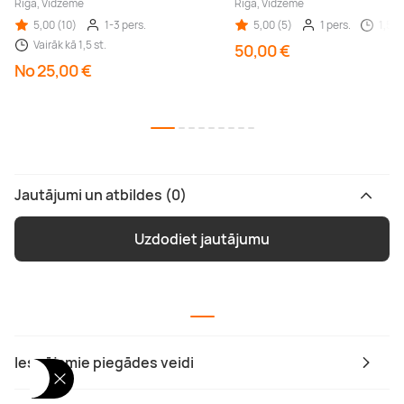
Rīga, Vidzeme
Rīga, Vidzeme
5,00 (10)
1-3 pers.
5,00 (5)
1 pers.
1,5 st
Vairāk kā 1,5 st.
50,00 €
No 25,00 €
Jautājumi un atbildes (0)
Uzdodiet jautājumu
Iespējamie piegādes veidi