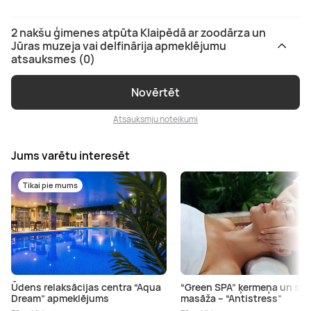
2 nakšu ģimenes atpūta Klaipēdā ar zoodārza un
Jūras muzeja vai delfinārija apmeklējumu
atsauksmes (0)
Novērtēt
Atsauksmju noteikumi
Jums varētu interesēt
Tikai pie mums
Ūdens relaksācijas centra “Aqua
“Green SPA” ķermeņa un sej
Dream” apmeklējums
masāža – “Antistress”