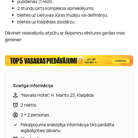
pusdienas (1 reizi);
2 stundu pirts kompleksa apmeklējums;
biļetes uz Lietuvas Jūras muzeju vai delfināriju;
biļetes uz Klaipēdas zoodārzu.
Dāviniet relaksējošu atpūtu ar šķipsniņu vēstures garšas visai
ģimenei!
Svarīga informācija
“Navalis Hotel”, H. Manto 23, Klaipēda.
2 naktis.
2 + 2 personas.
Pakalpojuma sniedzēja informācija tiks parādīta
iegādājoties dāvanu