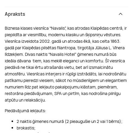
Apraksts
Biznesa klases viesnīca “Navalis”, kas atrodas Klaipēdas centrā, ir
piepildīta ar viesmīlību, modernu klasiku un šķipsniņu vēstures.
Viesnīca izveidota 2002. gadā un atrodas ēkā, kas celta 1863.
gadā par Klaipēdas pilsētas filantropa, tirgotāja Jūliusa L. Vīnera
līdzekļiem. Divas naktis “Navalis Hotel” ģimenes numurā būs
ideāla dāvana tiem, kas meklē eleganci un komfortu. Šī viesnīca
piedāvā ne tikai ērtu atrašanās vietu, bet arī izsmalcinātu
atmosfēru. Viesnīcas interjers ir rūpīgi izstrādāts, lai nodrošinātu
patīkamu pieredzi viesiem, sākot no mūsdienīgiem un elegantiem
numuriem līdz pat iekļauto pakalpojumu klāstam, piemēram,
restorāna piedāvājumam, SPA un pirtīm, kas nodrošina pilnīgu
atpūtu un relaksāciju.
Piedāvājumā iekļauts:
2 naktis ģimenes numurā (2 pieaugušie un 2 vai 1 bērns);
brokastis;