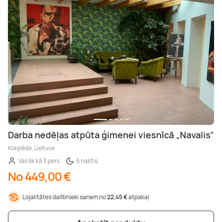
Darba nedēļas atpūta ģimenei viesnīcā „Navalis”
Klaipēda, Lietuva
Vairāk kā 3 pers.
5 naktis
No 449,00 €
Lojalitātes dalībnieki saņem no
22,45 €
atpakaļ