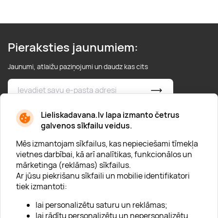
Pieraksties jaunumiem:
Jaunumi, atlaižu paziņojumi un daudz kas cits
* Esmu iepazinies/usies ar
privātuma politiku
Lieliskadavana.lv lapa izmanto četrus
galvenos sīkfailu veidus.
Mēs izmantojam sīkfailus, kas nepieciešami tīmekļa
vietnes darbībai, kā arī analītikas, funkcionālos un
mārketinga (reklāmas) sīkfailus.
Ar jūsu piekrišanu sīkfaili un mobilie identifikatori
Par "Lieliska dāvana"
tiek izmantoti:
Karjera
lai personalizētu saturu un reklāmas;
Blogs
lai rādītu personalizētu un nepersonalizētu