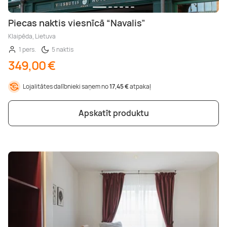
Piecas naktis viesnīcā “Navalis”
Klaipēda, Lietuva
1 pers.
5 naktis
349,00 €
Lojalitātes dalībnieki saņem no
17,45 €
atpakaļ
Apskatīt produktu