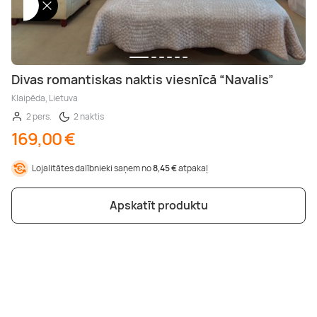
Divas romantiskas naktis viesnīcā “Navalis”
Klaipēda, Lietuva
2 pers.
2 naktis
169,00 €
Lojalitātes dalībnieki saņem no
8,45 €
atpakaļ
Apskatīt produktu