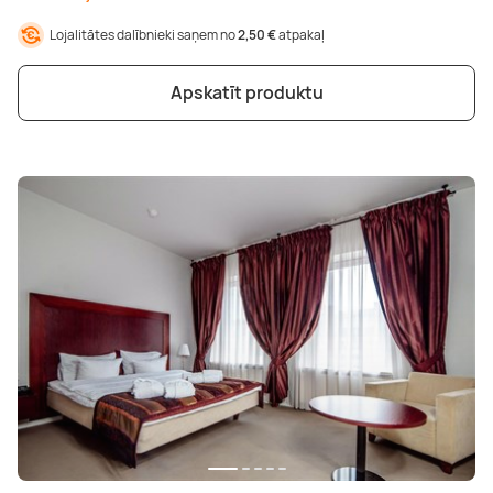
Lojalitātes dalībnieki saņem no
2,50 €
atpakaļ
Apskatīt produktu