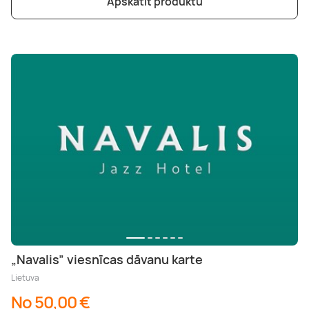
Apskatīt produktu
„Navalis” viesnīcas dāvanu karte
Lietuva
No 50,00 €