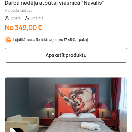
Darba nedēļa atpūtai viesnīcā “Navalis”
Klaipēda, Lietuva
2 pers.
5 naktis
No 349,00 €
Lojalitātes dalībnieki saņem no
17,45 €
atpakaļ
Apskatīt produktu