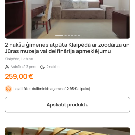
2 nakšu ģimenes atpūta Klaipēdā ar zoodārza un
Jūras muzeja vai delfinārija apmeklējumu
Klaipēda, Lietuva
Vairāk kā 3 pers.
2 naktis
259,00 €
Lojalitātes dalībnieki saņem no
12,95 €
atpakaļ
Apskatīt produktu