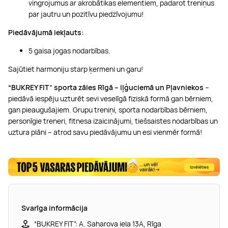
vingrojumus ar akrobātikas elementiem, padarot treniņus
par jautru un pozitīvu piedzīvojumu!
Piedāvājumā iekļauts:
5 gaisa jogas nodarbības.
Sajūtiet harmoniju starp ķermeni un garu!
“BUKREY FIT” sporta zāles Rīgā – Iļģuciemā un Pļavniekos
–
piedāvā iespēju uzturēt sevi veselīgā fiziskā formā gan bērniem,
gan pieaugušajiem. Grupu treniņi, sporta nodarbības bērniem,
personīgie treneri, fitnesa izaicinājumi, tiešsaistes nodarbības un
uztura plāni – atrod savu piedāvājumu un esi vienmēr formā!
Svarīga informācija
“BUKREY FIT”: A. Saharova iela 13A, Rīga