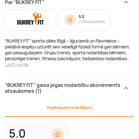
Par “BUKREY FIT”
5.0
(
1 Atsauksmes
)
“BUKREY FIT” sporta zāles Rīgā – Iļģuciemā un Pļavniekos –
piedāvā iespēju uzturēt sevi veselīgā fiziskā formā gan bērniem,
gan pieaugušajiem. Grupu treniņi, sporta nodarbības bērniem,
personīgie treneri, fitnesa izaicinājumi, tiešsaistes nodarbības
...
Lasīt vairāk
“BUKREY FIT” gaisa jogas nodarbību abonements
atsauksmes (1)
Piedāvājuma novērtējums
5.0