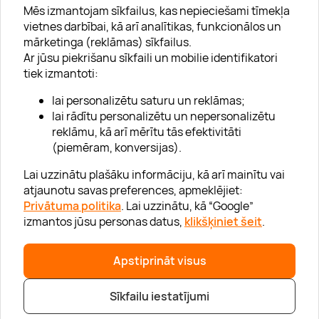
Mēs izmantojam sīkfailus, kas nepieciešami tīmekļa
vietnes darbībai, kā arī analītikas, funkcionālos un
mārketinga (reklāmas) sīkfailus.
Ar jūsu piekrišanu sīkfaili un mobilie identifikatori
Par "Lieliska dāvana"
tiek izmantoti:
Karjera
lai personalizētu saturu un reklāmas;
Blogs
lai rādītu personalizētu un nepersonalizētu
reklāmu, kā arī mērītu tās efektivitāti
Uzņēmumiem
(piemēram, konversijas).
Lojalitātes klubs 💸
Lai uzzinātu plašāku informāciju, kā arī mainītu vai
atjaunotu savas preferences, apmeklējiet:
Privātuma politika
. Lai uzzinātu, kā “Google”
Palīdzība
izmantos jūsu personas datus,
klikšķiniet šeit
.
“GERA DOVANA” GRUPA
Apstiprināt visus
Sīkfailu iestatījumi
|
|
© 2026 SIA Lieliska dāvana
info@lieliskadavana.lv
+371 6601 8025