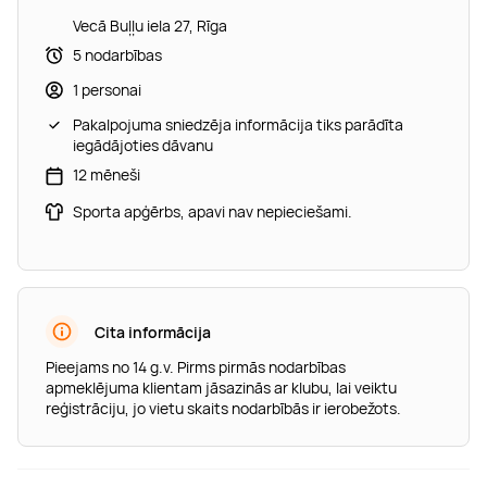
Vecā Buļļu iela 27, Rīga
5 nodarbības
1 personai
Pakalpojuma sniedzēja informācija tiks parādīta
iegādājoties dāvanu
12 mēneši
Sporta apģērbs, apavi nav nepieciešami.
Cita informācija
Pieejams no 14 g.v. Pirms pirmās nodarbības
apmeklējuma klientam jāsazinās ar klubu, lai veiktu
reģistrāciju, jo vietu skaits nodarbībās ir ierobežots.