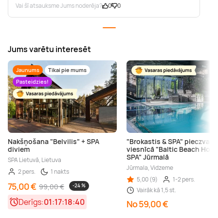
Vai šī atsauksme Jums noderēja?
0
0
Jums varētu interesēt
Jaunums
Tikai pie mums
Pasteidzies!
Nakšņošana "Belvilis" + SPA
"Brokastis & SPA" pieczvai
diviem
viesnīcā "Baltic Beach Hote
SPA" Jūrmalā
SPA Lietuvā, Lietuva
Jūrmala, Vidzeme
2 pers.
1 nakts
5,00 (9)
1-2 pers.
75,00 €
99,00 €
-24 %
Vairāk kā 1,5 st.
Derīgs:
01:17:18:40
No 59,00 €