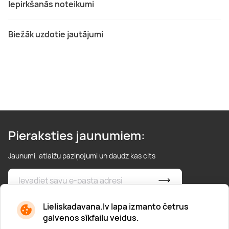
Iepirkšanās noteikumi
Biežāk uzdotie jautājumi
Pieraksties jaunumiem:
Jaunumi, atlaižu paziņojumi un daudz kas cits
* Esmu iepazinies/usies ar
privātuma politiku
Lieliskadavana.lv lapa izmanto četrus
galvenos sīkfailu veidus.