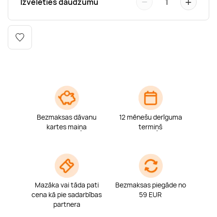
−
+
Izvēlēties daudzumu
1
Boulderings
Citas ūdens izklaides
Mūzikas nodarbības
Tetovēšanas salons
Kērlings
Vindsērfings
Deju nodarbības
Deguna un Nabas pīrsings
Kikbokss
Kaitbords
Ausu caurduršana
Piedzīvojumu parki
Procedūras vīriešiem
Bezmaksas dāvanu
12 mēnešu derīguma
kartes maiņa
termiņš
Mazāka vai tāda pati
Bezmaksas piegāde no
cena kā pie sadarbības
59 EUR
partnera