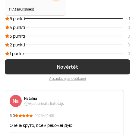
(1 Atsauksmes)
5 punkti
1
4 punkti
0
3 punkti
0
2 punkti
0
1 punkts
0
Novērtēt
Atsauksmju noteikumi
Nataliia
Na
Apstiprināts lietotājs
5.0
· 2025-04-08
Очень круто, всем рекомендую!