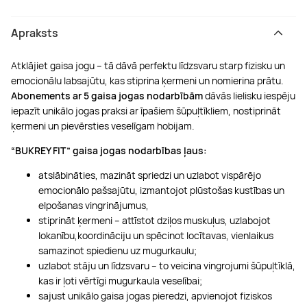
Apraksts
Atklājiet gaisa jogu – tā dāvā perfektu līdzsvaru starp fizisku un
emocionālu labsajūtu, kas stiprina ķermeni un nomierina prātu.
Abonements ar 5 gaisa jogas nodarbībām
dāvās lielisku iespēju
iepazīt unikālo jogas praksi ar īpašiem šūpuļtīkliem, nostiprināt
ķermeni un pievērsties veselīgam hobijam.
“BUKREY FIT” gaisa jogas nodarbības ļaus:
atslābināties, mazināt spriedzi un uzlabot vispārējo
emocionālo pašsajūtu, izmantojot plūstošas kustības un
elpošanas vingrinājumus,
stiprināt ķermeni – attīstot dziļos muskuļus, uzlabojot
lokanību,koordināciju un spēcinot locītavas, vienlaikus
samazinot spiedienu uz mugurkaulu;
uzlabot stāju un līdzsvaru – to veicina vingrojumi šūpuļtīklā,
kas ir ļoti vērtīgi mugurkaula veselībai;
sajust unikālo gaisa jogas pieredzi, apvienojot fiziskos