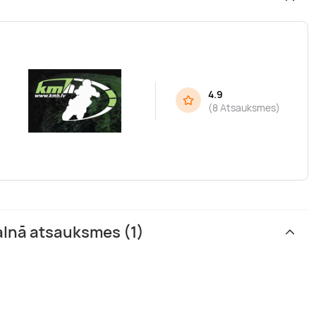
4.9
(
8 Atsauksmes
)
alnā atsauksmes (1)