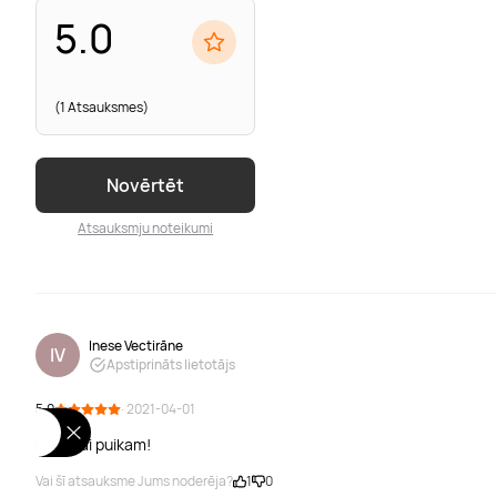
5.0
(1 Atsauksmes)
Novērtēt
Atsauksmju noteikumi
Inese Vectirāne
IV
Apstiprināts lietotājs
5.0
· 2021-04-01
Dāvanai puikam!
Vai šī atsauksme Jums noderēja?
1
0