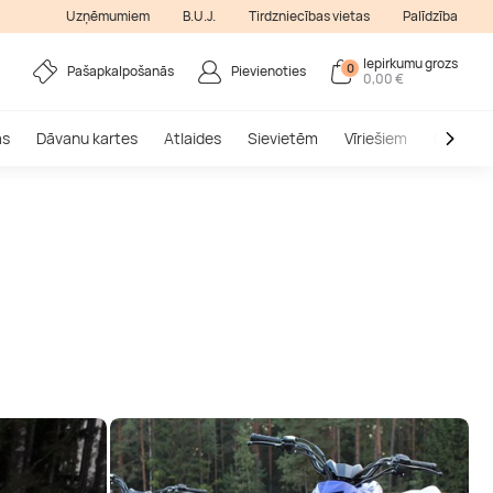
Uzņēmumiem
B.U.J.
Tirdzniecības vietas
Palīdzība
Iepirkumu grozs
0
Pašapkalpošanās
Pievienoties
0,00 €
as
Dāvanu kartes
Atlaides
Sievietēm
Vīriešiem
Outlet