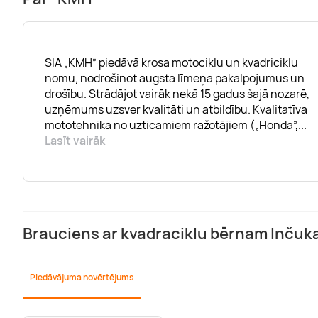
SIA „KMH” piedāvā krosa motociklu un kvadriciklu
nomu, nodrošinot augsta līmeņa pakalpojumus un
drošību. Strādājot vairāk nekā 15 gadus šajā nozarē,
uzņēmums uzsver kvalitāti un atbildību. Kvalitatīva
mototehnika no uzticamiem ražotājiem („Honda”,
...
Lasīt vairāk
Brauciens ar kvadraciklu bērnam Inčuk
Piedāvājuma novērtējums