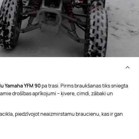
klu Yamaha YFM 90
pa trasi. Pirms braukšanas tiks sniegta
amie drošības aprīkojumi – ķivere, cimdi, zābaki un
cikla, piedzīvojot neaizmirstamu braucienu, kas ir gan