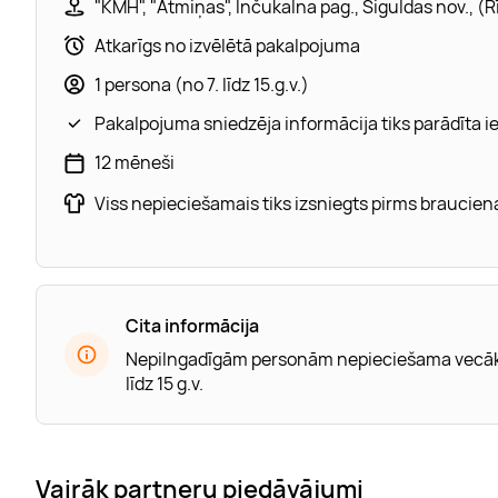
"KMH", "Atmiņas", Inčukalna pag., Siguldas nov., (
Atkarīgs no izvēlētā pakalpojuma
1 persona (no 7. līdz 15.g.v.)
Pakalpojuma sniedzēja informācija tiks parādīta 
12 mēneši
Viss nepieciešamais tiks izsniegts pirms braucien
Cita informācija
Nepilngadīgām personām nepieciešama vecāku 
līdz 15 g.v.
Vairāk partneru piedāvājumi