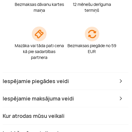
Bezmaksas dāvanu kartes
12 mēnešu derīguma
maiņa
termiņš
Mazāka vai tāda pati cena
Bezmaksas piegāde no 59
kā pie sadarbības
EUR
partnera
Iespējamie piegādes veidi
Iespējamie maksājuma veidi
Kur atrodas mūsu veikali