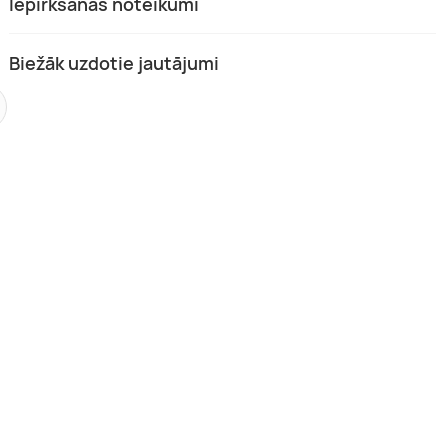
Iepirkšanās noteikumi
Biežāk uzdotie jautājumi
dāvanu karte krosa motocikla
Krosa motocikla noma
driciklu braucieniem
Sigulda nov., Vidzeme
nov., Vidzeme
1 pers.
,00 €
No 13,00 €