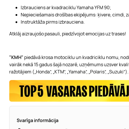
Izbrauciens ar kvadraciklu Yamaha YFM 90;
Nepieciešamais drošības ekipējums: ķivere, cimdi, z
Instruktāža pirms izbrauciena.
Atklāj aizraujošo pasauli, piedzīvojot emocijas uz trases!
"KMH"
piedāvā krosa motociklu un kvadriciklu nomu, nod
vairāk nekā 15 gadus šajā nozarē, uzņēmums uzsver kvalit
ražotājiem („Honda”,
„KTM”, „Yamaha”, „Polaris”, „Suzuki”).
Svarīga informācija