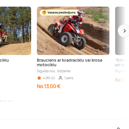
ciklu
Brauciens ar kvadraciklu vai krosa
“KMH” 
motociklu
un kva
Sigulda nov., Vidzeme
Sigulda 
4,80 (4)
1 pers.
No 10
No 13,00 €