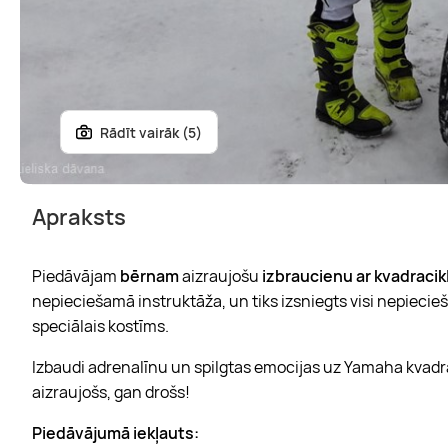
Rādīt vairāk (5)
Apraksts
Piedāvājam
bērnam
aizraujošu
izbraucienu ar kvadraci
nepieciešamā instruktāža, un tiks izsniegts visi nepiecieš
speciālais kostīms.
Izbaudi adrenalīnu un spilgtas emocijas uz Yamaha kvadra
aizraujošs, gan drošs!
Piedāvājumā iekļauts: