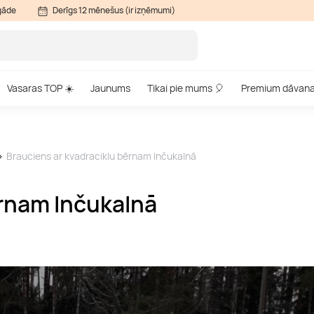
gāde
Derīgs 12 mēnešus (ir izņēmumi)
Vasaras TOP ☀️
Jaunums
Tikai pie mums 🎈
Premium dāvan
Brauciens ar kvadraciklu bērnam Inčukalnā
ērnam Inčukalnā