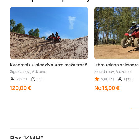
Kvadraciklu piedzīvojums meža trasē
Izbrauciens ar kvadra
Sigulda nov., Vidzeme
Sigulda nov., Vidzeme
2 pers.
1 st.
5,00 (3)
1 pers.
120,00 €
No 13,00 €
Par “KMH”