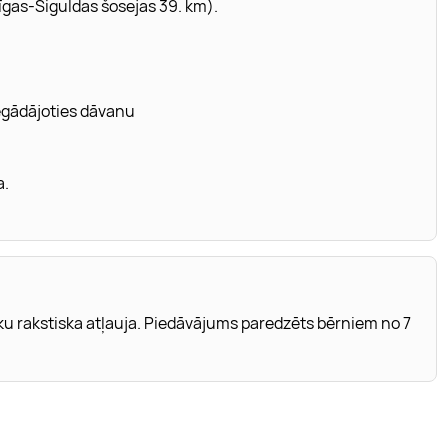
Rīgas-Siguldas šosejas 39. km).
iegādājoties dāvanu
a.
rakstiska atļauja. Piedāvājums paredzēts bērniem no 7