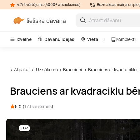
4.7/5 vērtējums (4000+ atsauksmes)
Bezmaksas maiņa un pie
Izvēlne
Dāvanu idejas
Vieta
Komplekti
Atpakaļ
Uz sākumu
Braucieni
Brauciens ar kvadraciklu
Brauciens ar kvadraciklu b
5.0 (
1 Atsauksmes
)
TOP