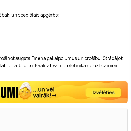
ābaki un speciālais apģērbs;
rošinot augsta līmeņa pakalpojumus un drošību. Strādājot
āti un atbildību. Kvalitatīva mototehnika no uzticamiem