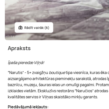
Rādīt vairāk (6)
Apraksts
Īpaša pieredze Viļņā!
“Narutis” - 5+ zvaigžņu
boutique
tipa viesnīca, kuras ēka 
aizsargājamo arhitektūras pieminekļu sarakstā, atrodas īpaš
baznīcu, muzeju, šauras ielas un omulīgi pagalmi. Protams,
izklaides vietām. Ekskluzīvs restorāns “Naručios” atroda
kvalitātes serviss ir Viļņas skaistāko mirkļu garants.
Piedāvājumā iekļauts: