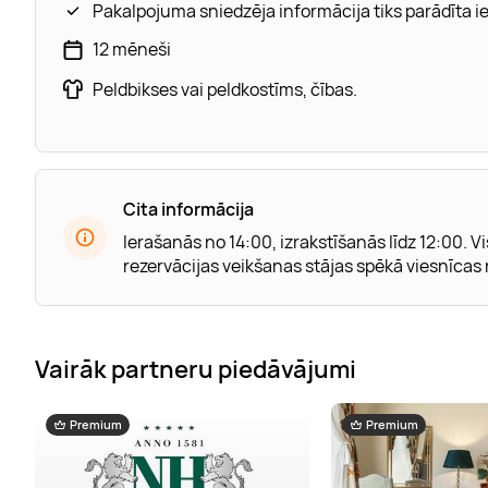
Pakalpojuma sniedzēja informācija tiks parādīta 
12 mēneši
Peldbikses vai peldkostīms, čības.
Cita informācija
Ierašanās no 14:00, izrakstīšanās līdz 12:00. 
rezervācijas veikšanas stājas spēkā viesnīcas
Vairāk partneru piedāvājumi
Premium
Premium