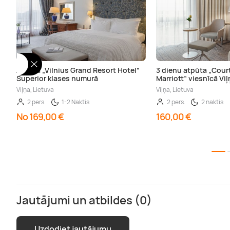
Atpūta „Vilnius Grand Resort Hotel”
3 dienu atpūta „Cour
Superior klases numurā
Marriott” viesnīcā Viļ
Viļņa, Lietuva
Viļņa, Lietuva
2 pers.
1-2 Naktis
2 pers.
2 naktis
No 169,00 €
160,00 €
Jautājumi un atbildes (0)
Uzdodiet jautājumu