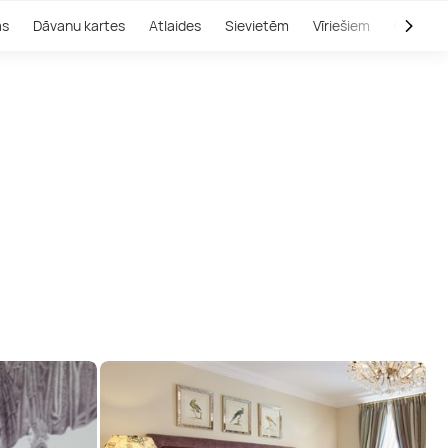
as
Dāvanu kartes
Atlaides
Sievietēm
Vīriešiem
Outlet