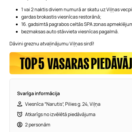
1 vai 2 naktis diviem numurā ar skatu uz Viļņas vecpi
gardas brokastis viesnīcas restorānā;
16. gadsimtā pagrabos celtās SPA zonas apmeklējums
bezmaksas auto stāvvieta viesnīcas pagalmā.
Dāvini greznu atvaļinājumu Viļņas sirdī!
Svarīga informācija
Viesnīca “Narutis”, Pilies g. 24, Viļņa
Atkarīgs no izvēlētā piedāvājuma
2 personām