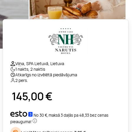
Viļņa, SPA Lietuvā, Lietuva
1 nakts, 2 naktis
Atkarīgs no izvēlētā piedāvājuma
2 pers.
145,00
€
No 30 €, maksā 3 daļās pa 48,33 bez cenas
pieauguma!