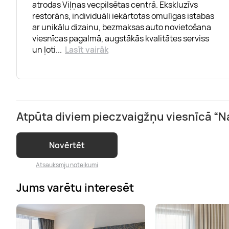
atrodas Viļņas vecpilsētas centrā. Ekskluzīvs
restorāns, individuāli iekārtotas omulīgas istabas
ar unikālu dizainu, bezmaksas auto novietošana
viesnīcas pagalmā, augstākās kvalitātes serviss
un ļoti
...
Lasīt vairāk
Atpūta diviem pieczvaigžņu viesnīcā “N
Novērtēt
Atsauksmju noteikumi
Jums varētu interesēt