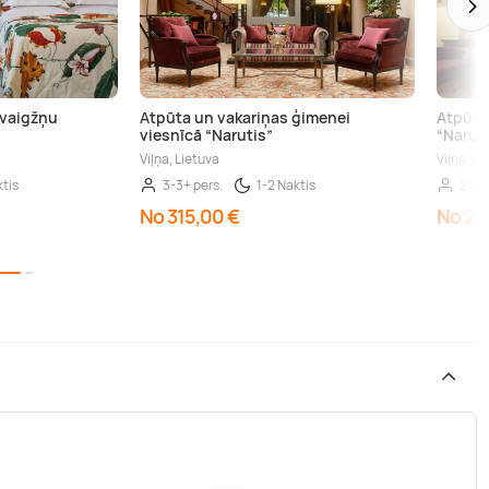
zvaigžņu
Atpūta un vakariņas ģimenei
Atpūta
viesnīcā “Narutis”
“Narut
Viļņa, Lietuva
Viļņa, SP
ktis
3-3+ pers.
1-2 Naktis
2 per
No 315,00 €
No 28