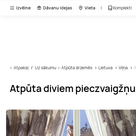
Izvēlne
Dāvanu idejas
Vieta
Komplekti
Atpakaļ
Uz sākumu
Atpūta ārzemēs
Lietuva
Viļņa
A
Atpūta diviem pieczvaigžņu 