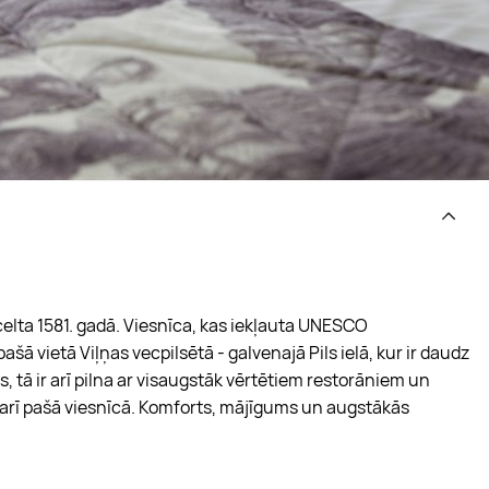
celta 1581. gadā. Viesnīca, kas iekļauta UNESCO
ā vietā Viļņas vecpilsētā - galvenajā Pils ielā, kur ir daudz
 tā ir arī pilna ar visaugstāk vērtētiem restorāniem un
s arī pašā viesnīcā. Komforts, mājīgums un augstākās