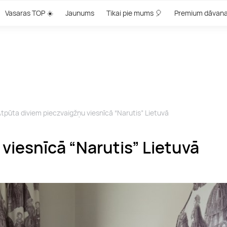
Vasaras TOP ☀️
Jaunums
Tikai pie mums 🎈
Premium dāvan
tpūta diviem pieczvaigžņu viesnīcā “Narutis” Lietuvā
viesnīcā “Narutis” Lietuvā