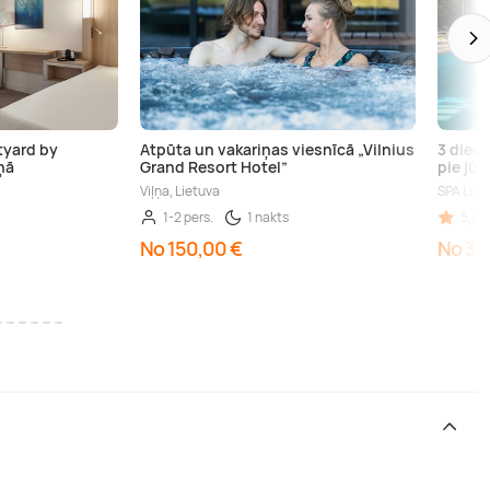
tyard by
Atpūta un vakariņas viesnīcā „Vilnius
3 dien
ņā
Grand Resort Hotel”
pie jūr
Viļņa, Lietuva
SPA Liet
1-2 pers.
1 nakts
5,00 
No 150,00 €
No 34