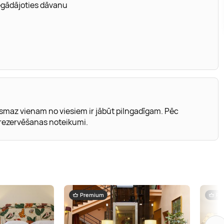
iegādājoties dāvanu
Vismaz vienam no viesiem ir jābūt pilngadīgam. Pēc
 rezervēšanas noteikumi.
Premium
Pr