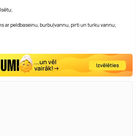
lsētu;
 ar peldbaseinu, burbuļvannu, pirti un turku vannu;