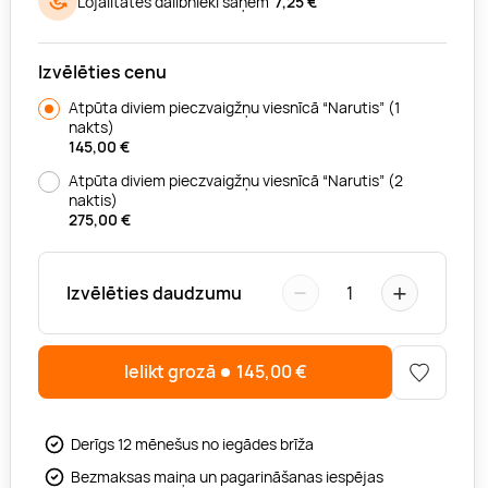
Lojalitātes dalībnieki saņem
7,25 €
Izvēlēties cenu
Atpūta diviem pieczvaigžņu viesnīcā “Narutis” (1
nakts)
145,00
€
Atpūta diviem pieczvaigžņu viesnīcā “Narutis” (2
naktis)
275,00
€
−
+
Izvēlēties daudzumu
1
Ielikt grozā
145,00
€
Derīgs 12 mēnešus no iegādes brīža
Bezmaksas maiņa un pagarināšanas iespējas