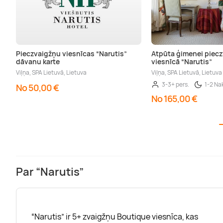
Pieczvaigžņu viesnīcas “Narutis”
Atpūta ģimenei piec
dāvanu karte
viesnīcā “Narutis”
Viļņa, SPA Lietuvā, Lietuva
Viļņa, SPA Lietuvā, Lietuva
3-3+ pers.
1-2 Na
No 50,00 €
No 165,00 €
Par “Narutis”
“Narutis” ir 5+ zvaigžņu Boutique viesnīca, kas