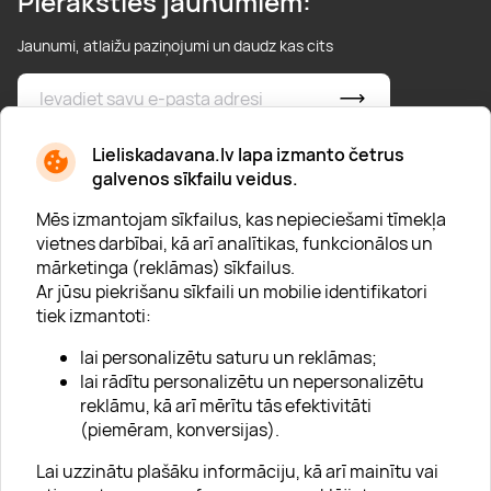
Pieraksties jaunumiem:
Jaunumi, atlaižu paziņojumi un daudz kas cits
* Esmu iepazinies/usies ar
privātuma politiku
Lieliskadavana.lv lapa izmanto četrus
galvenos sīkfailu veidus.
Mēs izmantojam sīkfailus, kas nepieciešami tīmekļa
vietnes darbībai, kā arī analītikas, funkcionālos un
mārketinga (reklāmas) sīkfailus.
Ar jūsu piekrišanu sīkfaili un mobilie identifikatori
Par "Lieliska dāvana"
tiek izmantoti:
Karjera
lai personalizētu saturu un reklāmas;
Blogs
lai rādītu personalizētu un nepersonalizētu
reklāmu, kā arī mērītu tās efektivitāti
Uzņēmumiem
(piemēram, konversijas).
Lojalitātes klubs 💸
Lai uzzinātu plašāku informāciju, kā arī mainītu vai