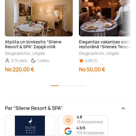
Atpūta un brokastis “Silene
Elegantas vakariņas ezera k
Resort & SPA” Zaļajā villā
restorānā “Silenes Terases”
Daugavpils nov., Latgale
Daugavpils nov., Latgale
2-3+ pers.
1 nakts
4,00 (1)
No 220,00 €
No 50,00 €
Par “Silene Resort & SPA”
4.8
(
5 Atsauksmes
)
4.5/5
702 Atsauksmes