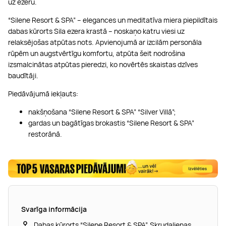
uz ezeru.
“Silene Resort & SPA” – elegances un meditatīva miera piepildītais
dabas kūrorts Sila ezera krastā – noskaņo katru viesi uz
relaksējošas atpūtas nots. Apvienojumā ar izcilām personāla
rūpēm un augstvērtīgu komfortu, atpūta šeit nodrošina
izsmalcinātas atpūtas pieredzi, ko novērtēs skaistas dzīves
baudītāji.
Piedāvājumā iekļauts:
nakšņošana “Silene Resort & SPA” “Silver Villā”;
gardas un bagātīgas brokastis “Silene Resort & SPA”
restorānā.
Svarīga informācija
Dabas kūrorts “Silene Resort & SPA”, Skrudalienas