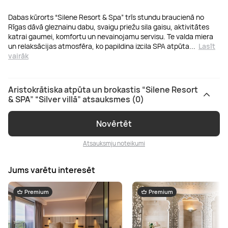
Dabas kūrorts “Silene Resort & Spa” trīs stundu braucienā no
Rīgas dāvā gleznainu dabu, svaigu priežu sila gaisu, aktivitātes
katrai gaumei, komfortu un nevainojamu servisu. Te valda miera
un relaksācijas atmosfēra, ko papildina izcila SPA atpūta
...
Lasīt
vairāk
Aristokrātiska atpūta un brokastis “Silene Resort
& SPA” “Silver villā” atsauksmes (0)
Novērtēt
Atsauksmju noteikumi
Jums varētu interesēt
Premium
Premium