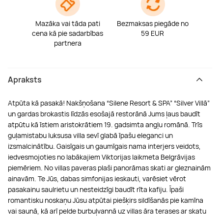
Mazāka vai tāda pati
Bezmaksas piegāde no
cena kā pie sadarbības
59 EUR
partnera
Apraksts
Atpūta kā pasakā! Nakšņošana “Silene Resort & SPA” “Silver Villā”
un gardas brokastis līdzās esošajā restorānā Jums ļaus baudīt
atpūtu kā īstiem aristokrātiem 19. gadsimta angļu romānā. Trīs
guļamistabu luksusa villa sevī glabā īpašu eleganci un
izsmalcinātību. Gaisīgais un gaumīgais nama interjers veidots,
iedvesmojoties no labākajiem Viktorijas laikmeta Belgrāvijas
piemēriem. No villas paveras plaši panorāmas skati ar gleznainām
ainavām. Te Jūs, dabas simfonijas ieskauti, varēsiet vērot
pasakainu saulrietu un nesteidzīgi baudīt rīta kafiju. Īpaši
romantisku noskaņu Jūsu atpūtai piešķirs sildīšanās pie kamīna
vai saunā, kā arī pelde burbuļvannā uz villas āra terases ar skatu