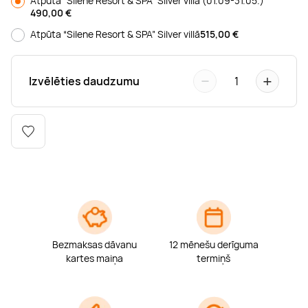
Atpūta “Silene Resort & SPA” Silver villā (01.09-31.05.)
Boulderings
Citas ūdens izklaides
Mūzikas nodarbības
Tetovēšanas salons
490,00
€
Atpūta “Silene Resort & SPA” Silver villā
515,00
€
Kērlings
Vindsērfings
Deju nodarbības
Deguna un Nabas pīrsings
−
+
Izvēlēties daudzumu
1
Kikbokss
Kaitbords
Ausu caurduršana
Piedzīvojumu parki
Procedūras vīriešiem
Bezmaksas dāvanu
12 mēnešu derīguma
kartes maiņa
termiņš