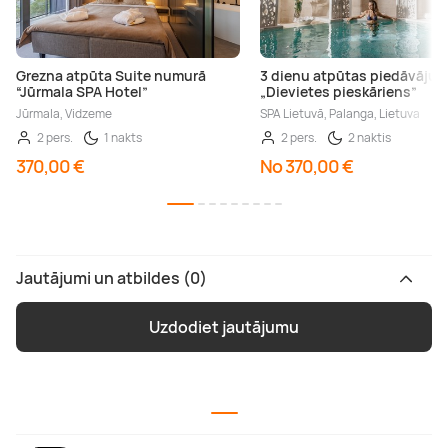
Grezna atpūta Suite numurā
3 dienu atpūtas piedāvāju
“Jūrmala SPA Hotel”
„Dievietes pieskāriens”
Jūrmala, Vidzeme
SPA Lietuvā, Palanga, Lietuva
2 pers.
1 nakts
2 pers.
2 naktis
370,00 €
No 370,00 €
Jautājumi un atbildes (0)
Uzdodiet jautājumu