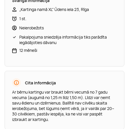
Svarīga informācija
„Kartinga namā XL” Ūdens iela 23, Rīga
1 st.
Neierobežots
Pakalpojuma sniedzēja informācija tiks parādīta
iegādājoties dāvanu
12 mēneši
Cita informācija
Ar bērnu kartingu var braukt bērni vecumā no 7 gadu
vecuma (augumā no 1,25 m līdz 1,50 m). Līdzi var ņemt
savu ēdienu un dzērnienus. Ballītē nav cilvēku skaita
ierobežojuma, bet lūgums ņemt vērā, ja ir vairāk par 20–
30 cilvēkiem, pastāv iespēja, ka ne visi var paspēt
izbraukt ar kartingu.