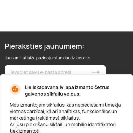
Pieraksties jaunumiem:
Jaunumi, atlaižu paziņojumi un daudz kas cits
* Esmu iepazinies/usies ar
privātuma politiku
Lieliskadavana.lv lapa izmanto četrus
galvenos sīkfailu veidus.
Mēs izmantojam sīkfailus, kas nepieciešami tīmekļa
vietnes darbībai, kā arī analītikas, funkcionālos un
mārketinga (reklāmas) sīkfailus.
Ar jūsu piekrišanu sīkfaili un mobilie identifikatori
Par "Lieliska dāvana"
tiek izmantoti: