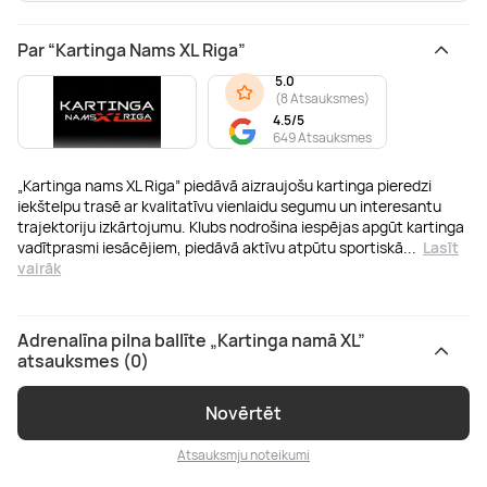
Par “Kartinga Nams XL Riga”
5.0
(
8 Atsauksmes
)
4.5/5
649 Atsauksmes
„Kartinga nams XL Riga” piedāvā aizraujošu kartinga pieredzi
iekštelpu trasē ar kvalitatīvu vienlaidu segumu un interesantu
trajektoriju izkārtojumu. Klubs nodrošina iespējas apgūt kartinga
vadītprasmi iesācējiem, piedāvā aktīvu atpūtu sportiskā
...
Lasīt
vairāk
Adrenalīna pilna ballīte „Kartinga namā XL”
atsauksmes (0)
Novērtēt
Atsauksmju noteikumi