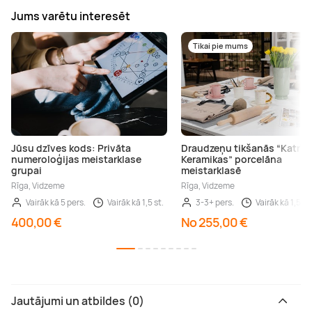
Jums varētu interesēt
Tikai pie mums
Jūsu dzīves kods: Privāta
Draudzeņu tikšanās “Katrīn
numeroloģijas meistarklase
Keramikas” porcelāna
grupai
meistarklasē
Rīga, Vidzeme
Rīga, Vidzeme
Vairāk kā 5 pers.
Vairāk kā 1,5 st.
3-3+ pers.
Vairāk kā 1,5 st.
400,00 €
No 255,00 €
Jautājumi un atbildes (0)