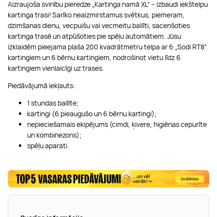
Aizraujoša svinību pieredze „Kartinga namā XL” – izbaudi iekštelpu
kartinga trasi! Sarīko neaizmirstamus svētkus, piemeram,
dzimšanas dienu, vecpuišu vai vecmeitu ballīti, sacenšoties
kartinga trasē un atpūšoties pie spēļu automātiem. Jūsu
izklaidēm pieejama plaša 200 kvadrātmetru telpa ar 6 „Sodi RT8”
kartingiem un 6 bērnu kartingiem, nodrošinot vietu līdz 6
kartingiem vienlaicīgi uz trases.
Piedāvājumā iekļauts:
1 stundas ballīte;
kartingi (6 pieaugušo un 6 bērnu kartingi);
nepieciešamais ekipējums (cimdi, ķivere, higiēnas cepurīte
un kombinezons);
spēļu aparati.