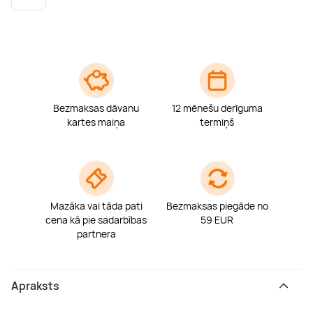
Boulderings
Citas ūdens izklaides
Mūzikas nodarbības
Tetovēšanas salons
Kērlings
Vindsērfings
Deju nodarbības
Deguna un Nabas pīrsings
Kikbokss
Kaitbords
Ausu caurduršana
Bezmaksas dāvanu
12 mēnešu derīguma
kartes maiņa
termiņš
Piedzīvojumu parki
Procedūras vīriešiem
Mazāka vai tāda pati
Bezmaksas piegāde no
cena kā pie sadarbības
59 EUR
partnera
Apraksts