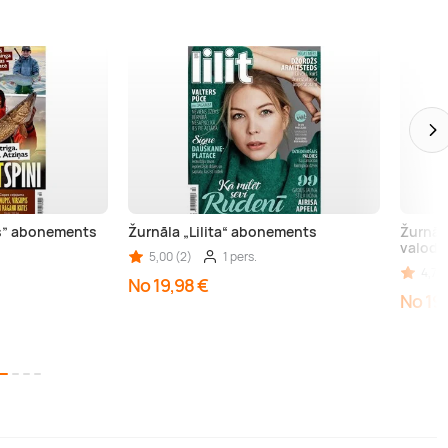
as” abonements
Žurnāla „Lilita“ abonements
Žurnāl
valodā
5,00 (2)
1 pers.
4,70 
No 19,98 €
No 19,