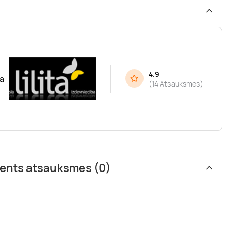
4.9
ba
(
14 Atsauksmes
)
ments atsauksmes (0)