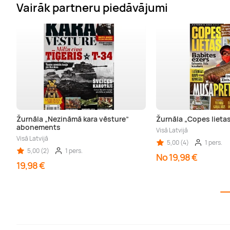
Vairāk partneru piedāvājumi
Žurnāla „Nezināmā kara vēsture”
Žurnāla „Copes liet
abonements
Visā Latvijā
Visā Latvijā
5,00 (4)
1 pers.
5,00 (2)
1 pers.
No 19,98 €
19,98 €