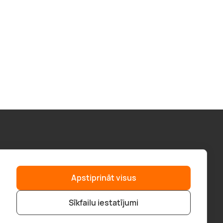
Palīdzība
“GERA DOVANA” GRUPA
Apstiprināt visus
F.A.Q.
geradovana.lt
Piegāde
superprezenty.pl
Sīkfailu iestatījumi
Pirkt veikalā
bookitnow.lt