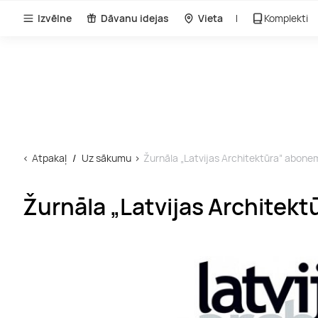
Izvēlne
Dāvanu idejas
Vieta
Komplekti
Atpakaļ
Uz sākumu
Žurnāla „Latvijas Architektūra” abon
Žurnāla „Latvijas Architek