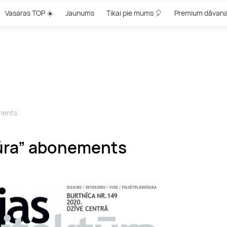
Vasaras TOP ☀️
Jaunums
Tikai pie mums 🎈
Premium dāvan
ements
tūra” abonements