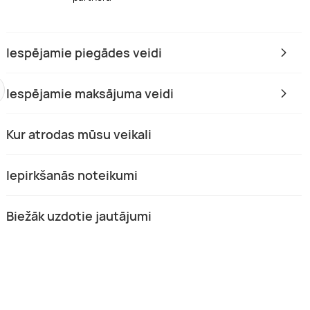
Iespējamie piegādes veidi
Iespējamie maksājuma veidi
Kur atrodas mūsu veikali
a „Лилит” abonements krievu
Žurnāla „Nezināmā vēsture”
abonements
Iepirkšanās noteikumi
Visā Latvijā
(3)
1 pers.
4,80 (2)
1 pers.
98 €
Biežāk uzdotie jautājumi
19,98 €