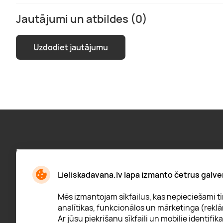
Jautājumi un atbildes (0)
Uzdodiet jautājumu
Pieraksties jaunumiem:
Jaunumi, atlaižu paziņojumi un daudz kas cits
Lieliskadavana.lv lapa izmanto četrus galve
Mēs izmantojam sīkfailus, kas nepieciešami tīm
analītikas, funkcionālos un mārketinga (reklā
Ar jūsu piekrišanu sīkfaili un mobilie identifika
* Esmu iepazinies/usies ar
privātuma politiku