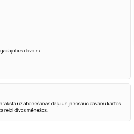
iegādājoties dāvanu
āraksta uz abonēšanas daļu un jānosauc dāvanu kartes
ts reizi divos mēnešos.