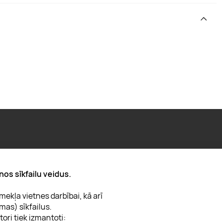
Par "Lieliska dāvana"
nos sīkfailu veidus.
Karjera
ekļa vietnes darbībai, kā arī
Blogs
mas) sīkfailus.
Uzņēmumiem
tori tiek izmantoti: