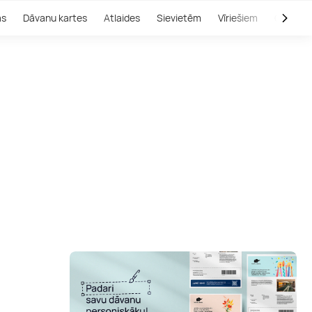
as
Dāvanu kartes
Atlaides
Sievietēm
Vīriešiem
Outlet