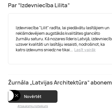
Par “Izdevniecība Lilita”
Izdevniecība "Lilit" radīta, lai piedāvātu lasītājiem un
reklāmdevējiem augstākās kvalitātes glancēto
žurnālu saturu. Kā nozares līderis Latvijā, izdevniecī
uzsver kvalitāti un lasītāju iesaisti, nodrošinot, ka
katrs izdevums sniedz ne tikai
...
Lasīt vairāk
Žurnāla „Latvijas Architektūra” abone
Novērtēt
Atsauksmju noteikumi