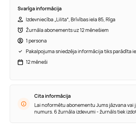
Svarīga informācija
Izdevniecība „Lilita“, Brīvības iela 85, Rīga
Žurnāla abonements uz 12 mēnešiem
1 persona
Pakalpojuma sniedzēja informācija tiks parādīta 
12 mēneši
Cita informācija
Lai noformētu abonementu Jums jāzvana vai j
numurs. 6 žurnāla izdevumi - žurnāls tiek izdo