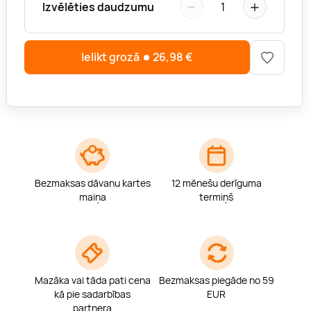
−
+
Izvēlēties daudzumu
1
Ielikt grozā
26,98
€
Bezmaksas dāvanu kartes
12 mēnešu derīguma
maiņa
termiņš
Mazāka vai tāda pati cena
Bezmaksas piegāde no 59
kā pie sadarbības
EUR
partnera