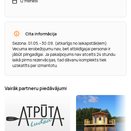
12 mēneši
Cita informācija
Sezona: 01.05.–30.09. (atkarīgs no laikapstākļiem).
Vecuma ierobežojumu nav, bet atbildīgajai personai ir
jābūt pilngadīgai. Ja pakalpojums nav atcelts 24 stundu
laikā pirms rezervācijas, tad dāvanu komplekts tiek
uzskatīts par izmantotu.
Vairāk partneru piedāvājumi