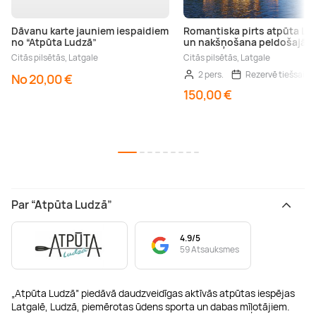
Dāvanu karte jauniem iespaidiem
Romantiska pirts atpūta La
no “Atpūta Ludzā”
un nakšņošana peldošajā m
Citās pilsētās, Latgale
Citās pilsētās, Latgale
2 pers.
Rezervē tiešsaist
No 20,00 €
150,00 €
Par “Atpūta Ludzā”
4.9/5
59 Atsauksmes
„Atpūta Ludzā” piedāvā daudzveidīgas aktīvās atpūtas iespējas
Latgalē, Ludzā, piemērotas ūdens sporta un dabas mīļotājiem.