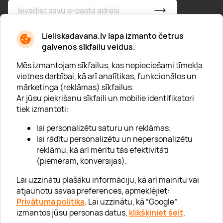
* Esmu iepazinies/usies ar
privātuma politiku
Lieliskadavana.lv lapa izmanto četrus
galvenos sīkfailu veidus.
Mēs izmantojam sīkfailus, kas nepieciešami tīmekļa
vietnes darbībai, kā arī analītikas, funkcionālos un
mārketinga (reklāmas) sīkfailus.
Ar jūsu piekrišanu sīkfaili un mobilie identifikatori
Par "Lieliska dāvana"
tiek izmantoti:
Karjera
lai personalizētu saturu un reklāmas;
Blogs
lai rādītu personalizētu un nepersonalizētu
reklāmu, kā arī mērītu tās efektivitāti
Uzņēmumiem
(piemēram, konversijas).
Lojalitātes klubs 💸
Lai uzzinātu plašāku informāciju, kā arī mainītu vai
atjaunotu savas preferences, apmeklējiet:
Privātuma politika
. Lai uzzinātu, kā “Google”
Palīdzība
izmantos jūsu personas datus,
klikšķiniet šeit
.