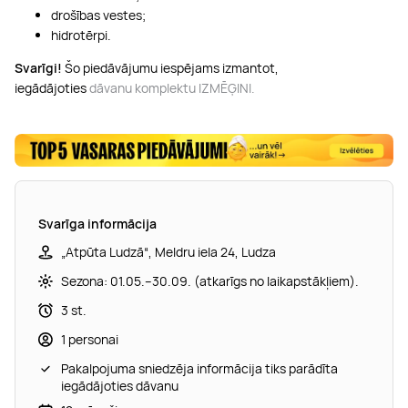
drošības vestes;
hidrotērpi.
Svarīgi!
Šo piedāvājumu iespējams izmantot,
iegādājoties
dāvanu komplektu IZMĒĢINI.
Svarīga informācija
„Atpūta Ludzā“, Meldru iela 24, Ludza
Sezona: 01.05.–30.09. (atkarīgs no laikapstākļiem).
3 st.
1 personai
Pakalpojuma sniedzēja informācija tiks parādīta
iegādājoties dāvanu