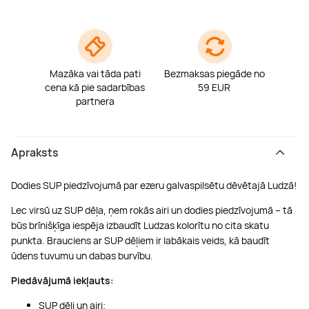
Boulderings
Citas ūdens izklaides
Mūzikas nodarbības
Tetovēšanas salons
Kērlings
Vindsērfings
Deju nodarbības
Deguna un Nabas pīrsings
Mazāka vai tāda pati
Bezmaksas piegāde no
cena kā pie sadarbības
59 EUR
Kikbokss
Kaitbords
Ausu caurduršana
partnera
Piedzīvojumu parki
Procedūras vīriešiem
Apraksts
Dodies SUP piedzīvojumā par ezeru galvaspilsētu dēvētajā Ludzā!
Lec virsū uz SUP dēļa, ņem rokās airi un dodies piedzīvojumā – tā
būs brīnišķīga iespēja izbaudīt Ludzas kolorītu no cita skatu
punkta. Brauciens ar SUP dēļiem ir labākais veids, kā baudīt
ūdens tuvumu un dabas burvību.
Piedāvājumā iekļauts:
SUP dēli un airi;