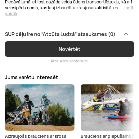
Piedāvājumā ietilpst dažāda veida ūdens transportlīdzekļu, kā arī
velosipēdu noma, kas ļauj izbaudīt aizraujošas aktivitātes
...
Lasīt
vairāk
SUP dēļu īre no “Atpūta Ludzā” atsauksmes (0)
Novērtēt
Atsauksmju noteikumi
Jums varētu interesēt
Aizraujošs brauciens ar krosa
Brauciens ar piepūšamo pūs